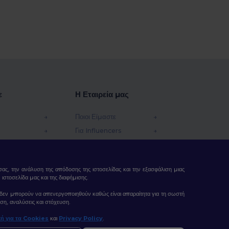
ε
Η Εταιρεία μας
Ποιοι Είμαστε
Για Influencers
φές Χρημάτων
Επικοινωνήστε μαζί μας
Κέντρο Καριέρας
ας, την ανάλυση της απόδοσης της ιστοσελίδας και την εξασφάλιση μιας
τοσελίδα μας και της διαφήμισης.
δας, δεν μπορούν να απενεργοποιηθούν καθώς είναι απαραίτητα για τη σωστή
ση, αναλύσεις και στόχευση.
κή για τα Cookies
και
Privacy Policy
.