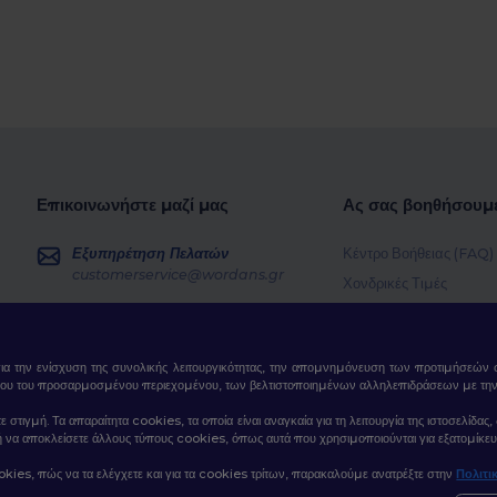
Επικοινωνήστε μαζί μας
Ας σας βοηθήσουμ
Εξυπηρέτηση Πελατών
Κέντρο Βοήθειας (FAQ)
customerservice@wordans.gr
Χονδρικές Τιμές
Επιστροφές & Επιστρο
Πωλήσεις
sales@wordans.gr
Γλωσσάρι
για την ενίσχυση της συνολικής λειτουργικότητας, την απομνημόνευση των προτιμήσεών σ
Μέθοδοι Αποστολής
Παρακολούθηση Παραγγελίας
ου του προσαρμοσμένου περιεχομένου, των βελτιστοποιημένων αλληλεπιδράσεων με την ισ
Κωδικοί Κουπονιών
τε στιγμή. Τα απαραίτητα cookies, τα οποία είναι αναγκαία για τη λειτουργία της ιστοσελί
ε ή να αποκλείσετε άλλους τύπους cookies, όπως αυτά που χρησιμοποιούνται για εξατομίκευ
okies, πώς να τα ελέγχετε και για τα cookies τρίτων, παρακαλούμε ανατρέξτε στην
Πολιτι
α Cookies
|
Site Map