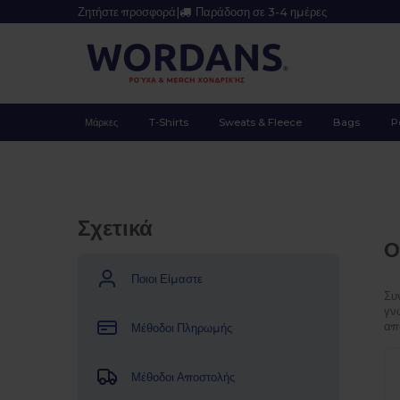
Ζητήστε προσφορά
|
Παράδοση σε 3-4 ημέρες
Μάρκες
T-Shirts
Sweats & Fleece
Bags
P
Σχετικά
Ο
Ποιοι Είμαστε
Συ
γν
απ
Μέθοδοι Πληρωμής
Μέθοδοι Αποστολής