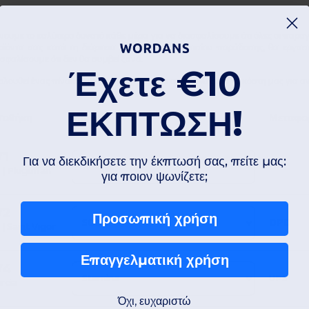
νουμε το καλύτερο δυνατό κάθε μέρα για να διασφαλίσουμε ότι όλες οι παραγ
οϊόντα σας κατά τη διάρκεια του χρονικού πλαισίου παράδοσης, θα εργασ
σφαλίσουμε ότι δεν θα συμβεί ξανά.
Έχετε
€10
ολουθεί ένας πίνακας με τα προγράμματα αποστολής και τα κόστη μας για α
ΕΚΠΤΩΣΗ!
ποθήκη
Μάρκες
Μεταφο
1
Για να διεκδικήσετε την έκπτωσή σας, πείτε μας:
DPD
 | Pluguffan
για ποιον ψωνίζετε;
2
Προσωπική χρήση
DPD
 | Saint Vigor
Επαγγελματική χρήση
4
UPS
rcia
Όχι, ευχαριστώ