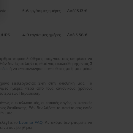
sic
5-6 εργάσιμες ημέρες
Από 15.13 €
L/UPS
4-9 εργάσιμες ημέρες
Από 5.58 €
αριθμό παρακολούθησης σας, που σας επιτρέπει να
Εάν δεν έχετε λάβει αριθμό παρακολούθησης εντός 3
ς
εδώ
, ή να επικοινωνήσετε απευθείας μαζί μας μέσω
 χρόνο επεξεργασίας 24h στην αποθήκη μας. Τα
σιμες ημέρες πέρα από τους κανονικούς χρόνους
Δευτέρα έως Παρασκευή.
ως ο εκτελωνισμός, οι τοπικές αργίες, οι καιρικές
ς διεύθυνσης. Εάν δεν λάβετε το πακέτο σας εντός
ών μας.
ελέγξτε το
Ενότητα FAQ
. Αν ακόμα δεν μπορείτε να
ί να σας βοηθήσει.