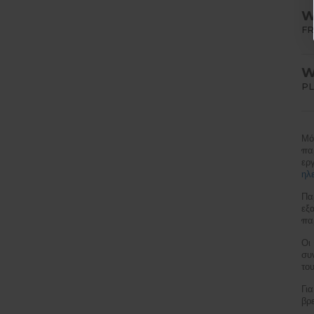
W
FR
W
PL
Μό
πα
ερ
ηλ
Πα
εξ
πα
Οι
συ
το
Γι
βρ