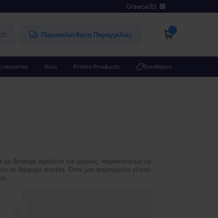
Greece
/
El
ch
Παρακολούθηση Παραγγελίας
ccessories
Άλλο
Promo Products
Εκκαθάριση
α με διάφορα προϊόντα και μάρκες, παρακαλούμε να
κες σε διάφορα πακέτα. Όταν μια παραγγελία γίνεται
υν.