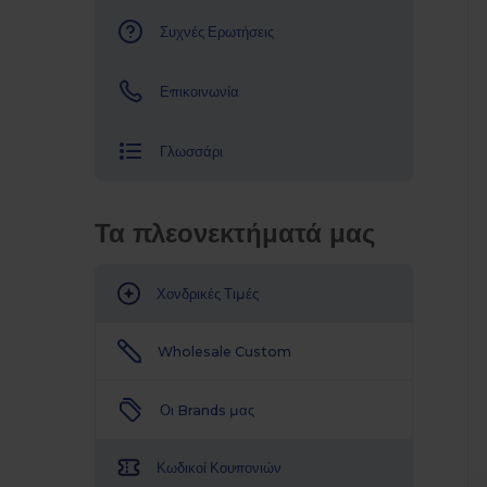
Συχνές Ερωτήσεις
Επικοινωνία
Γλωσσάρι
Τα πλεονεκτήματά μας
Χονδρικές Τιμές
Wholesale Custom
Οι Brands μας
Κωδικοί Κουπονιών