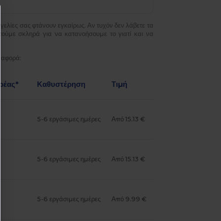
γελίες σας φτάνουν εγκαίρως. Αν τυχόν δεν λάβετε τα
τούμε σκληρά για να κατανοήσουμε το γιατί και να
ναφορά:
ρέας*
Καθυστέρηση
Τιμή
5-6 εργάσιμες ημέρες
Από 15.13 €
5-6 εργάσιμες ημέρες
Από 15.13 €
5-6 εργάσιμες ημέρες
Από 9.99 €