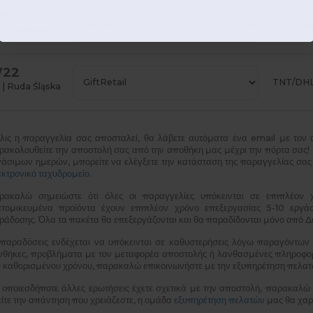
5
DPD Clas
 | Toulouse
22
TNT/DH
 | Ruda Śląska
λις η παραγγελία σας αποσταλεί, θα λάβετε αυτόματα ένα email με τον 
ρακολουθείτε την αποστολή σας από την αποθήκη μας μέχρι την πόρτα σας! 
γάσιμων ημερών, μπορείτε να ελέγξετε την κατάσταση της παραγγελίας σα
εκτρονικό ταχυδρομείο
.
ρακαλώ σημειώστε ότι όλες οι παραγγελίες υπόκεινται σε επιπλέον
ατομικευμένα προϊόντα έχουν επιπλέον χρόνο επεξεργασίας 5-10 εργά
ράδοσης. Όλα τα πακέτα θα επεξεργάζονται και θα παραδίδονται μόνο από 
 παραδόσεις ενδέχεται να υπόκεινται σε καθυστερήσεις λόγω παραγόντων όπ
νθήκες, προβλήματα με τον μεταφορέα αποστολής ή λανθασμένες πληροφορίε
υ καθορισμένου χρόνου, παρακαλώ επικοινωνήστε με την εξυπηρέτηση πελατ
α οποιεσδήποτε άλλες ερωτήσεις έχετε σχετικά με την αποστολή, παρακαλώ 
είτε την απάντηση που χρειάζεστε, η ομάδα
εξυπηρέτηση πελατών
μας θα χαρε