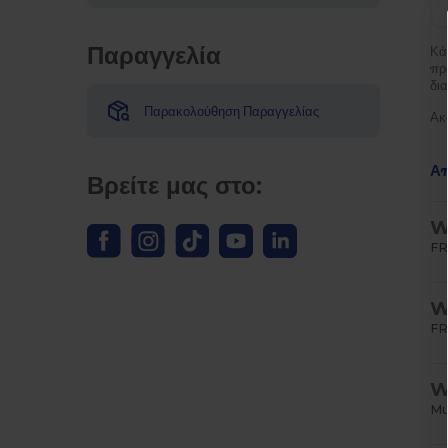
Παραγγελία
Κά
πρ
δια
Παρακολούθηση Παραγγελίας
Ακ
Α
Βρείτε μας στο:
W
FR
W
FR
W
Mu