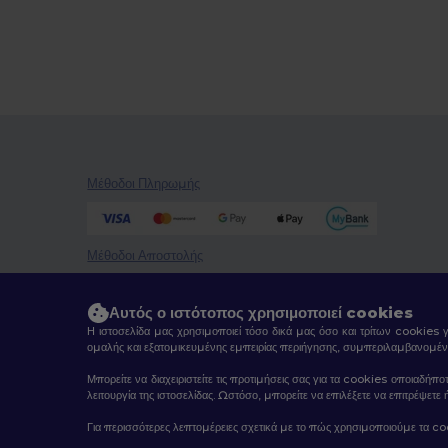
Μέθοδοι Πληρωμής
Μέθοδοι Αποστολής
Αυτός ο ιστότοπος χρησιμοποιεί cookies
Η ιστοσελίδα μας χρησιμοποιεί τόσο δικά μας όσο και τρίτων cookies 
ομαλής και εξατομικευμένης εμπειρίας περιήγησης, συμπεριλαμβανομέν
Μπορείτε να διαχειριστείτε τις προτιμήσεις σας για τα cookies οποιαδήπο
λειτουργία της ιστοσελίδας. Ωστόσο, μπορείτε να επιλέξετε να επιτρέψετ
2026. Όλα τα Δικαιώματα Διατηρούνται
Για περισσότερες λεπτομέρειες σχετικά με το πώς χρησιμοποιούμε τα co
Όροι & Προϋποθέσεις
|
Πολιτική Απορρήτου
|
Πολιτική για τ