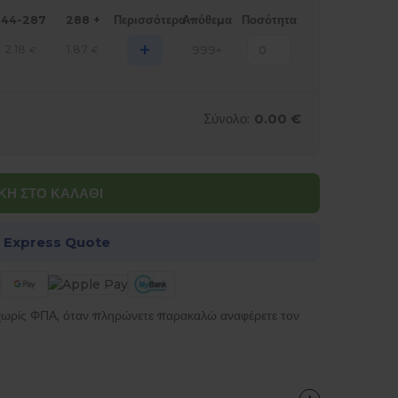
144-287
288 +
Περισσότερα
Απόθεμα
Ποσότητα
+
2.18
1.87
999+
€
€
Σύνολο:
0.00 €
Η ΣΤΟ ΚΑΛΑΘΙ
α Express Quote
 χωρίς ΦΠΑ, όταν πληρώνετε παρακαλώ αναφέρετε τον