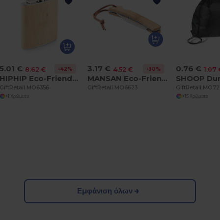
5.01 €
3.17 €
0.76 €
-42%
-30%
8.62 €
4.52 €
1.07 
HIPHIP Eco-Friendly Bamboo Slim Hip Flask 175ml
MANSAN Eco-Friendly Bamboo Handle Foldable Knife
GiftRetail MO6356
GiftRetail MO6623
GiftRetail MO7
+1 Χρώματα
+15 Χρώματα
Εμφάνιση όλων