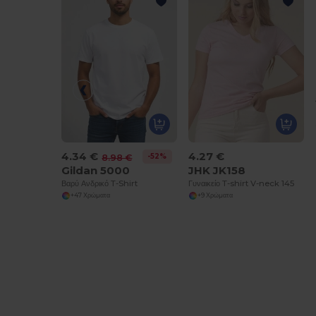
4.34 €
4.27 €
-52%
8.98 €
Gildan 5000
JHK JK158
Βαρύ Ανδρικό T-Shirt
Γυναικείο T-shirt V-neck 145
+47 Χρώματα
+9 Χρώματα