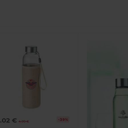
.02 €
-39%
4.99 €