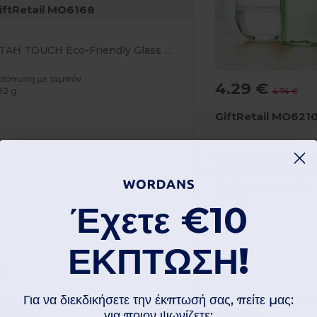
iftRetail MO6168
UTAH TOUCH Eco-Friendly Glass Bottle with Neoprene Pouch 500ml
κτύπωση με ταμπόν
4.29 €
92 g
4.74 €
GiftRetail MO621
Εκτύπωση με ταμπόν
397 g
Έχετε
€10
ΕΚΠΤΩΣΗ!
Για να διεκδικήσετε την έκπτωσή σας, πείτε μας:
για ποιον ψωνίζετε;