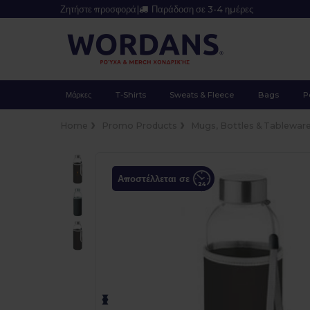
Ζητήστε προσφορά
|
Παράδοση σε 3-4 ημέρες
Μάρκες
T-Shirts
Sweats & Fleece
Bags
P
Home
Promo Products
Mugs, Bottles & Tablewar
Αποστέλλεται σε