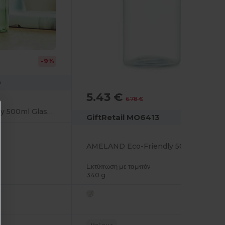
-9%
0
5.43 €
-20%
6.78 €
VENICE Eco-Friendly 500ml Glass Bottle with Steel Lid
GiftRetail MO6413
AMELAND Eco-Friendly 500ml Glass Bottle with Bamboo Lid
Εκτύπωση με ταμπόν
340 g