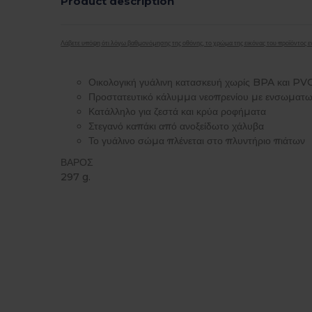
Product description
Λάβετε υπόψη ότι λόγω βαθμονόμησης της οθόνης, το χρώμα της εικόνας του προϊόντος εν
Οικολογική γυάλινη κατασκευή χωρίς BPA και PV
Προστατευτικό κάλυμμα νεοπρενίου με ενσωματω
Κατάλληλο για ζεστά και κρύα ροφήματα
Στεγανό καπάκι από ανοξείδωτο χάλυβα
Το γυάλινο σώμα πλένεται στο πλυντήριο πιάτων
ΒΑΡΟΣ
297 g.
Υψηλό Απόθεμα
Custom