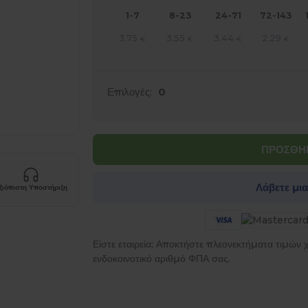
1-7
8-23
24-71
72-143
3.75
3.55
3.44
2.29
€
€
€
€
Επιλογές:
0
ΠΡΟΣΘΗΚ
Λάβετε μι
ξιόπιστη Υποστήριξη
Είστε εταιρεία; Αποκτήστε πλεονεκτήματα τιμών
ενδοκοινοτικό αριθμό ΦΠΑ σας.