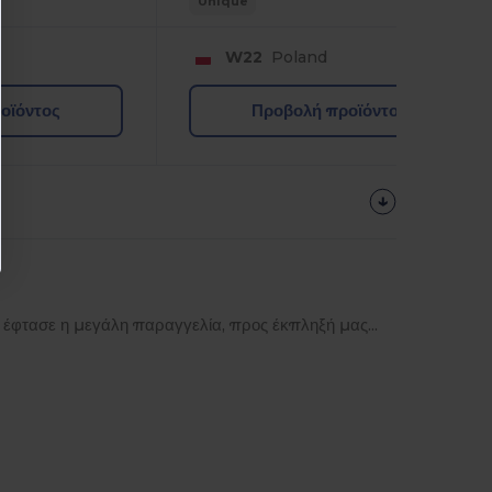
Unique
W22
Poland
οϊόντος
Προβολή προϊόντος
 έφτασε η μεγάλη παραγγελία, προς έκπληξή μας...