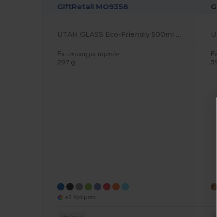
GiftRetail MO9358
G
UTAH GLASS Eco-Friendly 500ml Glass Bottle with Neoprene Cover
Εκτύπωση με ταμπόν
Ε
297 g
3
+2 Χρώματα