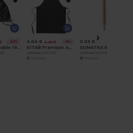
4.04 €
0.33 €
-29%
-9%
€
4.45 €
SHOOP Durable 190T Polyester Drawstring Day Trip Bag
KITAB Premium Adjustable Cotton Kitchen Multi-purpose Apron
SUMATRA Eco-Friendly Bamboo Ball Pen with Chrome Accents
208
GiftRetail MO7251
GiftRetail MO7318
+12 Χρώματα
+1 Χρώματα