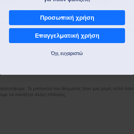
Unique
Unique
W22
Poland
W22
Poland
Προσωπική χρήση
Προβολή προϊόντος
Προβολή πρ
Επαγγελματική χρήση
Όχι, ευχαριστώ
ητευτήκαμε. Το μπουκάλι του δείγματος ήταν μια χαρά, αλλά όταν
με να κοιτάξετε άλλες επιλογές.