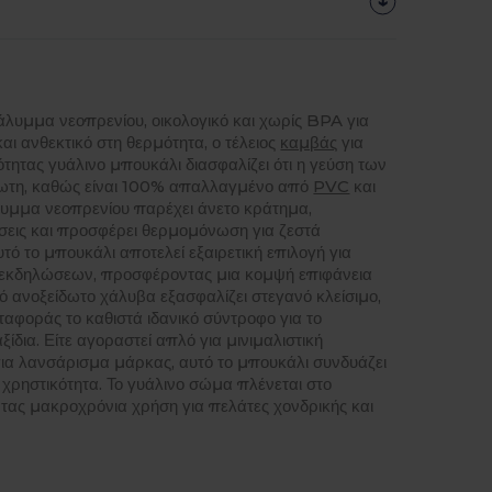
λυμμα νεοπρενίου, οικολογικό και χωρίς BPA για
αι ανθεκτικό στη θερμότητα, ο τέλειος
καμβάς
για
τητας γυάλινο μπουκάλι διασφαλίζει ότι η γεύση των
ωτη, καθώς είναι 100% απαλλαγμένο από
PVC
και
υμμα νεοπρενίου παρέχει άνετο κράτημα,
ύσεις και προσφέρει θερμομόνωση για ζεστά
τό το μπουκάλι αποτελεί εξαιρετική επιλογή για
 εκδηλώσεων, προσφέροντας μια κομψή επιφάνεια
 ανοξείδωτο χάλυβα εξασφαλίζει στεγανό κλείσιμο,
αφοράς το καθιστά ιδανικό σύντροφο για το
ξίδια. Είτε αγοραστεί απλό για μινιμαλιστική
για λανσάρισμα μάρκας, αυτό το μπουκάλι συνδυάζει
 χρηστικότητα. Το γυάλινο σώμα πλένεται στο
τας μακροχρόνια χρήση για πελάτες χονδρικής και