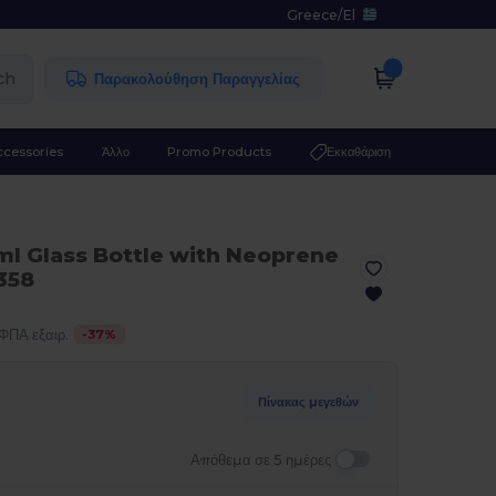
Greece
/
El
ch
Παρακολούθηση Παραγγελίας
ccessories
Άλλο
Promo Products
Εκκαθάριση
l Glass Bottle with Neoprene
358
-
37
%
ΦΠΑ εξαιρ.
Πίνακας μεγεθών
Απόθεμα σε 5 ημέρες