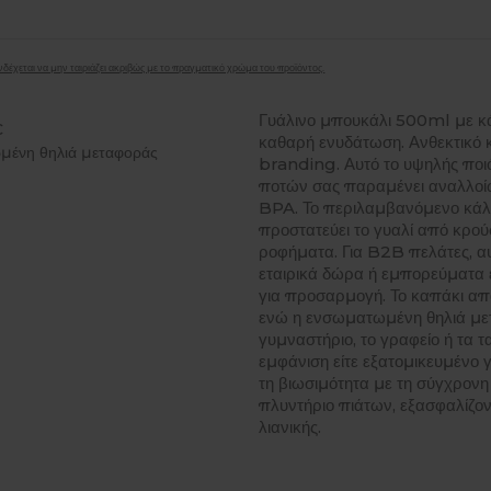
δέχεται να μην ταιριάζει ακριβώς με το πραγματικό χρώμα του προϊόντος.
Γυάλινο μπουκάλι 500ml με κά
C
καθαρή ενυδάτωση. Ανθεκτικό κ
μένη θηλιά μεταφοράς
branding. Αυτό το υψηλής ποιό
ποτών σας παραμένει αναλλοί
BPA. Το περιλαμβανόμενο κάλ
προστατεύει το γυαλί από κρο
ροφήματα. Για B2B πελάτες, αυ
εταιρικά δώρα ή εμπορεύματα
για προσαρμογή. Το καπάκι από
ενώ η ενσωματωμένη θηλιά μετ
γυμναστήριο, το γραφείο ή τα τα
εμφάνιση είτε εξατομικευμένο 
τη βιωσιμότητα με τη σύγχρονη
πλυντήριο πιάτων, εξασφαλίζον
λιανικής.