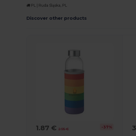
PL | Ruda Śląska, PL
Discover other products
1.87 €
3
-37%
2.95 €