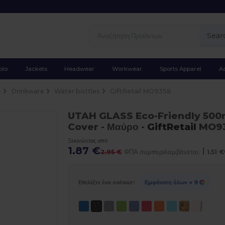
Sear
olo
Jackets
Headwear
Workwear
Sports Apparel
A
e
Drinkware
Water bottles
GiftRetail MO9358
UTAH GLASS Eco-Friendly 500m
Cover
- Μαύρο
-
GiftRetail
MO9
Ξεκινώντας από
1.87 €
|
2.95 €
ΦΠΑ συμπεριλαμβάνεται.
1.51 €
Επιλέξτε ένα colour:
Εμφάνιση όλων
+ 9