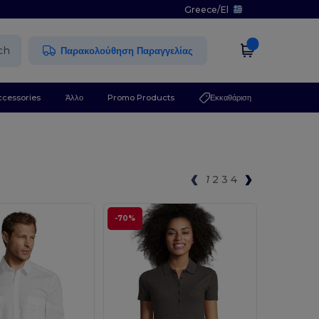
Greece
/
El
ch
Παρακολούθηση Παραγγελίας
ccessories
Άλλο
Promo Products
Εκκαθάριση
1
2
3
4
-70%