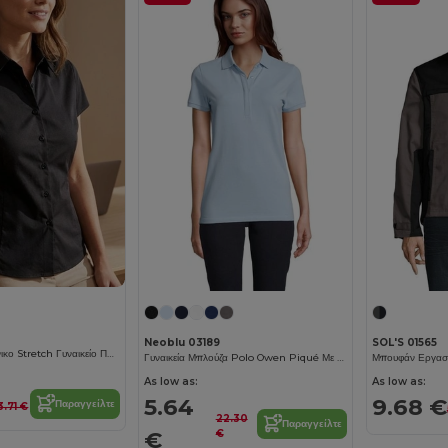
Neoblu 03189
SOL'S 01565
Excess Κοντομάνικο Stretch Γυναικείο Πουκάμισο
Γυναικεία Μπλούζα Polo Owen Piqué Με Κρυφή Πατιλέτα
As low as:
As low as:
5.64
9.68 €
Παραγγείλτε
3.71 €
22.30
Παραγγείλτε
€
€