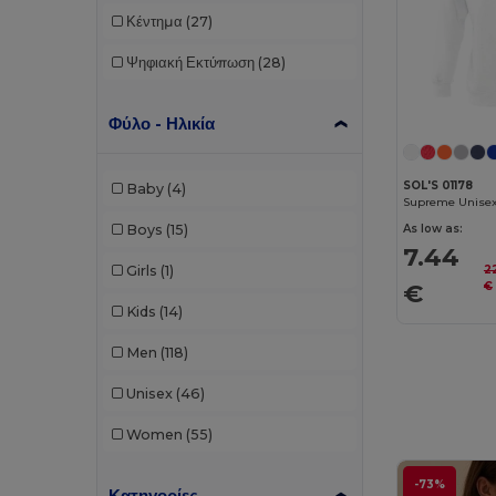
Κέντημα
(27)
Ψηφιακή Εκτύπωση
(28)
Φύλο - Ηλικία
SOL'S 01178
Baby
(4)
Supreme Unisex
Boys
(15)
As low as:
7.44
Girls
(1)
2
€
€
Kids
(14)
Men
(118)
Unisex
(46)
Women
(55)
-73%
Κατηγορίες