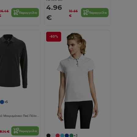
4.96
26.46
10.66
Παραγγείλτε
Παραγγείλτε
€
€
€
-60%
+5
Τέλειο Lsl Ανδρικό Μακρυμάνικο Πικέ Πόλο Πουκάμισο
Παραγγείλτε
18.14 €
+3