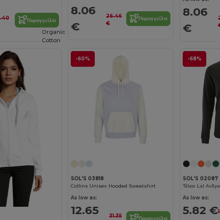
8.06
8.06
26.46
7.40
Παραγγείλτε
Παραγγείλτε
€
€
€
Organic
Cotton
-60%
-68%
SOL'S 03818
SOL'S 02087
Collins Unisex Hooded Sweatshirt
As low as:
As low as:
12.65
5.82 €
31.35
Παραγγείλτε