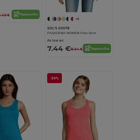
Παραγγείλτε
6.43 €
+6
SOL'S 00578
PASADENA WOMEN Polo Shirt
As low as:
7.44 €
Παραγγείλτε
15.64 €
-59%