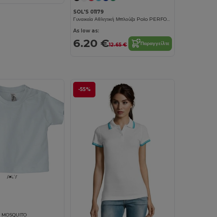
SOL'S 01179
Γυναικεία Αθλητική Μπλούζα Polo PERFORMER
As low as:
6.20 €
Παραγγείλτε
12.65 €
-55%
ύ MOSQUITO