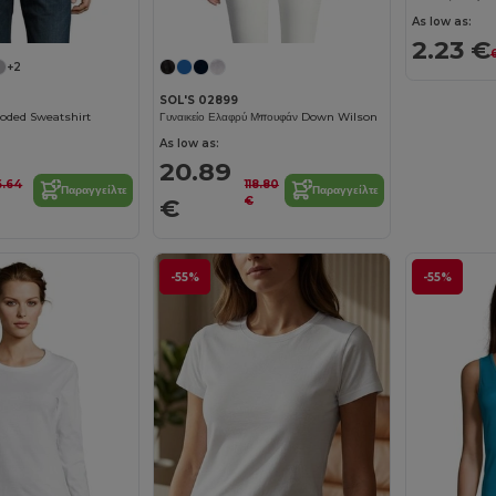
As low as:
2.23 €
+2
SOL'S 02899
oded Sweatshirt
Γυναικείο Ελαφρύ Μπουφάν Down Wilson
As low as:
20.89
6.64
118.80
Παραγγείλτε
Παραγγείλτε
€
€
-55%
-55%