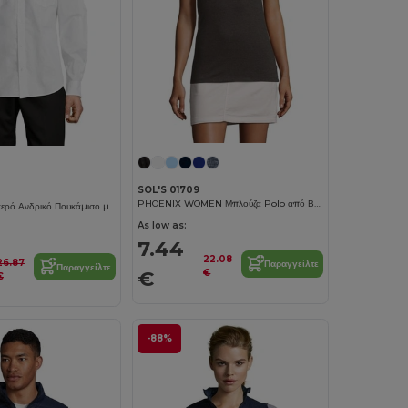
SOL'S 01709
PHOENIX WOMEN Μπλούζα Polo από Βαμβάκι και Ελαστάνη
Κλασικό Βαμβακερό Ανδρικό Πουκάμισο με Τσέπες στο Στήθος
As low as:
7.44
22.08
26.87
Παραγγείλτε
Παραγγείλτε
€
€
€
-88%