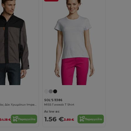
SOL'S 11386
Μπουφάν Εργασίας Δύο Χρωμάτων Impact Pro Ανδρικό
MISS Γυναικείο T Shirt
As low as:
1.56 €
Παραγγείλτε
Παραγγείλτε
54.18 €
3.89 €