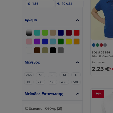
€
€
Χρώμα
SOL'S 02948
Τέλειο Παιδικό Πα
Μέγεθος
As low as:
2.23 €
11.
2XS
XS
S
M
L
XL
2XL
3XL
4XL
5XL
Μέθοδος Εκτύπωσης
-70%
Εκτύπωση Οθόνης
(21)