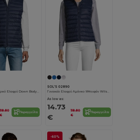
SOL'S 02890
Wilson Bw Ανδρικό Ελαφρύ Down Bodywarmer
Γυναικείο Ελαφρύ Αμάνικο Μπουφάν Wilson Bw Down
As low as:
14.73
118.80
118.80
Παραγγείλτε
Παραγγείλτε
€
€
€
-60%