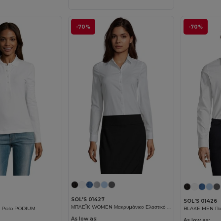
-70%
-70%
SOL'S 01427
SOL'S 01426
ΜΠΛΕΪΚ WOMEN Μακρυμάνικο Ελαστικό Πουκάμισο
ζα Polo PODIUM
As low as:
As low as: