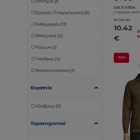
Επίσημος
(1)
SOL'S 47100
Εργασία / Επαγγελματική
(6)
As low as:
Καθημερινός
(13)
10.42
3
Μπέιζμπολ
(2)
€
€
Ράγκμπι
(1)
-70%
Υπαίθριος
(4)
Φυσική κατάσταση
(1)
Θεραπεία
Αδιάβροχο
(11)
Χαρακτηριστικό