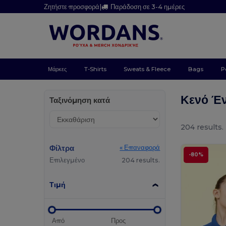
Ζητήστε προσφορά
|
Παράδοση σε 3-4 ημέρες
Μάρκες
T-Shirts
Sweats & Fleece
Bags
P
Κενό Έ
Ταξινόμηση κατά
204 results.
Φίλτρα
« Επαναφορά
-80%
Επιλεγμένο
204 results.
Τιμή
Από
Προς