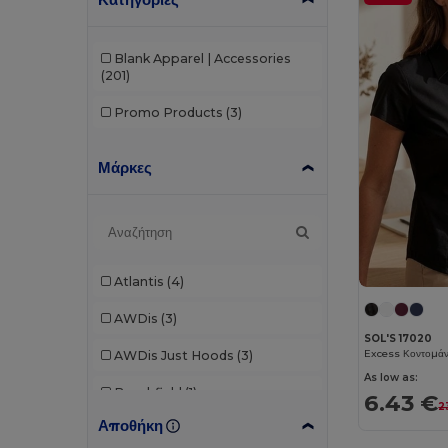
Blank Apparel | Accessories
(201)
Promo Products
(3)
Μάρκες
Atlantis
(4)
AWDis
(3)
SOL'S 17020
AWDis Just Hoods
(3)
As low as:
Beechfield
(1)
6.43 €
2
Αποθήκη
Bella+Canvas
(1)