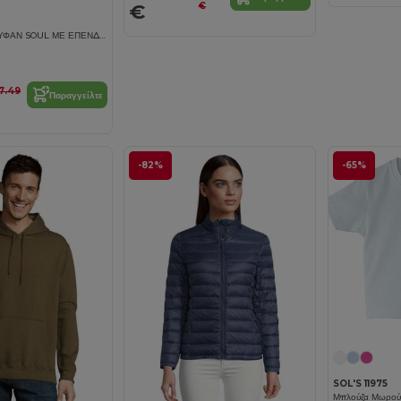
€
€
ΓΥΝΑΙΚΕΙΟ ΜΠΟΥΦΑΝ SOUL ΜΕ ΕΠΕΝΔΥΜΕΝΗ ΚΟΥΚΟΥΛΑ ΚΑΙ ΑΝΤΙΘΕΤΙΚΑ ΧΡΩΜΑΤΑ
7.49
Παραγγείλτε
-82%
-65%
SOL'S 11975
Μπλούζα Μωρο