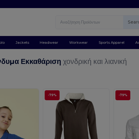
Sear
olo
Jackets
Headwear
Workwear
Sports Apparel
A
νδυμα Εκκαθάριση
χονδρική και λιανική
-79%
-79%