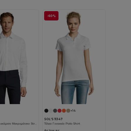
-60%
+14
SOL'S 11347
BLAKE MEN Πουκάμισο Μακρυμάνικο Stretch
Τέλειο Γυναικείο Polo Shirt
As low as: