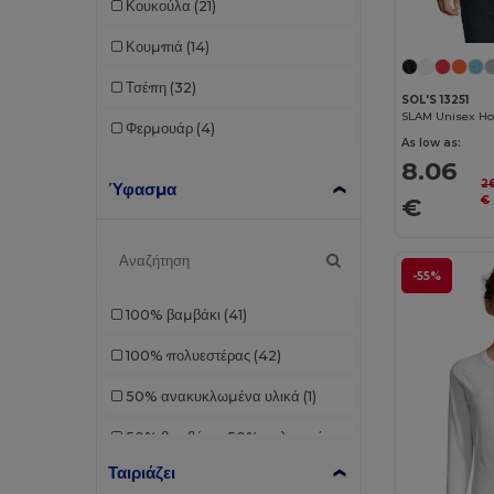
Κουκούλα
(21)
Κουμπιά
(14)
Τσέπη
(32)
SOL'S 13251
SLAM Unisex Ho
Φερμουάρ
(4)
As low as:
8.06
2
Ύφασμα
€
€
-55%
100% βαμβάκι
(41)
100% πολυεστέρας
(42)
50% ανακυκλωμένα υλικά
(1)
50% βαμβάκι - 50% πολυεστέρας
(3)
Ταιριάζει