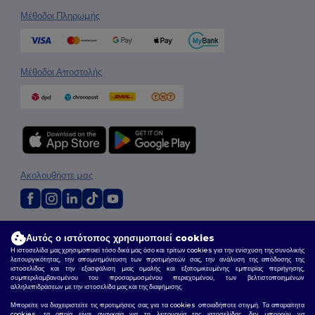
Μέθοδοι Πληρωμής
Μέθοδοι Αποστολής
Ακολουθήστε μας
2026. Όλα τα Δικαιώματα Διατηρούνται
Αυτός ο ιστότοπος χρησιμοποιεί cookies
Όροι & Προϋποθέσεις
|
Πολιτική Απορρήτου
|
Πολιτική για τα Cookies
|
Site Map
Η ιστοσελίδα μας χρησιμοποιεί τόσο δικά μας όσο και τρίτων cookies για την ενίσχυση της συνολικής
λειτουργικότητας, την απομνημόνευση των προτιμήσεών σας, την ανάλυση της απόδοσης της
ιστοσελίδας και την εξασφάλιση μιας ομαλής και εξατομικευμένης εμπειρίας περιήγησης,
συμπεριλαμβανομένου του προσαρμοσμένου περιεχομένου, των βελτιστοποιημένων
αλληλεπιδράσεων με την ιστοσελίδα μας και της διαφήμισης.
Μπορείτε να διαχειριστείτε τις προτιμήσεις σας για τα cookies οποιαδήποτε στιγμή. Τα απαραίτητα
cookies, τα οποία είναι αναγκαία για τη λειτουργία της ιστοσελίδας, δεν μπορούν να