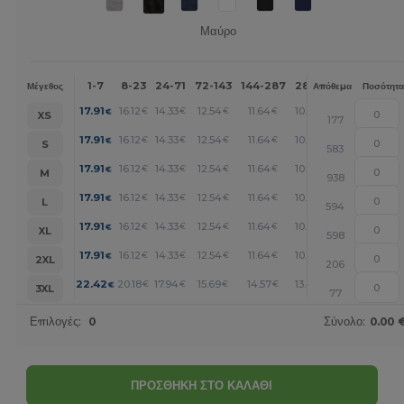
Μαύρο
1-7
8-23
24-71
72-143
144-287
288 +
Περισσότερα
Μέγεθος
Απόθεμα
Ποσότητα
+
17.91
16.12
14.33
12.54
11.64
10.75
€
€
€
€
€
€
XS
177
+
17.91
16.12
14.33
12.54
11.64
10.75
€
€
€
€
€
€
S
583
+
17.91
16.12
14.33
12.54
11.64
10.75
€
€
€
€
€
€
M
938
+
17.91
16.12
14.33
12.54
11.64
10.75
€
€
€
€
€
€
L
594
+
17.91
16.12
14.33
12.54
11.64
10.75
€
€
€
€
€
€
XL
598
+
17.91
16.12
14.33
12.54
11.64
10.75
€
€
€
€
€
€
2XL
206
+
22.42
20.18
17.94
15.69
14.57
13.45
€
€
€
€
€
€
3XL
77
Επιλογές:
0
Σύνολο:
0.00 
ΠΡΟΣΘΗΚΗ ΣΤΟ ΚΑΛΑΘΙ