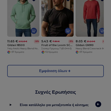
11.65 €
5.43 €
8.03 €
23.25 €
7.90 €
21.20 €
-50%
-31%
-62%
Gildan 18500
Fruit of the Loom SC210
Gildan GN910
Υπέρ Απαλό Heavy Blend Hooded Sweatshirt
Σούπερ Πρίμιουμ T (61-044-0)
Heavy Blend Crewneck Φούτερ
+37 Χρώματα
+12 Χρώματα
+37 Χρώματα
Εμφάνιση όλων
Συχνές Ερωτήσεις
Είναι κατάλληλο για μεταξοτυπία ή κέντημα;