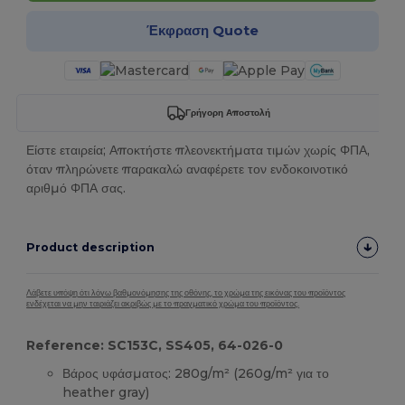
Έκφραση Quote
Γρήγορη Αποστολή
Είστε εταιρεία; Αποκτήστε πλεονεκτήματα τιμών χωρίς ΦΠΑ,
όταν πληρώνετε παρακαλώ αναφέρετε τον ενδοκοινοτικό
αριθμό ΦΠΑ σας.
Product description
Λάβετε υπόψη ότι λόγω βαθμονόμησης της οθόνης, το χρώμα της εικόνας του προϊόντος
ενδέχεται να μην ταιριάζει ακριβώς με το πραγματικό χρώμα του προϊόντος.
Reference: SC153C, SS405, 64-026-0
Βάρος υφάσματος: 280g/m² (260g/m² για το
heather gray)