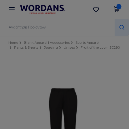
×
Εφαρμογή Wordans
Λήψη app
Καλύτερες τιμές στην εφαρμογή!
Home
Blank Apparel | Accessories
Sports Apparel
Pants & Shorts
Jogging
Unisex
Fruit of the Loom SC290