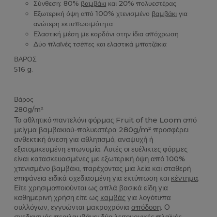
Σύνθεση: 80%
βαμβάκι
και 20% πολυεστέρας
Εξωτερική όψη από 100% χτενισμένο
βαμβάκι
για
ανώτερη εκτυπωσιμότητα
Ελαστική μέση με κορδόνι στην ίδια απόχρωση
Δύο πλαϊνές τσέπες και ελαστικά μπατζάκια
ΒΑΡΟΣ
516 g.
Custom
Βάρος
280g/m²
Το αθλητικό παντελόνι φόρμας Fruit of the Loom από
μείγμα βαμβακιού-πολυεστέρα 280g/m² προσφέρει
ανθεκτική άνεση για αθλητισμό, αναψυχή ή
εξατομικευμένη επωνυμία. Αυτές οι ευέλικτες φόρμες
είναι κατασκευασμένες με εξωτερική όψη από 100%
χτενισμένο βαμβάκι, παρέχοντας μια λεία και σταθερή
επιφάνεια ειδικά σχεδιασμένη για εκτύπωση και
κέντημα
.
Είτε χρησιμοποιούνται ως απλά βασικά είδη για
καθημερινή χρήση είτε ως
καμβάς
για λογότυπα
συλλόγων, εγγυώνται μακροχρόνια
απόδοση
. Ο
σχεδιασμός περιλαμβάνει δύο λειτουργικές πλαϊνές