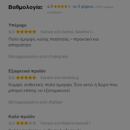
Βαθμολογία:
4.3
σε 3 ψήφους
2198 τεμάχια
πωλήθηκαν
Υπέροχο
5.0
Κριτική από Justine, Sandrine C.
Πολύ όμορφο, καλής ποιότητας – πρακτικό και
απαραίτητο
Μεταφρασμένο από Français
Εξαιρετικό προϊόν
5.0
Κριτική από nicoletta g.
Κομψό, ανθεκτικό, πολύ όμορφο. Ένα οκτώ ή δώρο που
μπορεί επίσης να εξατομικευτεί
Μεταφρασμένο από Italian
Καλό προϊόν
3.0
Κριτική από Roberta Iasevoli I.