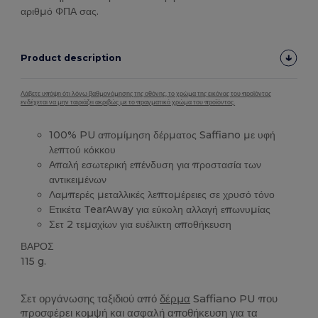
αριθμό ΦΠΑ σας.
Product description
Λάβετε υπόψη ότι λόγω βαθμονόμησης της οθόνης, το χρώμα της εικόνας του προϊόντος
ενδέχεται να μην ταιριάζει ακριβώς με το πραγματικό χρώμα του προϊόντος.
100% PU απομίμηση δέρματος Saffiano με υφή
λεπτού κόκκου
Απαλή εσωτερική επένδυση για προστασία των
αντικειμένων
Λαμπερές μεταλλικές λεπτομέρειες σε χρυσό τόνο
Ετικέτα TearAway για εύκολη αλλαγή επωνυμίας
Σετ 2 τεμαχίων για ευέλικτη αποθήκευση
ΒΑΡΟΣ
115 g.
Ξεκόλλα
Σετ οργάνωσης ταξιδιού από
δέρμα
Saffiano PU που
προσφέρει κομψή και ασφαλή αποθήκευση για τα