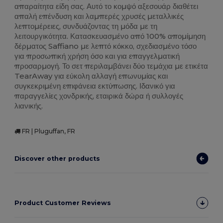
απαραίτητα είδη σας. Αυτό το κομψό αξεσουάρ διαθέτει
απαλή επένδυση και λαμπερές χρυσές μεταλλικές
λεπτομέρειες, συνδυάζοντας τη μόδα με τη
λειτουργικότητα. Κατασκευασμένο από 100% απομίμηση
δέρματος Saffiano με λεπτό κόκκο, σχεδιασμένο τόσο
για προσωπική χρήση όσο και για επαγγελματική
προσαρμογή. Το σετ περιλαμβάνει δύο τεμάχια με ετικέτα
TearAway για εύκολη αλλαγή επωνυμίας και
συγκεκριμένη επιφάνεια εκτύπωσης. Ιδανικό για
παραγγελίες χονδρικής, εταιρικά δώρα ή συλλογές
λιανικής.
FR | Pluguffan, FR
Discover other products
Product Customer Reviews