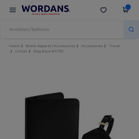
×
Εφαρμογή Wordans
Λήψη app
Καλύτερες τιμές στην εφαρμογή!
Home
Blank Apparel | Accessories
Accessories
Travel
Unisex
Bag Base BG755