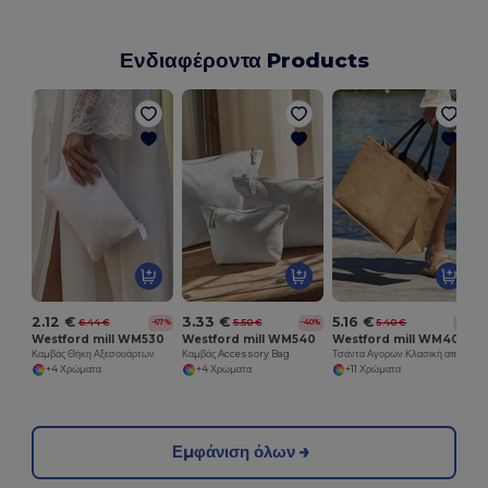
Ενδιαφέροντα Products
2.12 €
3.33 €
5.16 €
6.44 €
5.50 €
5.40 €
-67%
-40%
-4%
Westford mill WM530
Westford mill WM540
Westford mill WM407
Καμβάς Θήκη Αξεσουάρτων
Καμβάς Accessory Bag
Τσάντα Αγορών Κλασική από Γιούτα
+4 Χρώματα
+4 Χρώματα
+11 Χρώματα
Εμφάνιση όλων