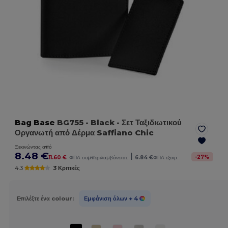
Bag Base
BG755
- Black
- Σετ Ταξιδιωτικού
Οργανωτή από Δέρμα Saffiano Chic
Ξεκινώντας από
8.48 €
|
-
27
%
11.60 €
ΦΠΑ συμπεριλαμβάνεται.
6.84 €
ΦΠΑ εξαιρ.
4.3
3 Κριτικές
Επιλέξτε ένα colour:
Εμφάνιση όλων
+ 4