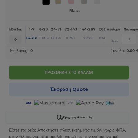
Black
1-7
8-23
24-71
72-143
144-287
288 +
Περισσότερα
Μέγεθος
Απόθεμα
Ποσότητα
+
16.31
15.00
13.05
11.74
9.79
8.48
€
€
€
€
€
€
0
433
Επιλογές:
0
Σύνολο:
0.00 
ΠΡΟΣΘΗΚΗ ΣΤΟ ΚΑΛΑΘΙ
Έκφραση Quote
Γρήγορη Αποστολή
Είστε εταιρεία; Αποκτήστε πλεονεκτήματα τιμών χωρίς ΦΠΑ,
όταν πληρώνετε παρακαλώ αναφέρετε τον ενδοκοινοτικό