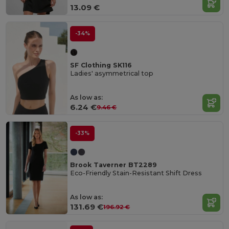
13.09 €
-34%
SF Clothing SK116
Ladies' asymmetrical top
As low as:
6.24 €
9.46 €
-33%
Brook Taverner BT2289
Eco-Friendly Stain-Resistant Shift Dress
As low as:
131.69 €
196.92 €