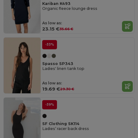
Kariban K493
Organic fleece lounge dress
As low as:
23.15 €
35.66 €
-33%
Spasso SP343
Ladies' linen tank top
As low as:
19.69 €
29.30 €
-39%
SF Clothing SK114
Ladies’ racer back dress