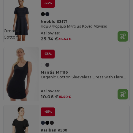
-33%
Neoblu 03171
Καμίλ Φόρεμα Μίντι με Κοντά Μανίκια
Organic
As low as:
Cotton
25.74 €
38.43 €
-35%
Mantis MT116
Organic Cotton Sleeveless Dress with Flared Collar
As low as:
10.06 €
15.40 €
-45%
Kariban K500