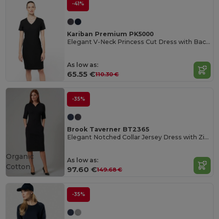
-41%
Kariban Premium PK5000
Elegant V-Neck Princess Cut Dress with Back Slit
As low as:
65.55 €
110.30 €
-35%
Brook Taverner BT2365
Elegant Notched Collar Jersey Dress with Zip Pockets
Organic
As low as:
Cotton
97.60 €
149.68 €
-35%