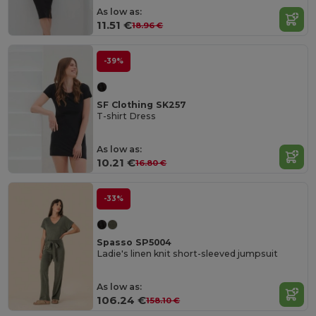
As low as:
11.51 €
18.96 €
-39%
SF Clothing SK257
T-shirt Dress
As low as:
10.21 €
16.80 €
-33%
Spasso SP5004
Ladie's linen knit short-sleeved jumpsuit
As low as:
106.24 €
158.10 €