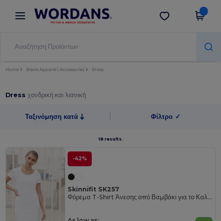
×
Εφαρμογή Wordans
Λήψη app
Καλύτερες τιμές στην εφαρμογή!
Home
Blank Apparel | Accessories
Dress
Dress
χονδρική και λιανική
Ταξινόμηση κατά
Φίλτρο
✓
18 results.
-42%
Skinnifit SK257
Φόρεμα T-Shirt Άνεσης από Βαμβάκι για το Καλοκαίρι
As low as: