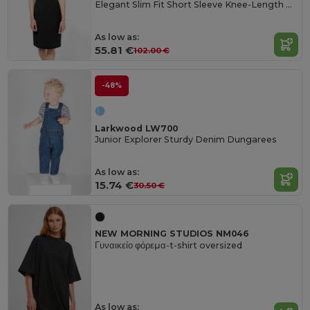
Elegant Slim Fit Short Sleeve Knee-Length Dress
As low as:
55.81 €
102.00 €
-48%
Larkwood LW700
Junior Explorer Sturdy Denim Dungarees
As low as:
15.74 €
30.50 €
NEW MORNING STUDIOS NM046
Γυναικείο φόρεμα-t-shirt oversized
As low as: