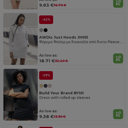
9.63 €
16.70 €
-42%
AWDis Just Hoods JH015
Φόρεμα Φούτερ με Κουκούλα από Άνετο Fleece με Τσέπη Καγκουρό
As low as:
18.71 €
32.20 €
-29%
Build Your Brand BY101
Dress with rolled up sleeves
As low as:
9.38 €
13.30 €