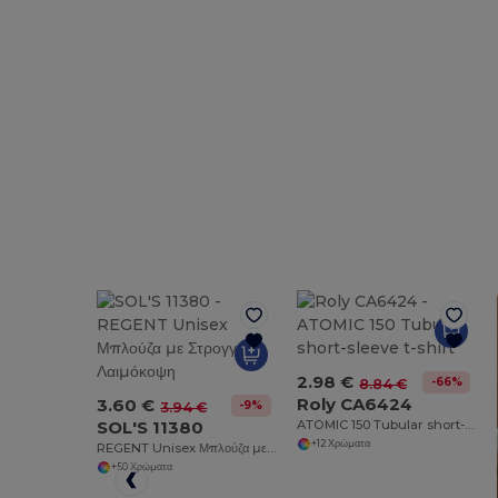
2.98 €
-66%
8.84 €
Roly CA6424
3.60 €
-9%
3.94 €
SOL'S 11380
ATOMIC 150 Tubular short-sleeve t-shirt
+12 Χρώματα
REGENT Unisex Μπλούζα με Στρογγυλή Λαιμόκοψη
+50 Χρώματα