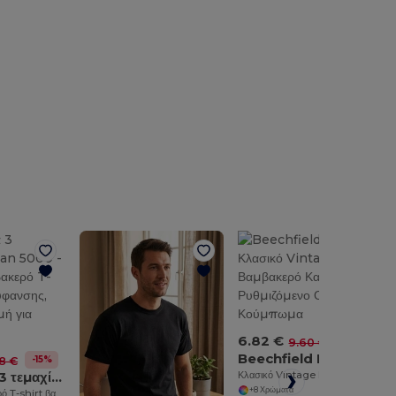
6.82 €
-29%
9.60 €
Beechfield BF655
-15%
8 €
Συσκευασία 3 τεμαχίων Gildan 5000
Κλασικό Vintage Βαμβακερό Καπέλο με Ρυθμιζόμενο Ορειχάλκινο Κούμπωμα
+8 Χρώματα
Ποιοτικό βαμβακερό T-shirt βαριάς ύφανσης, κλασική γραμμή για ενήλικες