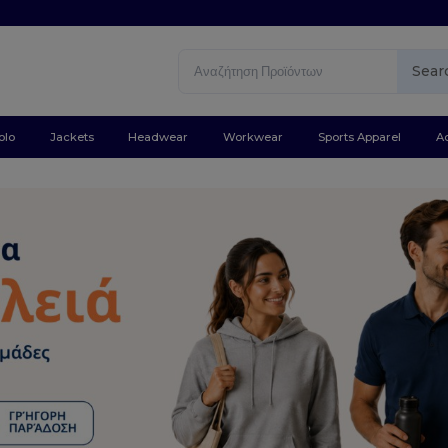
Sear
olo
Jackets
Headwear
Workwear
Sports Apparel
A