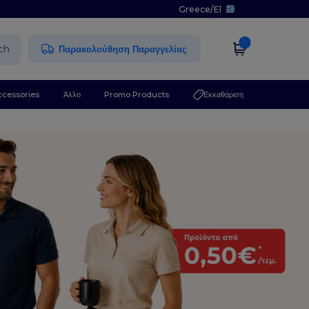
Greece
/
El
ch
Παρακολούθηση Παραγγελίας
ccessories
Άλλο
Promo Products
Εκκαθάριση