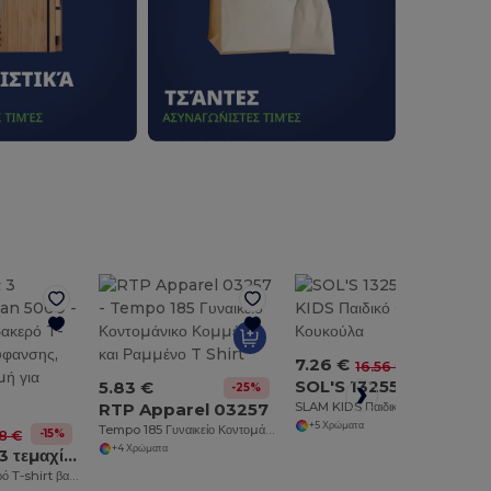
7.26 €
-56%
16.56 €
SOL'S 13255
5.83 €
-25%
RTP Apparel 03257
SLAM KIDS Παιδικό Φούτερ με Κουκούλα
+5 Χρώματα
Tempo 185 Γυναικείο Κοντομάνικο Κομμένο και Ραμμένο T Shirt
-15%
8 €
+4 Χρώματα
Συσκευασία 3 τεμαχίων Gildan 5000
Ποιοτικό βαμβακερό T-shirt βαριάς ύφανσης, κλασική γραμμή για ενήλικες