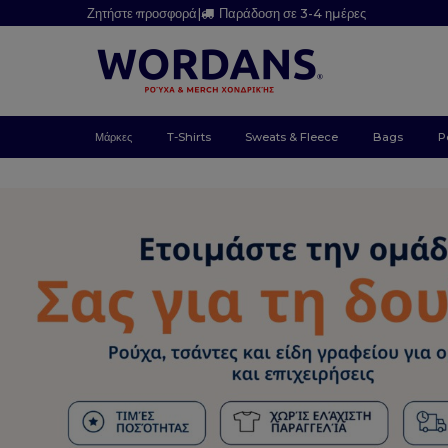
Ζητήστε προσφορά
|
Παράδοση σε 3-4 ημέρες
Μάρκες
T-Shirts
Sweats & Fleece
Bags
P