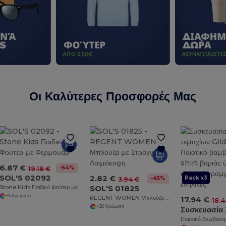
Οι Καλύτερες Προσφορές Μας
6.87 €
-64%
19.18 €
SOL'S 02092
2.82 €
Pack x3
-45%
3.94 €
Stone Kids Παιδικό Φούτερ με Φερμουάρ
SOL'S 01825
+5 Χρώματα
REGENT WOMEN Μπλούζα με Στρογγυλή Λαιμόκοψη
17.94 €
18.4
+26 Χρώματα