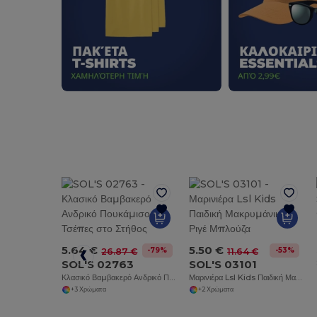
5.64 €
5.50 €
-79%
-53%
26.87 €
11.64 €
SOL'S 02763
SOL'S 03101
Κλασικό Βαμβακερό Ανδρικό Πουκάμισο με Τσέπες στο Στήθος
Μαρινιέρα Lsl Kids Παιδική Μακρυμάνικη Ριγέ Μπλούζα
+3 Χρώματα
+2 Χρώματα