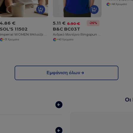
+48 Χρώματα
4.86 €
5.11 €
-26%
6.90 €
SOL'S 11502
B&C BC03T
Imperial WOMEN Μπλούζα με Στρογγυλή Λαιμόκοψη
Ανδρικό Μοντέρνο Ringspun Βαμβακερό T-Shirt
+31 Χρώματα
+40 Χρώματα
Εμφάνιση όλων
Οι