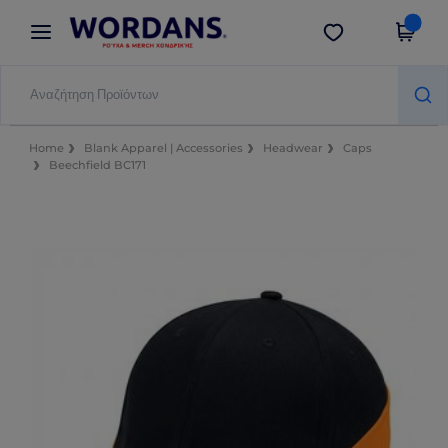
×
Εφαρμογή Wordans
Λήψη app
Καλύτερες τιμές στην εφαρμογή!
Home
Blank Apparel | Accessories
Headwear
Caps
Beechfield BC171