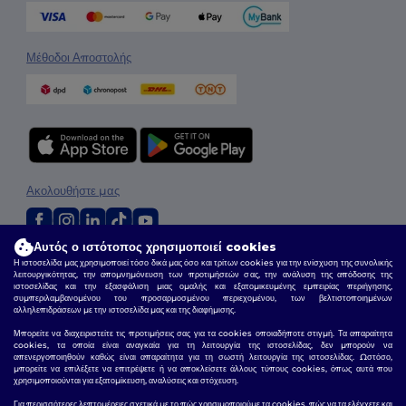
Μέθοδοι Αποστολής
Ακολουθήστε μας
Αυτός ο ιστότοπος χρησιμοποιεί cookies
2026. Όλα τα Δικαιώματα Διατηρούνται
Η ιστοσελίδα μας χρησιμοποιεί τόσο δικά μας όσο και τρίτων cookies για την ενίσχυση της συνολικής
λειτουργικότητας, την απομνημόνευση των προτιμήσεών σας, την ανάλυση της απόδοσης της
Όροι & Προϋποθέσεις
|
Πολιτική Απορρήτου
|
Πολιτική για τα Cookies
|
Site
ιστοσελίδας και την εξασφάλιση μιας ομαλής και εξατομικευμένης εμπειρίας περιήγησης,
Map
συμπεριλαμβανομένου του προσαρμοσμένου περιεχομένου, των βελτιστοποιημένων
αλληλεπιδράσεων με την ιστοσελίδα μας και της διαφήμισης.
Μπορείτε να διαχειριστείτε τις προτιμήσεις σας για τα cookies οποιαδήποτε στιγμή. Τα απαραίτητα
cookies, τα οποία είναι αναγκαία για τη λειτουργία της ιστοσελίδας, δεν μπορούν να
απενεργοποιηθούν καθώς είναι απαραίτητα για τη σωστή λειτουργία της ιστοσελίδας. Ωστόσο,
μπορείτε να επιλέξετε να επιτρέψετε ή να αποκλείσετε άλλους τύπους cookies, όπως αυτά που
χρησιμοποιούνται για εξατομίκευση, αναλύσεις και στόχευση.
Για περισσότερες λεπτομέρειες σχετικά με το πώς χρησιμοποιούμε τα cookies, πώς να τα ελέγχετε και