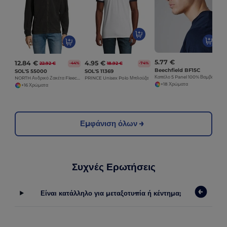
5.77 €
12.84 €
4.95 €
22.92 €
18.92 €
-44%
-74%
Beechfield BF15C
SOL'S 55000
SOL'S 11369
Καπέλο 5 Panel 100% Βαμβάκι
NORTH Ανδρικό Ζακέτα Fleece με Φερμουάρ
PRINCE Unisex Polo Μπλούζα
+18 Χρώματα
+16 Χρώματα
Εμφάνιση όλων
Συχνές Ερωτήσεις
Είναι κατάλληλο για μεταξοτυπία ή κέντημα;