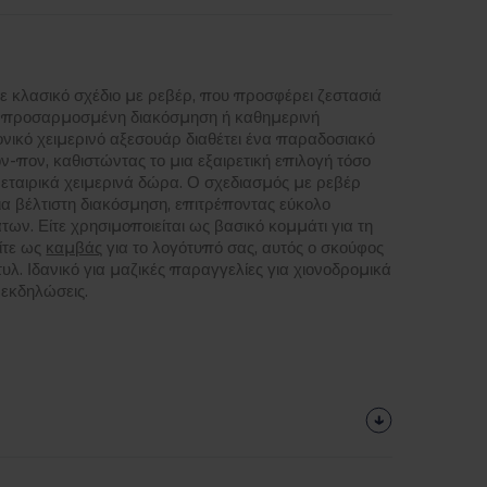
ε κλασικό σχέδιο με ρεβέρ, που προσφέρει ζεστασιά
ια προσαρμοσμένη διακόσμηση ή καθημερινή
ρονικό χειμερινό αξεσουάρ διαθέτει ένα παραδοσιακό
ον-πον, καθιστώντας το μια εξαιρετική επιλογή τόσο
α εταιρικά χειμερινά δώρα. Ο σχεδιασμός με ρεβέρ
για βέλτιστη διακόσμηση, επιτρέποντας εύκολο
. Είτε χρησιμοποιείται ως βασικό κομμάτι για τη
ίτε ως
καμβάς
για το λογότυπό σας, αυτός ο σκούφος
υλ. Ιδανικό για μαζικές παραγγελίες για χιονοδρομικά
 εκδηλώσεις.