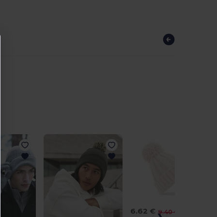
6.62 €
-30%
9.40 €