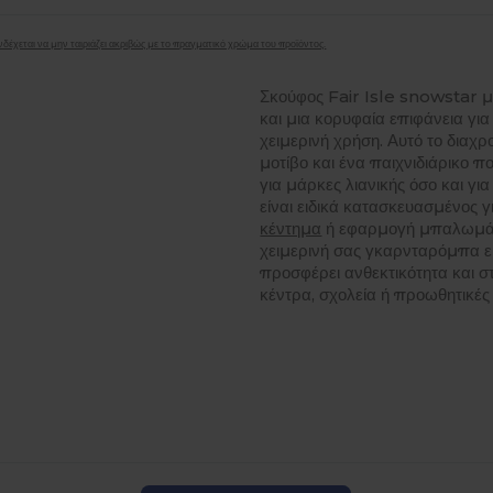
δέχεται να μην ταιριάζει ακριβώς με το πραγματικό χρώμα του προϊόντος.
Σκούφος Fair Isle snowstar μ
και μια κορυφαία επιφάνεια γ
χειμερινή χρήση. Αυτό το διαχ
μοτίβο και ένα παιχνιδιάρικο π
για μάρκες λιανικής όσο και γι
είναι ειδικά κατασκευασμένος 
κέντημα
ή εφαρμογή μπαλωμάτων
χειμερινή σας γκαρνταρόμπα ε
προσφέρει ανθεκτικότητα και στ
κέντρα, σχολεία ή προωθητικές