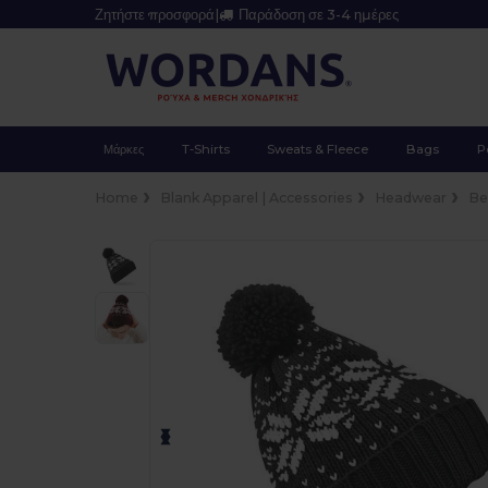
Ζητήστε προσφορά
|
Παράδοση σε 3-4 ημέρες
Μάρκες
T-Shirts
Sweats & Fleece
Bags
P
Home
Blank Apparel | Accessories
Headwear
Be