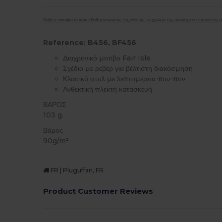
Λάβετε υπόψη ότι λόγω βαθμονόμησης της οθόνης, το χρώμα της εικόνας του προϊόντος εν
Reference: B456, BF456
Διαχρονικό μοτίβο Fair Isle
Σχέδιο με ρεβέρ για βέλτιστη διακόσμηση
Κλασικό στυλ με λεπτομέρεια πον-πον
Ανθεκτική πλεκτή κατασκευή
ΒΑΡΟΣ
103 g.
Βάρος
90g/m²
FR | Pluguffan, FR
Product Customer Reviews