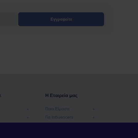
Εγγραφείτε
ε
Η Εταιρεία μας
Ποιοι Είμαστε
Για Influencers
φές Χρημάτων
Επικοινωνήστε μαζί μας
Κέντρο Καριέρας