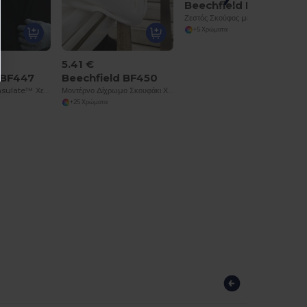
Beechfield BF480
Ζεστός Σκούφος με Πομ-Πομ από Μείγμα Μαλλιού με Suprafleece
+5 Χρώματα
5.41 €
 BF447
Beechfield BF450
Beechfield Thinsulate™ Χειμερινό Μοντέρνο Σκουφάκι
Μοντέρνο Δίχρωμο Σκουφάκι Χειμώνα με Pompom
+25 Χρώματα