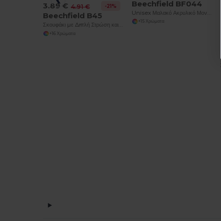
Beechfield BF044
3.89 €
-21%
4.91 €
Unisex Μαλακό Ακρυλικό Μοντέρνα Εφαρμογή Beanie
Beechfield B45
+15 Χρώματα
Σκουφάκι με Διπλή Στρώση και Μαλακή Υφή
+16 Χρώματα