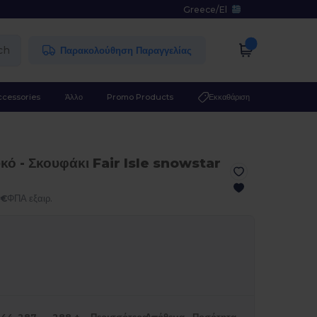
Greece
/
El
ch
Παρακολούθηση Παραγγελίας
ccessories
Άλλο
Promo Products
Εκκαθάριση
υκό
- Σκουφάκι Fair Isle snowstar
 €
ΦΠΑ εξαιρ.