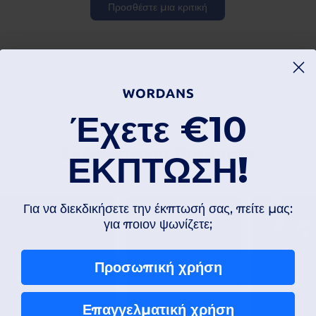
Προσθέστε μια κριτική
Έχετε
€10
Ενδιαφέροντα Products
ΕΚΠΤΩΣΗ!
Για να διεκδικήσετε την έκπτωσή σας, πείτε μας:
για ποιον ψωνίζετε;
Προσωπική χρήση
Επαγγελματική χρήση