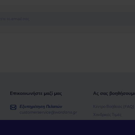
Επικοινωνήστε μαζί μας
Ας σας βοηθήσουμ
Εξυπηρέτηση Πελατών
Κέντρο Βοήθειας (FAQ)
customerservice@wordans.gr
Χονδρικές Τιμές
Επιστροφές & Επιστρο
Πωλήσεις
sales@wordans.gr
Γλωσσάρι