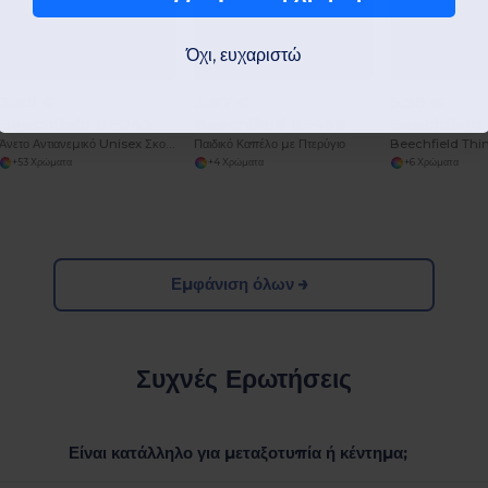
Όχι, ευχαριστώ
3.89 €
3.87 €
5.56 €
Beechfield BF045
Beechfield BF45B
Beechfield
Άνετο Αντιανεμικό Unisex Σκουφάκι με Ασφαλές Πτερύγιο
Παιδικό Καπέλο με Πτερύγιο
+53 Χρώματα
+4 Χρώματα
+6 Χρώματα
Εμφάνιση όλων
Συχνές Ερωτήσεις
Είναι κατάλληλο για μεταξοτυπία ή κέντημα;