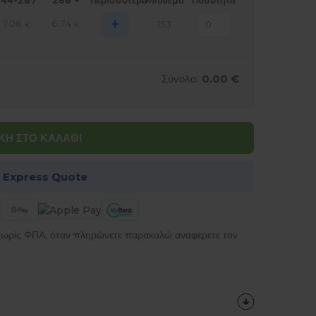
144-287
288 +
Περισσότερα
Απόθεμα
Ποσότητα
+
7.08
6.74
153
€
€
Σύνολο:
0.00 €
Η ΣΤΟ ΚΑΛΑΘΙ
α Express Quote
 χωρίς ΦΠΑ, όταν πληρώνετε παρακαλώ αναφέρετε τον