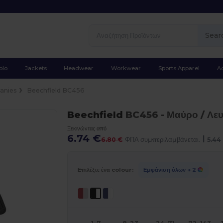
Sear
olo
Jackets
Headwear
Workwear
Sports Apparel
A
anies
Beechfield BC456
Beechfield
BC456
- Μαύρο / Λε
Ξεκινώντας από
6.74 €
|
6.80 €
ΦΠΑ συμπεριλαμβάνεται.
5.44
Επιλέξτε ένα colour:
Εμφάνιση όλων
+ 2