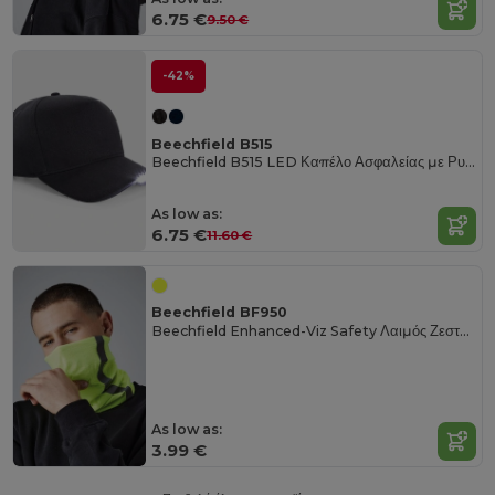
6.75 €
9.50 €
-42%
Beechfield B515
Beechfield B515 LED Καπέλο Ασφαλείας με Ρυθμιζόμενη Εφαρμογή
As low as:
6.75 €
11.60 €
Beechfield BF950
Beechfield Enhanced-Viz Safety Λαιμός Ζεστασιάς
As low as:
3.99 €