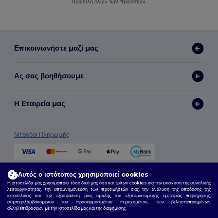
Προβολή όλων των προϊόντων.
Επικοινωνήστε μαζί μας
Ας σας βοηθήσουμε
Η Εταιρεία μας
Μέθοδοι Πληρωμής
Μέθοδοι Αποστολής
Αυτός ο ιστότοπος χρησιμοποιεί cookies
Η ιστοσελίδα μας χρησιμοποιεί τόσο δικά μας όσο και τρίτων cookies για την ενίσχυση της συνολικής
λειτουργικότητας, την απομνημόνευση των προτιμήσεών σας, την ανάλυση της απόδοσης της
ιστοσελίδας και την εξασφάλιση μιας ομαλής και εξατομικευμένης εμπειρίας περιήγησης,
συμπεριλαμβανομένου του προσαρμοσμένου περιεχομένου, των βελτιστοποιημένων
αλληλεπιδράσεων με την ιστοσελίδα μας και της διαφήμισης.