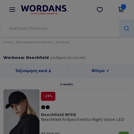
×
Εφαρμογή Wordans
Λήψη app
Καλύτερες τιμές στην εφαρμογή!
Home
Blank Apparel | Accessories
Workwear
Workwear Beechfield
χονδρική και λιανική
Ταξινόμηση κατά
Φίλτρο
✓
3 results.
-29%
Beechfield BF515
Beechfield Ανδρικό Καπέλο Night Vision LED
As low as: