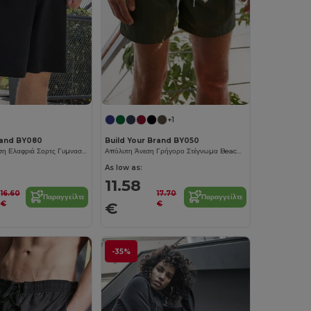
+1
rand BY080
Build Your Brand BY050
Υπερβολική Άνεση Ελαφριά Σορτς Γυμναστικής
Απόλυτη Άνεση Γρήγορο Στέγνωμα Beach Shorts
As low as:
11.58
16.60
17.70
Παραγγείλτε
Παραγγείλτε
€
€
€
-35%