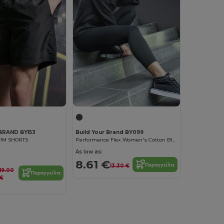
BRAND BY153
Build Your Brand BY099
IM SHORTS
Performance Flex Women's Cotton Blend Leggings
As low as:
8.61 €
Παραγγείλτε
13.30 €
19.00
Παραγγείλτε
€