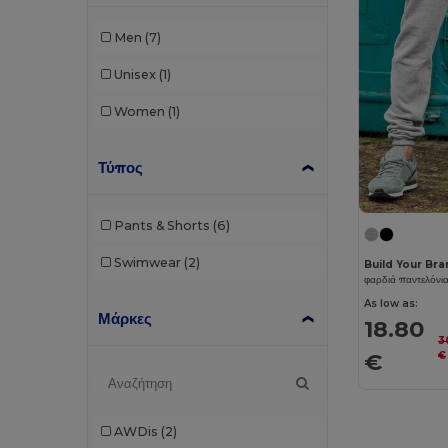
Men
(7)
Unisex
(1)
Women
(1)
Τύπος
Pants & Shorts
(6)
Swimwear
(2)
Build Your Br
φαρδιά παντελόνια
As low as:
Μάρκες
18.80
3
€
€
AWDis
(2)