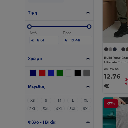
Τιμή
Από
Προς
€
€
Χρώμα
Build Your Br
As low as:
12.76
2
€
€
Μέγεθος
XS
S
M
L
XL
-37%
2XL
3XL
4XL
5XL
6XL
Φύλο - Ηλικία