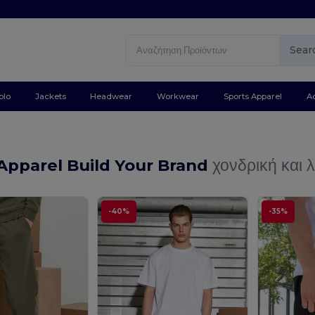
Sear
olo
Jackets
Headwear
Workwear
Sports Apparel
A
Apparel Build Your Brand
χονδρική και λ
-40%
-35%