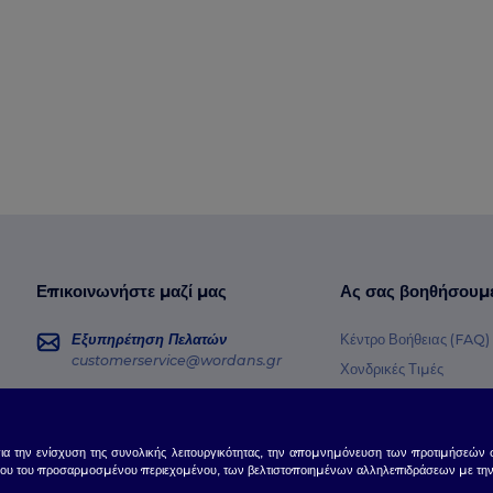
Επικοινωνήστε μαζί μας
Ας σας βοηθήσουμ
Εξυπηρέτηση Πελατών
Κέντρο Βοήθειας (FAQ)
customerservice@wordans.gr
Χονδρικές Τιμές
Επιστροφές & Επιστρο
Πωλήσεις
sales@wordans.gr
Γλωσσάρι
για την ενίσχυση της συνολικής λειτουργικότητας, την απομνημόνευση των προτιμήσεών σ
Μέθοδοι Αποστολής
Παρακολούθηση Παραγγελίας
ου του προσαρμοσμένου περιεχομένου, των βελτιστοποιημένων αλληλεπιδράσεων με την ισ
Κωδικοί Κουπονιών