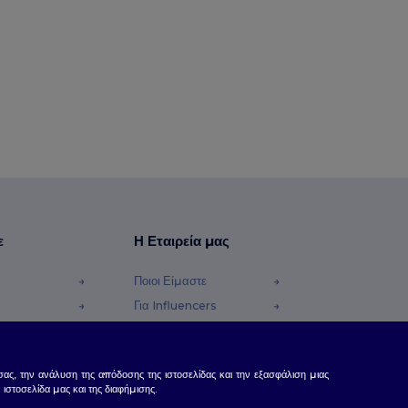
ε
Η Εταιρεία μας
Ποιοι Είμαστε
Για Influencers
φές Χρημάτων
Επικοινωνήστε μαζί μας
Κέντρο Καριέρας
ας, την ανάλυση της απόδοσης της ιστοσελίδας και την εξασφάλιση μιας
τοσελίδα μας και της διαφήμισης.