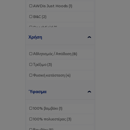
AWDis Just Hoods
(1)
B&C
(2)
Beechfield
(1)
Χρήση
Brook Taverner
(7)
Build Your Brand
(8)
Αθλητισμός / Απόδοση
(8)
Dickies
(1)
Τρέξιμο
(3)
Estex
(1)
Φυσική κατάσταση
(4)
Finden & Hales
(5)
Ύφασμα
Front row
(10)
Fruit of the Loom
(7)
100% βαμβάκι
(1)
GiftRetail
(1)
100% πολυεστέρας
(3)
Herock
(1)
Βαμβάκι
(5)