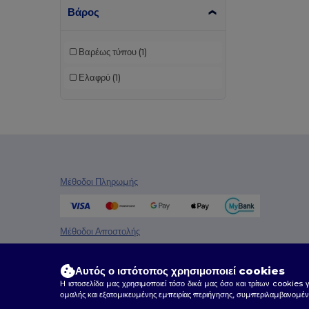
Result
(1)
Βάρος
Roly
(24)
Βαρέως τύπου
(1)
Roly Sport
(55)
Ελαφρύ
(1)
Russell
(4)
RYWAN
(1)
SF Clothing
(2)
SF Men
(5)
Μέθοδοι Πληρωμής
SF Mini
(5)
SF Women
(5)
Μέθοδοι Αποστολής
SOL'S
(17)
Spiro
(18)
Αυτός ο ιστότοπος χρησιμοποιεί cookies
Η ιστοσελίδα μας χρησιμοποιεί τόσο δικά μας όσο και τρίτων cookies 
Stedman
(4)
ομαλής και εξατομικευμένης εμπειρίας περιήγησης, συμπεριλαμβανομέν