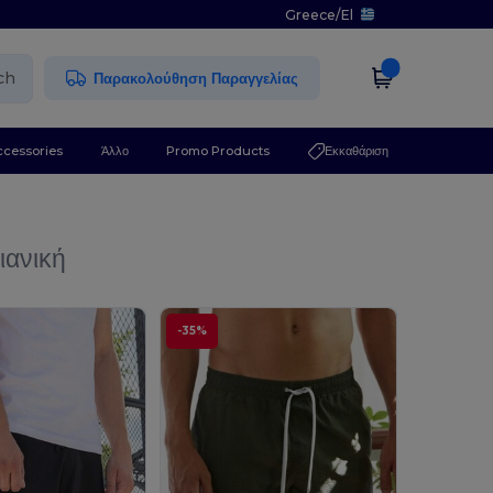
Greece
/
El
ch
Παρακολούθηση Παραγγελίας
ccessories
Άλλο
Promo Products
Εκκαθάριση
ιανική
-35%