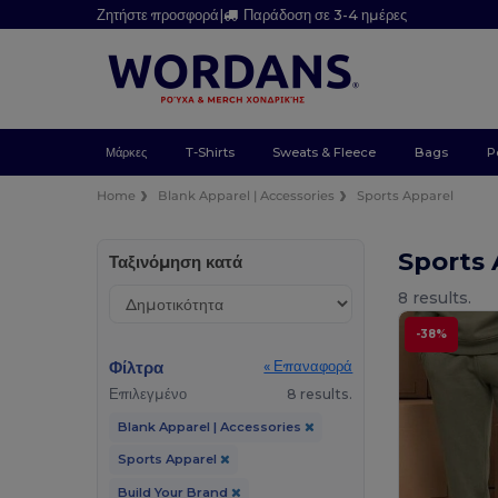
Ζητήστε προσφορά
|
Παράδοση σε 3-4 ημέρες
Μάρκες
T-Shirts
Sweats & Fleece
Bags
P
Home
Blank Apparel | Accessories
Sports Apparel
Sports 
Ταξινόμηση κατά
8 results.
-38%
Φίλτρα
« Επαναφορά
Επιλεγμένο
8 results.
Blank Apparel | Accessories
Sports Apparel
Build Your Brand