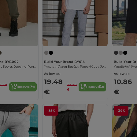
and BYB002
Build Your Brand BY014
Build Your B
Ultimate Comfort Sports Jogging Pants
Υπέρτατη Άνεση Βαρέως Τύπου Φόρμα Jogging
As low as:
As low as:
19.48
10.86
0.60
32.20
Παραγγείλτε
Παραγγείλτε
€
€
€
-35%
-39%