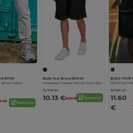
and BY013
Build Your Brand BY048
BUILD YOUR 
 τζόκινγκ καβάλο
Αναπνεύσιμο Ανδρικό Αθλητικό Σορτς Δίχτυ
RECYCLED SW
As low as:
As low as:
10.13 €
11.60
Παραγγείλτε
15.50 €
0.00
Παραγγείλτε
€