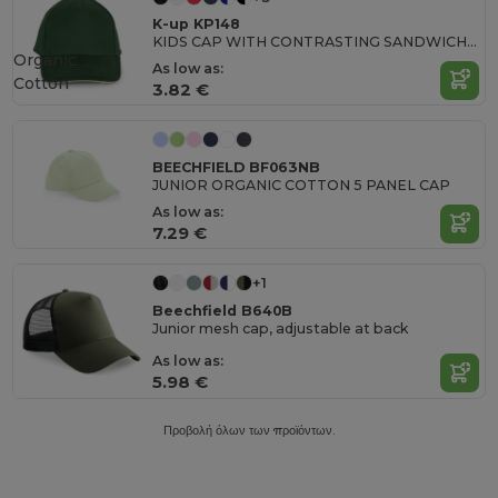
K-up KP148
KIDS CAP WITH CONTRASTING SANDWICH VISOR - 5 PANELS
Organic
As low as:
Cotton
3.82 €
BEECHFIELD BF063NB
JUNIOR ORGANIC COTTON 5 PANEL CAP
As low as:
7.29 €
+1
Beechfield B640B
Junior mesh cap, adjustable at back
As low as:
5.98 €
Προβολή όλων των προϊόντων.