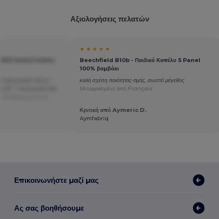
Αξιολογήσεις πελατών
★ ★ ★ ★ ★
IDS Παιδικό Καπέλο
Beechfield B10b - Παιδικό Καπέλο 5 Panel
100% βαμβάκι
τα τελωνειακά τέλη με
καλή σχέση ποιότητας-τιμής, σωστό μέγεθος
 27.- / τελωνειακά τέλη
Μεταφρασμένο από Français
ώ
Μεταφρασμένο από
Κριτική από Aymeric D.
Aymfabriq
Επικοινωνήστε μαζί μας
Ας σας βοηθήσουμε