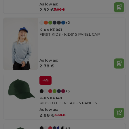
As low as:
2.92 €
3.00 €
+2
K-up KP041
FIRST KIDS - KIDS' 5 PANEL CAP
As low as:
2.78 €
-4%
+5
K-up KP149
KIDS COTTON CAP - 5 PANELS
As low as:
2.88 €
3.00 €
+3