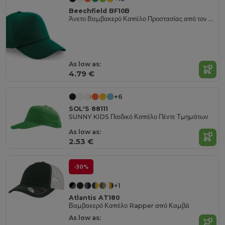
Beechfield BF10B
Άνετο Βαμβακερό Καπέλο Προστασίας από τον Ήλιο για Παιδιά
As low as:
4.79 €
+6
SOL'S 88111
SUNNY KIDS Παιδικό Καπέλο Πέντε Τμημάτων
As low as:
2.53 €
-30%
+1
Atlantis AT180
Βαμβακερό Καπέλο Rapper από Καμβά
As low as: