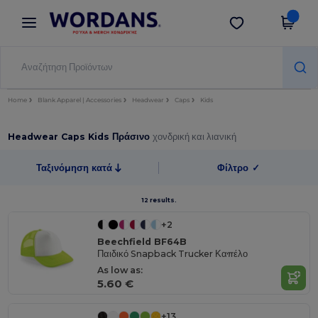
×
Εφαρμογή Wordans
Λήψη app
Καλύτερες τιμές στην εφαρμογή!
Home
Blank Apparel | Accessories
Headwear
Caps
Kids
Headwear Caps Kids Πράσινο
χονδρική και λιανική
Ταξινόμηση κατά
Φίλτρο
✓
12 results.
+2
Beechfield BF64B
Παιδικό Snapback Trucker Καπέλο
As low as:
5.60 €
+13