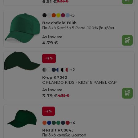
6.51 €
9.30 €
+5
Beechfield B10b
Παιδικό Καπέλο 5 Panel 100% βαμβάκι
As low as:
4.79 €
-12%
+2
K-up KP042
ORLANDO KIDS - KIDS' 6 PANEL CAP
As low as:
3.79 €
4.32 €
-2%
+4
Result RC084J
Παιδικό καπέλο Boston