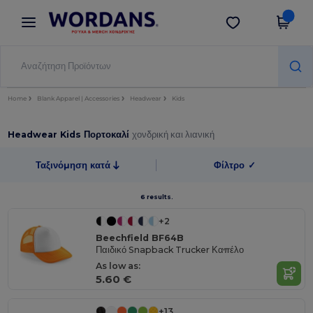
×
Εφαρμογή Wordans
Λήψη app
Καλύτερες τιμές στην εφαρμογή!
Home
Blank Apparel | Accessories
Headwear
Kids
Headwear Kids Πορτοκαλί
χονδρική και λιανική
Ταξινόμηση κατά
Φίλτρο
✓
6 results.
+2
Beechfield BF64B
Παιδικό Snapback Trucker Καπέλο
As low as:
5.60 €
+13