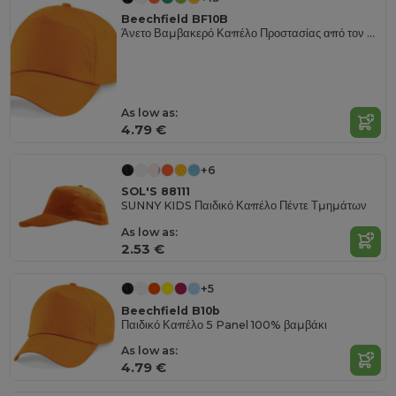
Beechfield BF10B
Άνετο Βαμβακερό Καπέλο Προστασίας από τον Ήλιο για Παιδιά
As low as:
4.79 €
+6
SOL'S 88111
SUNNY KIDS Παιδικό Καπέλο Πέντε Τμημάτων
As low as:
2.53 €
+5
Beechfield B10b
Παιδικό Καπέλο 5 Panel 100% βαμβάκι
As low as:
4.79 €