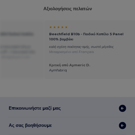
Αξιολογήσεις πελατών
★ ★ ★ ★ ★
IDS Παιδικό Καπέλο
Beechfield B10b - Παιδικό Καπέλο 5 Panel
100% βαμβάκι
τα τελωνειακά τέλη με
καλή σχέση ποιότητας-τιμής, σωστό μέγεθος
 27.- / τελωνειακά τέλη
Μεταφρασμένο από Français
ώ
Μεταφρασμένο από
Κριτική από Aymeric D.
Aymfabriq
Επικοινωνήστε μαζί μας
Ας σας βοηθήσουμε