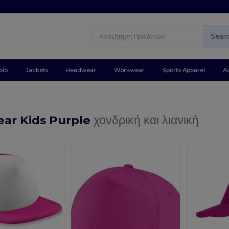
Sear
olo
Jackets
Headwear
Workwear
Sports Apparel
A
ar Kids Purple
χονδρική και λιανική