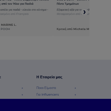
 από τον Ήλιο για Παιδιά
Πέντε Τμημάτων
απέλο για παιδιά - εύκολο στο κέντημα -
Εξαιρετική αξία για το μέγεθος των χρημάτων
ρασμένο από Français
Μεταφρασμένο από Italian
ό MARINE L.
E POOH
Κριτική από Michela M.
ε
Η Εταιρεία μας
Ποιοι Είμαστε
Για Influencers
φές Χρημάτων
Επικοινωνήστε μαζί μας
Κέντρο Καριέρας