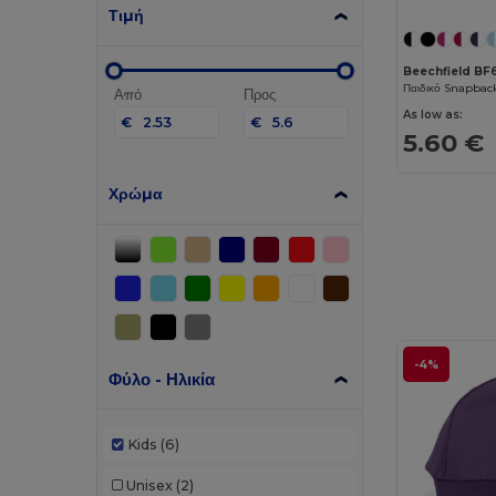
Τιμή
Beechfield BF
Παιδικό Snapbac
Από
Προς
As low as:
€
€
5.60 €
Χρώμα
-4%
Φύλο - Ηλικία
Kids
(6)
Unisex
(2)