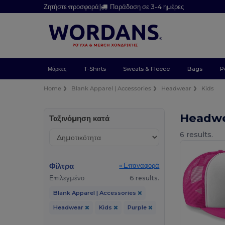
Ζητήστε προσφορά
|
Παράδοση σε 3-4 ημέρες
Μάρκες
T-Shirts
Sweats & Fleece
Bags
P
Home
Blank Apparel | Accessories
Headwear
Kids
Headwe
Ταξινόμηση κατά
6 results.
Φίλτρα
« Επαναφορά
Επιλεγμένο
6 results.
Blank Apparel | Accessories
Headwear
Kids
Purple