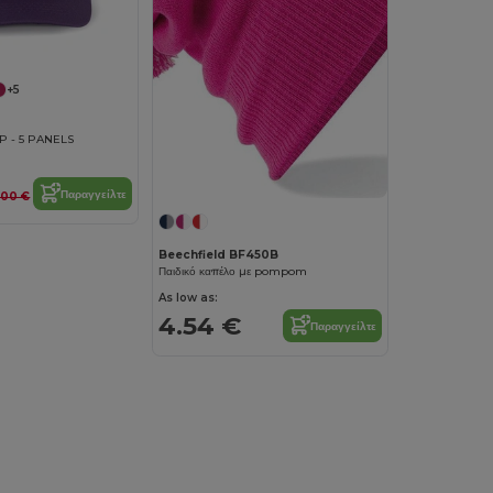
+5
P - 5 PANELS
Παραγγείλτε
.00 €
Beechfield BF450B
Παιδικό καπέλο με pompom
As low as:
4.54 €
Παραγγείλτε