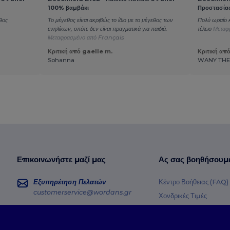
100% βαμβάκι
Προστασίας
θος
Το μέγεθος είναι ακριβώς το ίδιο με το μέγεθος των
Πολύ ωραίο κ
ενηλίκων, οπότε δεν είναι πραγματικά για παιδιά.
τέλειο
Μεταφ
Μεταφρασμένο από Français
Κριτική από gaelle m.
Κριτική απ
Sohanna
WANY TH
Επικοινωνήστε μαζί μας
Ας σας βοηθήσουμ
Εξυπηρέτηση Πελατών
Κέντρο Βοήθειας (FAQ)
customerservice@wordans.gr
Χονδρικές Τιμές
Επιστροφές & Επιστρο
Πωλήσεις
sales@wordans.gr
Γλωσσάρι