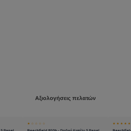
Αξιολογήσεις πελατών
★ ☆ ☆ ☆ ☆
★ ★ ★ ★ ★
 5 Panel
Beechfield B10b - Παιδικό Καπέλο 5 Panel
Beechfiel