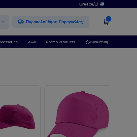
Greece
/
El
ch
Παρακολούθηση Παραγγελίας
ccessories
Άλλο
Promo Products
Εκκαθάριση