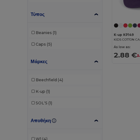
Τύπος
Beanies
(1)
K-up KP149
KIDS COTTON CA
Caps
(5)
As low as:
2.88 €
3
Μάρκες
Beechfield
(4)
K-up
(1)
SOL'S
(1)
Αποθήκη
W1
(4)