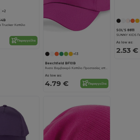
+2
64B
k Trucker Καπέλο
SOL'S 88111
Παραγγείλτε
As low as:
2.53 €
+13
Beechfield BF10B
Άνετο Βαμβακερό Καπέλο Προστασίας από τον Ήλιο για Παιδιά
As low as:
4.79 €
Παραγγείλτε