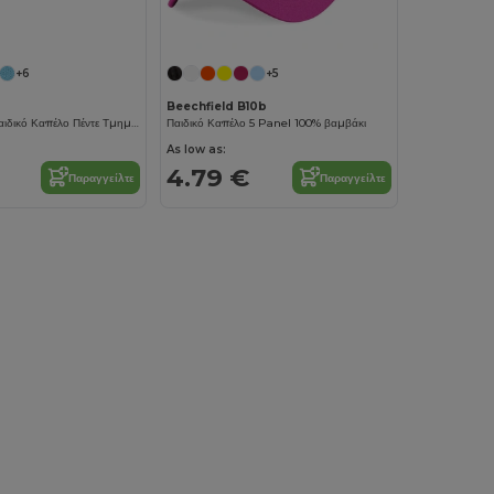
+6
+5
Beechfield B10b
SUNNY KIDS Παιδικό Καπέλο Πέντε Τμημάτων
Παιδικό Καπέλο 5 Panel 100% βαμβάκι
As low as:
4.79 €
Παραγγείλτε
Παραγγείλτε