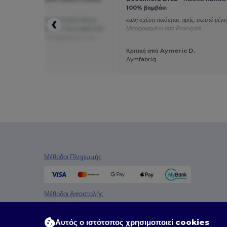
Τμημάτων
100% βαμβάκι
ροκειμένου, μόνο τα τελωνειακά τέλη με
καλή σχέση ποιότητας-τιμής, σωστό μέγε
, κόστος καλύμματα 27.- / τελωνειακά τέλη
Μεταφρασμένο από Français
ελά, σας ευχαριστώ
Μεταφρασμένο από
h
Κριτική από Aymeric D.
 από Lara
Aymfabriq
Μέθοδοι Πληρωμής
Μέθοδοι Αποστολής
Αυτός ο ιστότοπος χρησιμοποιεί cookies