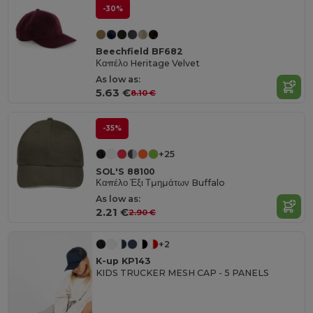
-30%
Beechfield BF682
Καπέλο Heritage Velvet
As low as:
5.63 €
8.10 €
-35%
+25
SOL'S 88100
Καπέλο Έξι Τμημάτων Buffalo
As low as:
2.21 €
2.90 €
+2
K-up KP143
KIDS TRUCKER MESH CAP - 5 PANELS