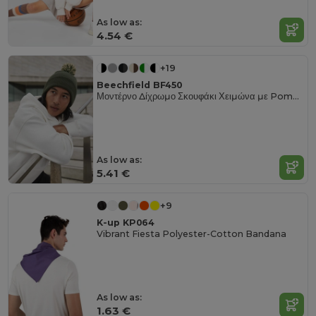
As low as:
4.54 €
+19
Beechfield BF450
Μοντέρνο Δίχρωμο Σκουφάκι Χειμώνα με Pompom
As low as:
5.41 €
+9
K-up KP064
Vibrant Fiesta Polyester-Cotton Bandana
As low as:
1.63 €