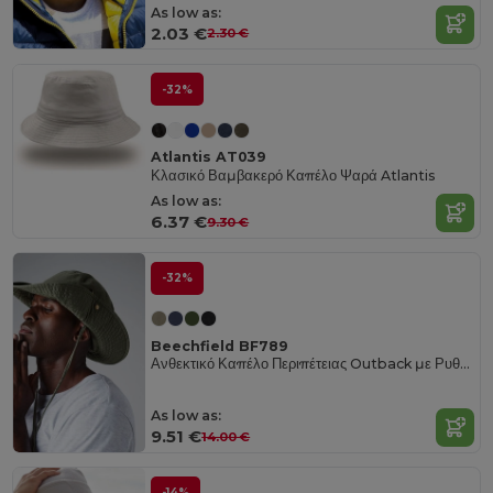
As low as:
2.03 €
2.30 €
-32%
Atlantis AT039
Κλασικό Βαμβακερό Καπέλο Ψαρά Atlantis
As low as:
6.37 €
9.30 €
-32%
Beechfield BF789
Ανθεκτικό Καπέλο Περιπέτειας Outback με Ρυθμιζόμενη Εφαρμογή
As low as:
9.51 €
14.00 €
-14%