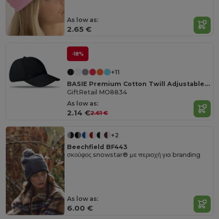
As low as:
2.65 €
-18%
+11
BASIE Premium Cotton Twill Adjustable Baseball 6 Panel Cap
GiftRetail MO8834
As low as:
2.14 €
2.61 €
+2
Beechfield BF443
σκούφος snowstar® με περιοχή για branding
As low as:
6.00 €