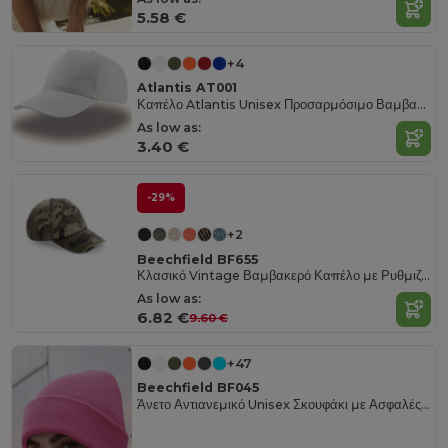
5.58 €
+4
Atlantis AT001
Καπέλο Atlantis Unisex Προσαρμόσιμο Βαμβακερό
As low as:
3.40 €
-29%
+2
Beechfield BF655
Κλασικό Vintage Βαμβακερό Καπέλο με Ρυθμιζόμενο Ορειχάλκινο Κούμπωμα
As low as:
6.82 €
9.60 €
+47
Beechfield BF045
Άνετο Αντιανεμικό Unisex Σκουφάκι με Ασφαλές Πτερύγιο