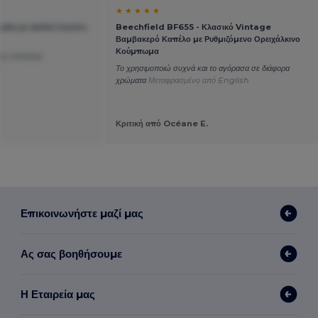
★ ★ ★ ★ ★
φάκι με Διπλή Στρώση
Beechfield BF655 - Κλασικό Vintage
Βαμβακερό Καπέλο με Ρυθμιζόμενο Ορειχάλκινο
Κούμπωμα
κής ποιότητας
n
Το χρησιμοποιώ συχνά και το αγόρασα σε διάφορα
χρώματα
Μεταφρασμένο από English
Κριτική από Océane E.
Επικοινωνήστε μαζί μας
Ας σας βοηθήσουμε
Η Εταιρεία μας