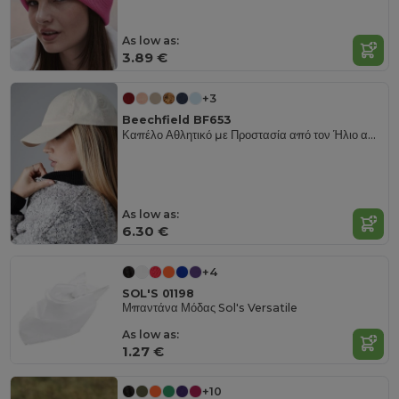
As low as:
3.89 €
+3
Beechfield BF653
Καπέλο Αθλητικό με Προστασία από τον Ήλιο από Βαμβάκι Chino
As low as:
6.30 €
+4
SOL'S 01198
Μπαντάνα Μόδας Sol's Versatile
As low as:
1.27 €
+10