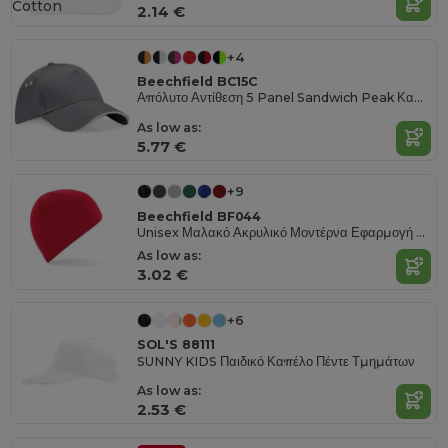
Cotton
2.14 €
+4
Beechfield BC15C
Απόλυτο Αντίθεση 5 Panel Sandwich Peak Καπέλο
As low as:
5.77 €
+9
Beechfield BF044
Unisex Μαλακό Ακρυλικό Μοντέρνα Εφαρμογή Beanie
As low as:
3.02 €
+6
SOL'S 88111
SUNNY KIDS Παιδικό Καπέλο Πέντε Τμημάτων
As low as:
2.53 €