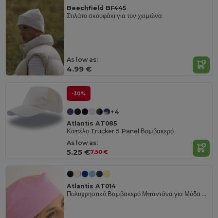
Beechfield BF445
Στιλάτο σκουφάκι για τον χειμώνα
As low as:
4.99 €
-30%
+4
Atlantis AT085
Καπέλο Trucker 5 Panel Βαμβακερό
As low as:
5.25 €
7.50 €
Atlantis AT014
Πολυχρηστικό Βαμβακερό Μπαντάνα για Μόδα και Προσαρμογή