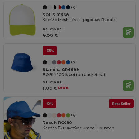
+6
SOL'S 01668
Καπέλο Mesh Πέντε Τμημάτων Bubble
As low as:
4.56 €
-35%
+7
Stamina GR6999
BOBIN 100% cotton bucket hat
As low as:
1.09 €
1.66 €
-12%
Best Seller
+8
Result RC080
Καπέλο Εκτυπωτών 5-Panel Houston