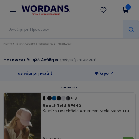
×
Εφαρμογή Wordans
Λήψη app
Καλύτερες τιμές στην εφαρμογή!
Home
Blank Apparel | Accessories
Headwear
Headwear Υψηλό Απόθεμα
χονδρική και λιανική
Ταξινόμηση κατά
Φίλτρο
✓
291 results.
+19
Beechfield BF640
Καπέλο Beechfield American Style Mesh Trucker
As low as: