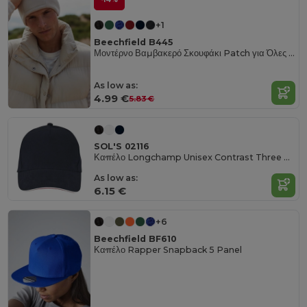
+1
Beechfield B445
Μοντέρνο Βαμβακερό Σκουφάκι Patch για Όλες τις Εποχές
As low as:
4.99 €
5.83 €
SOL'S 02116
Καπέλο Longchamp Unisex Contrast Three Colour
As low as:
6.15 €
+6
Beechfield BF610
Καπέλο Rapper Snapback 5 Panel