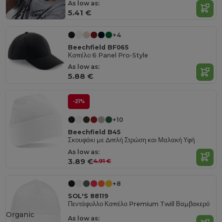
As low as:
5.41 €
+4
Beechfield BF065
Καπέλο 6 Panel Pro-Style
As low as:
5.88 €
-21%
+10
Beechfield B45
Σκουφάκι με Διπλή Στρώση και Μαλακή Υφή
As low as:
3.89 €
4.91 €
+8
SOL'S 88119
Πεντάφυλλο Καπέλο Premium Twill Βαμβακερό
Organic
As low as: