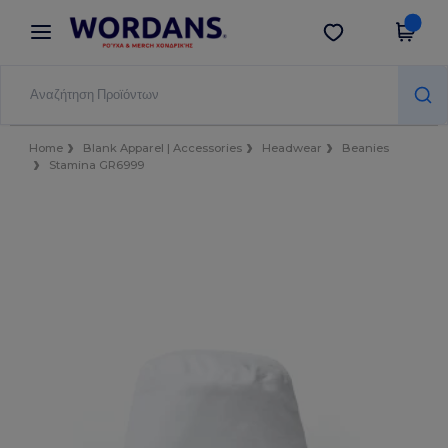
×
Εφαρμογή Wordans
Λήψη app
Καλύτερες τιμές στην εφαρμογή!
Home
Blank Apparel | Accessories
Headwear
Beanies
Stamina GR6999