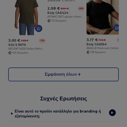
2.98 €
8.84 €
-66%
Roly CA6424
ATOMIC 150 Tubular short-sleeve t-shirt
+12 Χρώματα
3.17 €
3.00 €
7.10 €
-55%
3.55 €
-16%
Roly CA6554
SOL'S 11970
BEAGLE Premium Cotton Elastane Crew Neck Tee
REGENT KIDS Παιδικό Μπλουζάκι με Στρογγυλή Λαιμόκοψη
+29 Χρώματα
+24 Χρώματα
Εμφάνιση όλων
Συχνές Ερωτήσεις
Είναι αυτό το προϊόν κατάλληλο για branding ή
εξατομίκευση;