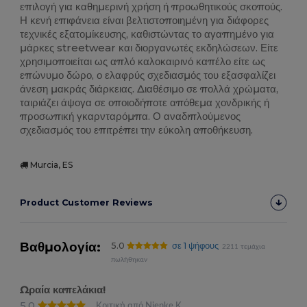
επιλογή για καθημερινή χρήση ή προωθητικούς σκοπούς.
Η κενή επιφάνεια είναι βελτιστοποιημένη για διάφορες
τεχνικές εξατομίκευσης, καθιστώντας το αγαπημένο για
μάρκες streetwear και διοργανωτές εκδηλώσεων. Είτε
χρησιμοποιείται ως απλό καλοκαιρινό καπέλο είτε ως
επώνυμο δώρο, ο ελαφρύς σχεδιασμός του εξασφαλίζει
άνεση μακράς διάρκειας. Διαθέσιμο σε πολλά χρώματα,
ταιριάζει άψογα σε οποιοδήποτε απόθεμα χονδρικής ή
προσωπική γκαρνταρόμπα. Ο αναδιπλούμενος
σχεδιασμός του επιτρέπει την εύκολη αποθήκευση.
Murcia, ES
Product Customer Reviews
Βαθμολογία:
5.0
σε 1 ψήφους
2211 τεμάχια
πωλήθηκαν
Ωραία καπελάκια!
5.0
Κριτική από Nienke K.