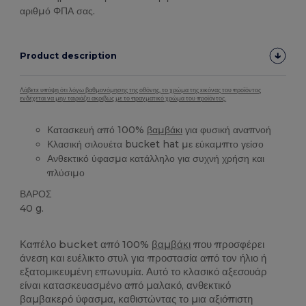
αριθμό ΦΠΑ σας.
Product description
Λάβετε υπόψη ότι λόγω βαθμονόμησης της οθόνης, το χρώμα της εικόνας του προϊόντος
ενδέχεται να μην ταιριάζει ακριβώς με το πραγματικό χρώμα του προϊόντος.
Κατασκευή από 100%
βαμβάκι
για φυσική αναπνοή
Κλασική σιλουέτα bucket hat με εύκαμπτο γείσο
Ανθεκτικό ύφασμα κατάλληλο για συχνή χρήση και
πλύσιμο
ΒΑΡΟΣ
40 g.
Υψηλό Απόθεμα
Καπέλο bucket από 100%
βαμβάκι
που προσφέρει
άνεση και ευέλικτο στυλ για προστασία από τον ήλιο ή
εξατομικευμένη επωνυμία. Αυτό το κλασικό αξεσουάρ
είναι κατασκευασμένο από μαλακό, ανθεκτικό
βαμβακερό ύφασμα, καθιστώντας το μια αξιόπιστη