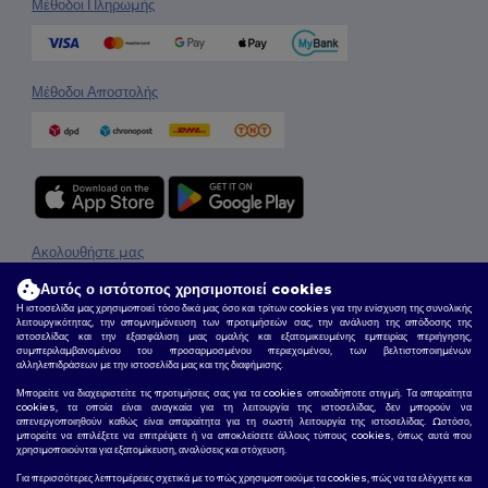
Μέθοδοι Πληρωμής
Μέθοδοι Αποστολής
Ακολουθήστε μας
Αυτός ο ιστότοπος χρησιμοποιεί cookies
Η ιστοσελίδα μας χρησιμοποιεί τόσο δικά μας όσο και τρίτων cookies για την ενίσχυση της συνολικής
λειτουργικότητας, την απομνημόνευση των προτιμήσεών σας, την ανάλυση της απόδοσης της
2026. Όλα τα Δικαιώματα Διατηρούνται
ιστοσελίδας και την εξασφάλιση μιας ομαλής και εξατομικευμένης εμπειρίας περιήγησης,
συμπεριλαμβανομένου του προσαρμοσμένου περιεχομένου, των βελτιστοποιημένων
Όροι & Προϋποθέσεις
|
Πολιτική Απορρήτου
|
Πολιτική για τα Cookies
|
Site Map
αλληλεπιδράσεων με την ιστοσελίδα μας και της διαφήμισης.
Μπορείτε να διαχειριστείτε τις προτιμήσεις σας για τα cookies οποιαδήποτε στιγμή. Τα απαραίτητα
cookies, τα οποία είναι αναγκαία για τη λειτουργία της ιστοσελίδας, δεν μπορούν να
απενεργοποιηθούν καθώς είναι απαραίτητα για τη σωστή λειτουργία της ιστοσελίδας. Ωστόσο,
μπορείτε να επιλέξετε να επιτρέψετε ή να αποκλείσετε άλλους τύπους cookies, όπως αυτά που
χρησιμοποιούνται για εξατομίκευση, αναλύσεις και στόχευση.
Για περισσότερες λεπτομέρειες σχετικά με το πώς χρησιμοποιούμε τα cookies, πώς να τα ελέγχετε και