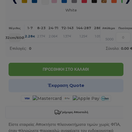
White
1-7
8-23
24-71
72-143
144-287
288 +
Περισσότερα
Μέγεθος
Απόθεμα
Ποσότητα
+
2.28
2.17
2.06
1.37
1.25
1.09
€
€
€
€
€
€
32cm/60Ø
5000
Επιλογές:
0
Σύνολο:
0.00 
ΠΡΟΣΘΗΚΗ ΣΤΟ ΚΑΛΑΘΙ
Έκφραση Quote
Γρήγορη Αποστολή
Είστε εταιρεία; Αποκτήστε πλεονεκτήματα τιμών χωρίς ΦΠΑ,
όταν πληρώνετε παρακαλώ αναφέρετε τον ενδοκοινοτικό