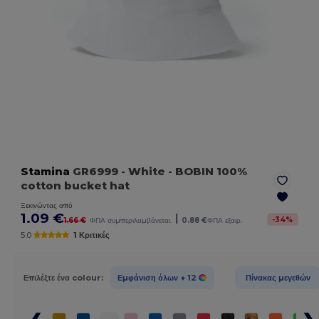
Stamina
GR6999
- White
- BOBIN 100%
cotton bucket hat
Ξεκινώντας από
1.09 €
|
-
34
%
1.66 €
ΦΠΑ συμπεριλαμβάνεται.
0.88 €
ΦΠΑ εξαιρ.
5.0
1 Κριτικές
Επιλέξτε ένα colour:
Εμφάνιση όλων
+ 12
Πίνακας μεγεθών