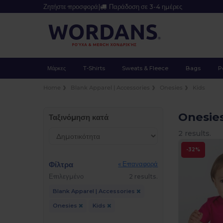
Ζητήστε προσφορά
|
Παράδοση σε 3-4 ημέρες
Μάρκες
T-Shirts
Sweats & Fleece
Bags
P
Home
Blank Apparel | Accessories
Onesies
Kids
Onesie
Ταξινόμηση κατά
2 results.
-32%
Φίλτρα
« Επαναφορά
Επιλεγμένο
2 results.
Blank Apparel | Accessories
Onesies
Kids