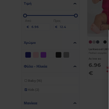
Τιμή
Από
Προς
€
€
Χρώμα
Larkwood LW
Παιδικό κορμάκι
As low as:
6.96
Φύλο - Ηλικία
1
€
€
Baby
(16)
Kids
(2)
Μανίκια