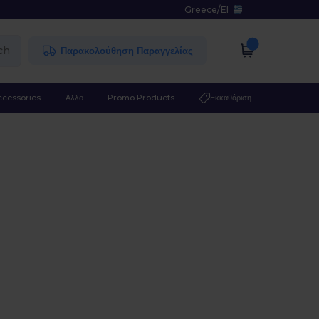
Greece
/
El
ch
Παρακολούθηση Παραγγελίας
ccessories
Άλλο
Promo Products
Εκκαθάριση