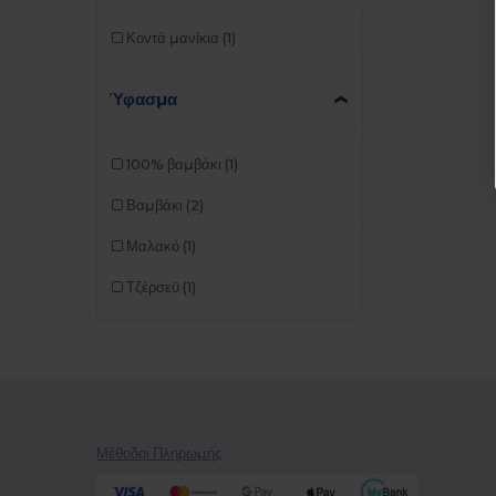
Κοντά μανίκια
(1)
Ύφασμα
100% βαμβάκι
(1)
Βαμβάκι
(2)
Μαλακό
(1)
Τζέρσεϋ
(1)
Μέθοδοι Πληρωμής