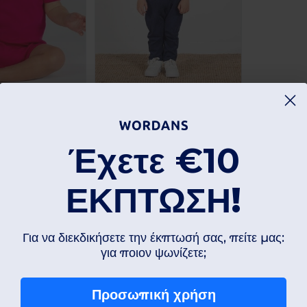
055
Larkwood LW651
Έχετε
€10
Eco-Friendly Organic Cotton Dungarees with Pockets
As low as:
12.40
ΕΚΠΤΩΣΗ!
0.20
19.60
Παραγγείλτε
Παραγγείλτε
€
€
Για να διεκδικήσετε την έκπτωσή σας, πείτε μας:
για ποιον ψωνίζετε;
Προσωπική χρήση