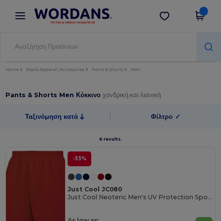
×
Εφαρμογή Wordans
Λήψη app
Καλύτερες τιμές στην εφαρμογή!
Home
Blank Apparel | Accessories
Pants & Shorts
Men
Pants & Shorts Men Κόκκινο
χονδρική και λιανική
Ταξινόμηση κατά
Φίλτρο
✓
6 results.
-33%
Just Cool JC080
Just Cool Neoteric Men's UV Protection Sports Shorts
As low as: