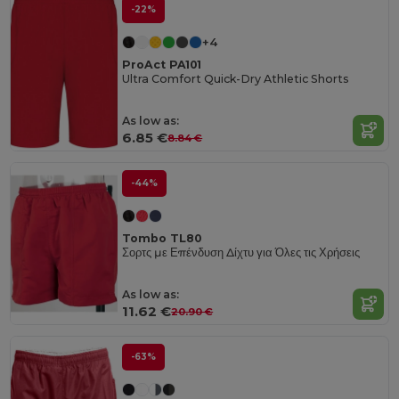
-22%
+4
ProAct PA101
Ultra Comfort Quick-Dry Athletic Shorts
As low as:
6.85 €
8.84 €
-44%
Tombo TL80
Σορτς με Επένδυση Δίχτυ για Όλες τις Χρήσεις
As low as:
11.62 €
20.90 €
-63%