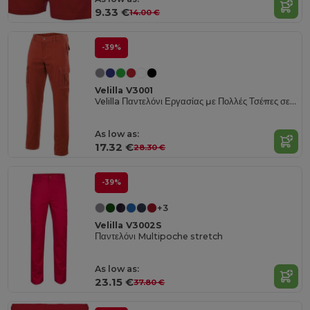
9.33 €
14.00 €
-39%
Velilla V3001
Velilla Παντελόνι Εργασίας με Πολλές Τσέπες σε Μεσονύχτιο Μπλε
As low as:
17.32 €
28.30 €
-39%
+3
Velilla V3002S
Παντελόνι Multipoche stretch
As low as:
23.15 €
37.80 €