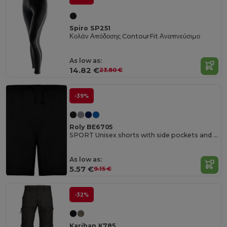
Spiro SP251
Κολάν Απόδοσης ContourFit Αναπνεύσιμο
As low as:
14.82 €
23.80 €
-39%
Roly BE6705
SPORT Unisex shorts with side pockets and elastic waist with adjustable drawcord
As low as:
5.57 €
9.15 €
-32%
Kariban K785