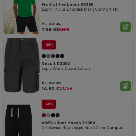
Fruit of the Loom SS955
Σορτς Φλις με Ελαστική Μέση Comfort Fit
As low as:
7.98 €
12.10 €
-45%
Result R309X
Σορτς Work-Guard Action
As low as:
14.90 €
27.10 €
-36%
AWDis Just Hoods JH080
Οικολογικά Βαμβακερά Βαριά Σορτς Campus