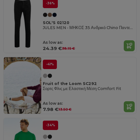
-36%
SOL'S 02120
JULES MEN - ΜΗΚΟΣ 35 Ανδρικό Chino Παντελόνι
As low as:
24.39 €
38.15 €
-41%
Fruit of the Loom SC292
Σορτς Φλις με Ελαστική Μέση Comfort Fit
As low as:
7.98 €
13.50 €
-34%