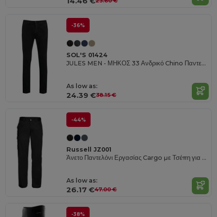
14.46 €
23.60 €
-36%
SOL'S 01424
JULES MEN - ΜΗΚΟΣ 33 Ανδρικό Chino Παντελόνι
As low as:
24.39 €
38.15 €
-44%
Russell JZ001
Άνετο Παντελόνι Εργασίας Cargo με Τσέπη για Smartphone
As low as:
26.17 €
47.00 €
-38%