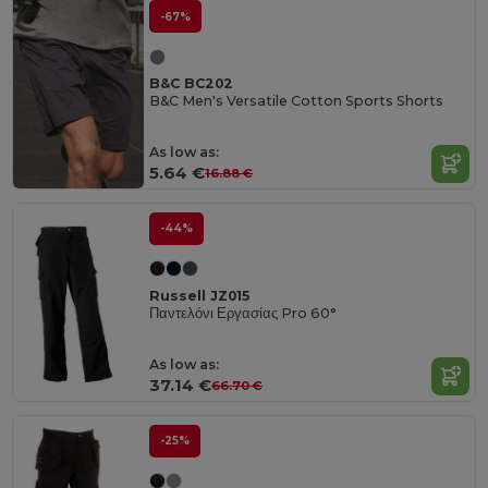
-67%
B&C BC202
B&C Men's Versatile Cotton Sports Shorts
As low as:
5.64 €
16.88 €
-44%
Russell JZ015
Παντελόνι Εργασίας Pro 60°
As low as:
37.14 €
66.70 €
-25%