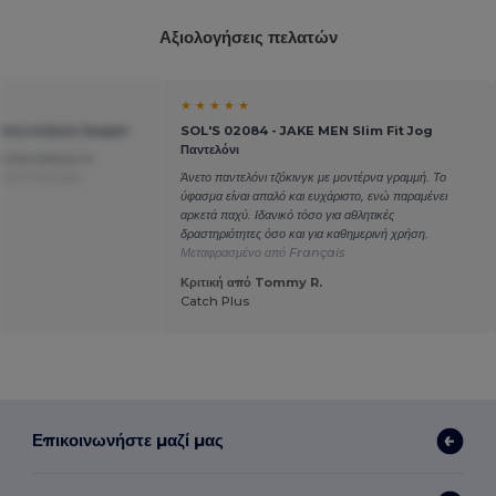
Αξιολογήσεις πελατών
★ ★ ★ ★ ★
Chino Ανδρών Jasper
SOL'S 02084 - JAKE MEN Slim Fit Jog
Παντελόνι
είναι τέλεια με το
 από Français
Άνετο παντελόνι τζόκινγκ με μοντέρνα γραμμή. Το
ύφασμα είναι απαλό και ευχάριστο, ενώ παραμένει
αρκετά παχύ. Ιδανικό τόσο για αθλητικές
δραστηριότητες όσο και για καθημερινή χρήση.
Μεταφρασμένο από Français
Κριτική από Tommy R.
Catch Plus
Επικοινωνήστε μαζί μας