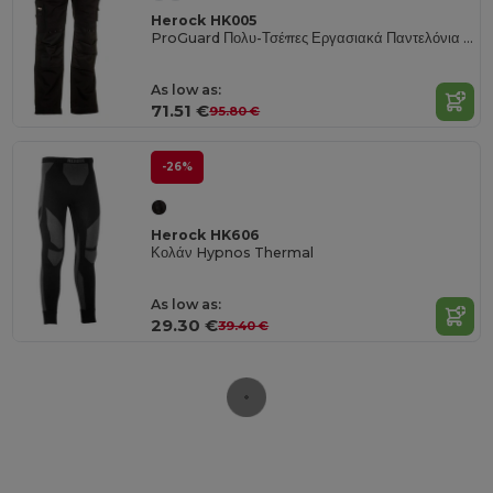
Herock HK005
ProGuard Πολυ-Τσέπες Εργασιακά Παντελόνια με Ενισχυμένα Γόνατα
As low as:
71.51 €
95.80 €
-26%
Herock HK606
Κολάν Hypnos Thermal
As low as:
29.30 €
39.40 €