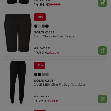
14.88 €
28.98 €
-28%
SOL'S 01659
Σορτς Chino Ανδρών Jasper
As low as:
17.77 €
24.60 €
-55%
SOL'S 02084
JAKE MEN Slim Fit Jog Παντελόνι
As low as:
11.22 €
25.21 €