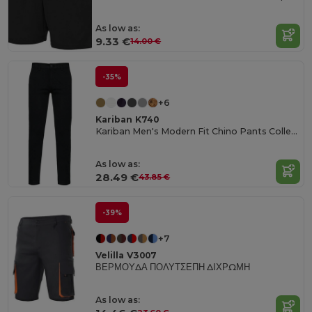
As low as:
9.33 €
14.00 €
-35%
+6
Kariban K740
Kariban Men's Modern Fit Chino Pants Collection
As low as:
28.49 €
43.85 €
-39%
+7
Velilla V3007
ΒΕΡΜΟΥΔΑ ΠΟΛΥΤΣΕΠΗ ΔΙΧΡΩΜΗ
As low as: