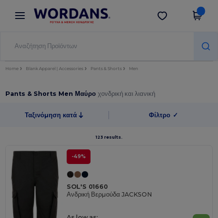
×
Εφαρμογή Wordans
Λήψη app
Καλύτερες τιμές στην εφαρμογή!
Home
Blank Apparel | Accessories
Pants & Shorts
Men
Pants & Shorts Men Μαύρο
χονδρική και λιανική
Ταξινόμηση κατά
Φίλτρο
✓
123 results.
-49%
SOL'S 01660
Ανδρική Βερμούδα JACKSON
As low as: