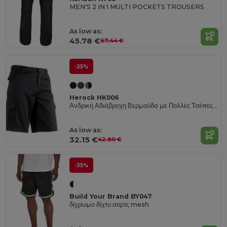
MEN'S 2 IN 1 MULTI POCKETS TROUSERS
As low as:
45.78 €
67.44 €
-25%
Herock HK006
Ανδρική Αδιάβροχη Βερμούδα με Πολλές Τσέπες Herock
As low as:
32.15 €
42.80 €
-35%
Build Your Brand BY047
δίχρωμο δίχτυ σορτς mesh