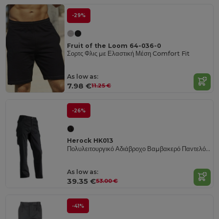
-29%
Fruit of the Loom 64-036-0
Σορτς Φλις με Ελαστική Μέση Comfort Fit
As low as:
7.98 €
11.25 €
-26%
Herock HK013
Πολυλειτουργικό Αδιάβροχο Βαμβακερό Παντελόνι Cargo
As low as:
39.35 €
53.00 €
-41%