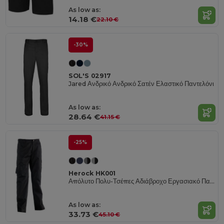
As low as:
14.18 €
22.10 €
-30%
SOL'S 02917
Jared Ανδρικό Ανδρικό Σατέν Ελαστικό Παντελόνι
As low as:
28.64 €
41.15 €
-25%
Herock HK001
Απόλυτο Πολυ-Τσέπες Αδιάβροχο Εργασιακό Παντελόνι
As low as:
33.73 €
45.10 €