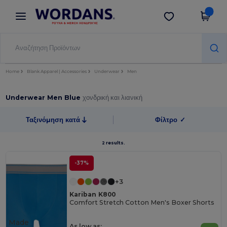
×
Εφαρμογή Wordans
Λήψη app
Καλύτερες τιμές στην εφαρμογή!
Home
Blank Apparel | Accessories
Underwear
Men
Underwear Men Blue
χονδρική και λιανική
Ταξινόμηση κατά
Φίλτρο
✓
2 results.
-37%
+3
Kariban K800
Comfort Stretch Cotton Men's Boxer Shorts
Made
As low as: