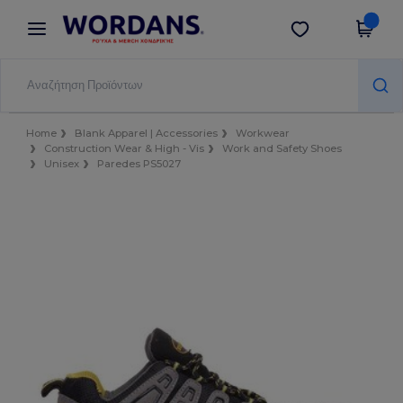
×
Εφαρμογή Wordans
Λήψη app
Καλύτερες τιμές στην εφαρμογή!
Home
Blank Apparel | Accessories
Workwear
Construction Wear & High - Vis
Work and Safety Shoes
Unisex
Paredes PS5027