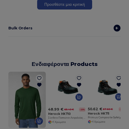
Προσθέστε μια κριτική
Bulk Orders
Ενδιαφέροντα Products
50.62 €
48.99 €
67.60 €
-25%
65.40 €
-25%
Herock HK711
Herock HK710
Primus Composite Safety Ankle Boot με PU Overcap
Σύνθετο Παπούτσι Ασφαλείας Χαμηλό με PU Overcap
+1 Χρώματα
+1 Χρώματα