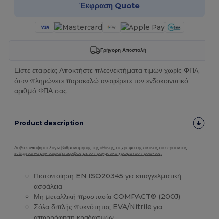
Έκφραση Quote
Γρήγορη Αποστολή
Είστε εταιρεία; Αποκτήστε πλεονεκτήματα τιμών χωρίς ΦΠΑ,
όταν πληρώνετε παρακαλώ αναφέρετε τον ενδοκοινοτικό
αριθμό ΦΠΑ σας.
Product description
Λάβετε υπόψη ότι λόγω βαθμονόμησης της οθόνης, το χρώμα της εικόνας του προϊόντος
ενδέχεται να μην ταιριάζει ακριβώς με το πραγματικό χρώμα του προϊόντος.
Πιστοποίηση EN ISO20345 για επαγγελματική
ασφάλεια
Μη μεταλλική προστασία COMPACT® (200J)
Σόλα διπλής πυκνότητας EVA/Nitrile για
απορρόφηση κραδασμών