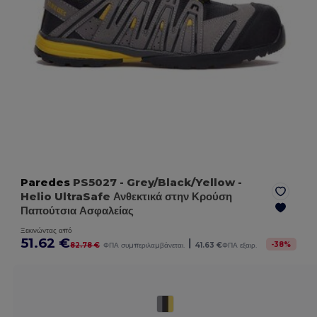
Paredes
PS5027
- Grey/Black/Yellow
-
Helio UltraSafe Ανθεκτικά στην Κρούση
Παπούτσια Ασφαλείας
Ξεκινώντας από
51.62 €
|
-
38
%
82.78 €
ΦΠΑ συμπεριλαμβάνεται.
41.63 €
ΦΠΑ εξαιρ.