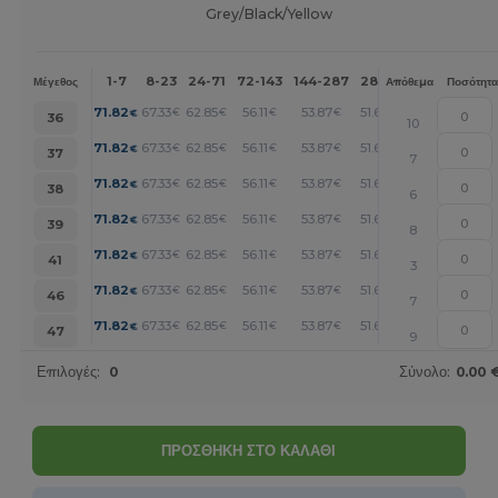
Grey/Black/Yellow
1-7
8-23
24-71
72-143
144-287
288 +
Περισσότερα
Μέγεθος
Απόθεμα
Ποσότητα
+
71.82
67.33
62.85
56.11
53.87
51.62
€
€
€
€
€
€
36
10
+
71.82
67.33
62.85
56.11
53.87
51.62
€
€
€
€
€
€
37
7
+
71.82
67.33
62.85
56.11
53.87
51.62
€
€
€
€
€
€
38
6
+
71.82
67.33
62.85
56.11
53.87
51.62
€
€
€
€
€
€
39
8
+
71.82
67.33
62.85
56.11
53.87
51.62
€
€
€
€
€
€
41
3
+
71.82
67.33
62.85
56.11
53.87
51.62
€
€
€
€
€
€
46
7
+
71.82
67.33
62.85
56.11
53.87
51.62
€
€
€
€
€
€
47
9
Επιλογές:
0
Σύνολο:
0.00 
ΠΡΟΣΘΗΚΗ ΣΤΟ ΚΑΛΑΘΙ