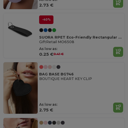
2.73 €
-40%
SUORA RPET Eco-Friendly Rectangular RPET Felt Keyring
GiftRetail MO6508
As low as:
0.25 €
0.41 €
BAG BASE BG746
BOUTIQUE HEART KEY CLIP
As low as:
2.75 €