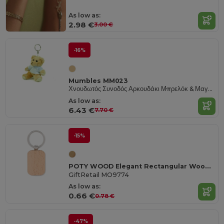
As low as:
2.98 €
3.00 €
-16%
Mumbles MM023
Χνουδωτός Συνοδός Αρκουδάκι Μπρελόκ & Μαγνήτης
As low as:
6.43 €
7.70 €
-15%
POTY WOOD Elegant Rectangular Wooden Key Ring Accessory
GiftRetail MO9774
As low as:
0.66 €
0.78 €
-47%