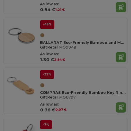
As low as:
0.94 €
1.21 €
-49%
BALLARAT Eco-Friendly Bamboo and Metal Round Key Ring
GiftRetail MO9948
As low as:
1.30 €
2.54 €
-22%
COMPRAS Eco-Friendly Bamboo Key Ring with Euro Token
GiftRetail MO6797
As low as:
0.76 €
0.97 €
-7%