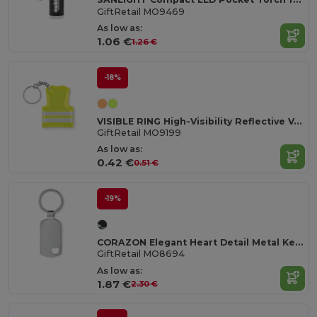
GiftRetail MO9469
As low as:
1.06 €
1.26 €
-18%
VISIBLE RING High-Visibility Reflective Vest Keychain Accessory
GiftRetail MO9199
As low as:
0.42 €
0.51 €
-19%
CORAZON Elegant Heart Detail Metal Key Ring Gift Box
GiftRetail MO8694
As low as:
1.87 €
2.30 €