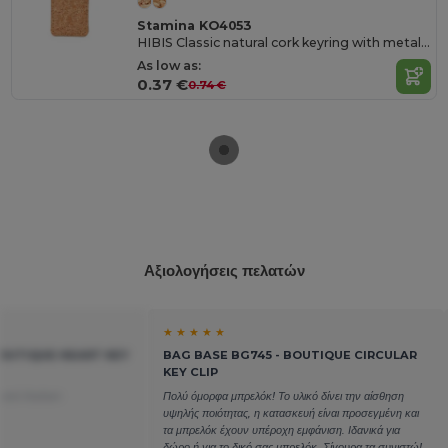
Stamina KO4053
HIBIS Classic natural cork keyring with metal ring
As low as:
0.37 €
0.74 €
Αξιολογήσεις πελατών
★ ★ ★ ★ ★
BOUTIQUE HEART KEY
BAG BASE BG745 - BOUTIQUE CIRCULAR
KEY CLIP
από Italian
Πολύ όμορφα μπρελόκ! Το υλικό δίνει την αίσθηση
υψηλής ποιότητας, η κατασκευή είναι προσεγμένη και
τα μπρελόκ έχουν υπέροχη εμφάνιση. Ιδανικά για
δώρο ή για το δικό σας μπρελόκ. Σίγουρα τα συνιστώ!