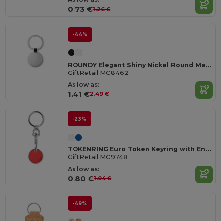
0.73 €
1.26 €
-44%
ROUNDY Elegant Shiny Nickel Round Metal Key Ring
GiftRetail MO8462
As low as:
1.41 €
2.49 €
-23%
TOKENRING Euro Token Keyring with Enamel Coating
GiftRetail MO9748
As low as:
0.80 €
1.04 €
-49%