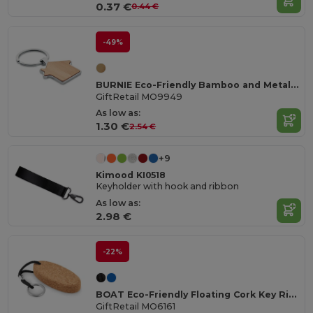
0.37 €
0.44 €
-49%
BURNIE Eco-Friendly Bamboo and Metal House Key Ring
GiftRetail MO9949
As low as:
1.30 €
2.54 €
+9
Kimood KI0518
Keyholder with hook and ribbon
As low as:
2.98 €
-22%
BOAT Eco-Friendly Floating Cork Key Ring with Rope
GiftRetail MO6161