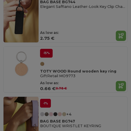
BAG BASE BG744
Elegant Saffiano Leather-Look Key Clip Charm
As low as:
2.75 €
-15%
TOTY WOOD Round wooden key ring
GiftRetail MO9773
As low as:
0.66 €
0.78 €
-1%
+4
BAG BASE BG747
BOUTIQUE WRISTLET KEYRING