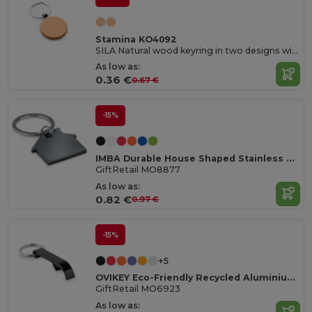
Stamina KO4092
SILA Natural wood keyring in two designs with metal ring
As low as:
0.36 €
0.67 €
-15%
IMBA Durable House Shaped Stainless Steel Key Ring
GiftRetail MO8877
As low as:
0.82 €
0.97 €
-15%
+5
OVIKEY Eco-Friendly Recycled Aluminium Key Ring Opener
GiftRetail MO6923
As low as: