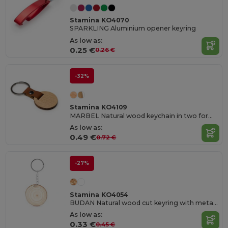
Stamina KO4070
SPARKLING Aluminium opener keyring
As low as:
0.25 €
0.26 €
-32%
Stamina KO4109
MARBEL Natural wood keychain in two formats
As low as:
0.49 €
0.72 €
-27%
Stamina KO4054
BUDAN Natural wood cut keyring with metal ring
As low as:
0.33 €
0.45 €