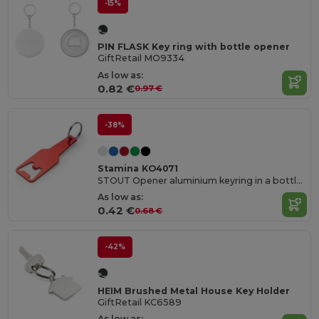
-15%
PIN FLASK Key ring with bottle opener
GiftRetail MO9334
As low as:
0.82 €
0.97 €
-38%
Stamina KO4071
STOUT Opener aluminium keyring in a bottle design
As low as:
0.42 €
0.68 €
-42%
HEIM Brushed Metal House Key Holder
GiftRetail KC6589
As low as: