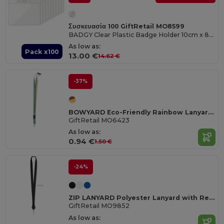
Συσκευασία 100 GiftRetail MO8599
BADGY Clear Plastic Badge Holder 10cm x 8cm for ID Cards
As low as:
Pack x100
13.00 €
14.62 €
-37%
BOWYARD Eco-Friendly Rainbow Lanyard with Safety Features
GiftRetail MO6423
As low as:
0.94 €
1.50 €
-24%
ZIP LANYARD Polyester Lanyard with Retractable Badge Holder
GiftRetail MO9852
As low as: