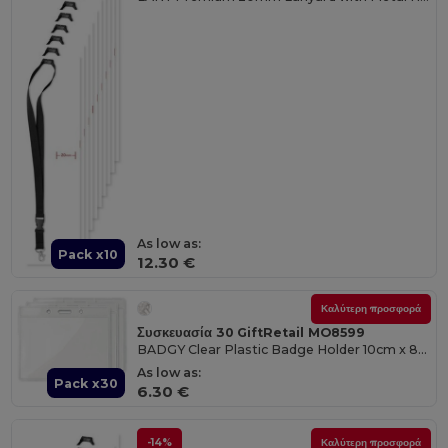
As low as:
Pack x10
12.30 €
Καλύτερη προσφορά
Συσκευασία 30 GiftRetail MO8599
BADGY Clear Plastic Badge Holder 10cm x 8cm for ID Cards
As low as:
Pack x30
6.30 €
-14%
Καλύτερη προσφορά