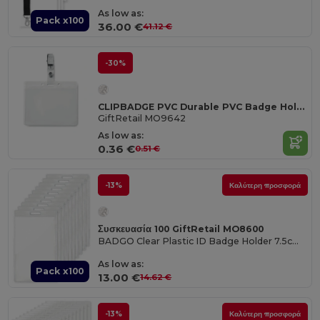
As low as:
Pack x100
36.00 €
41.12 €
-30%
CLIPBADGE PVC Durable PVC Badge Holder with Metal Clip
GiftRetail MO9642
As low as:
0.36 €
0.51 €
-13%
Καλύτερη προσφορά
Συσκευασία 100 GiftRetail MO8600
BADGO Clear Plastic ID Badge Holder 7.5cm x 12.5cm
As low as:
Pack x100
13.00 €
14.62 €
-13%
Καλύτερη προσφορά