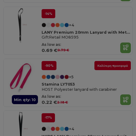
-14%
+4
LANY Premium 20mm Lanyard with Metal Hook and Safety Features
GiftRetail MO8595
As low as:
0.69 €
0.79 €
-90%
Καλύτερη προσφορά
+5
Stamina LY7053
HOST Polyester lanyard with carabiner
As low as:
Min qty: 10
0.22 €
2.18 €
-17%
+4