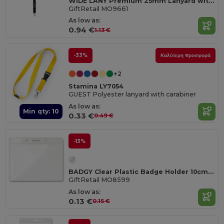
WIDE LANY Premium 25mm Lanyard with Metal Hook and Safety Breakaway
GiftRetail MO9661
As low as:
0.94 €
1.13 €
-33%
Καλύτερη προσφορά
+2
Stamina LY7054
GUEST Polyester lanyard with carabiner
As low as:
Min qty: 10
0.33 €
0.49 €
-13%
BADGY Clear Plastic Badge Holder 10cm x 8cm for ID Cards
GiftRetail MO8599
As low as:
0.13 €
0.15 €