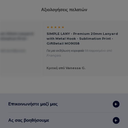
Αξιολογήσεις πελατών
★ ★ ★ ★ ★
ium 20mm Lanyard
SIMPLE LANY - Premium 20mm Lanyard
limation Print -
with Metal Hook - Sublimation Print -
GiftRetail MO9058
ρετικά για εξάχνωση
Για μια εκδήλωση κορυφαία
Μεταφρασμένο από
h
Français
Κριτική από Vanessa G.
Επικοινωνήστε μαζί μας
Ας σας βοηθήσουμε