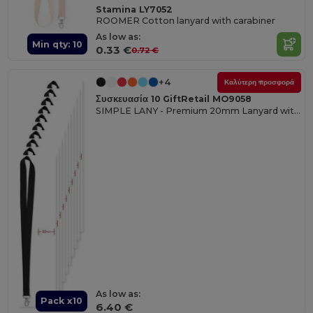
Stamina LY7052
ROOMER Cotton lanyard with carabiner
As low as:
Min qty: 10
0.33 €
0.72 €
+4
Καλύτερη προσφορά
Συσκευασία 10 GiftRetail MO9058
SIMPLE LANY - Premium 20mm Lanyard with Metal Hook - Sublimation Print
As low as:
Pack x10
6.40 €