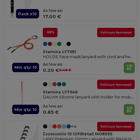
As low as:
Pack x10
17.00 €
-58%
Καλύτερη προσφορά
Stamina LY7051
HOLDE Face mask lanyard with cord and head adjustment accessory
As low as:
Min qty: 10
0.20 €
0.48 €
Καλύτερη προσφορά
Stamina LY7046
DALVIK Silicone lanyard with holder for mobiles or cards
As low as:
Min qty: 10
0.85 €
+4
Καλύτερη προσφορά
Συσκευασία 10 GiftRetail MO8595
LANY Premium 20mm Lanyard with Metal Hook and Safety Features