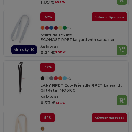
1.09 €
1.43 €
-47%
Καλύτερη προσφορά
+2
Stamina LY7055
ECOHOST RPET lanyard with carabiner
As low as:
Min qty: 10
0.31 €
0.58 €
-37%
+5
LANY RPET Eco-Friendly RPET Lanyard with Safety Breakaway
GiftRetail MO6100
As low as:
0.73 €
1.16 €
-54%
Καλύτερη προσφορά