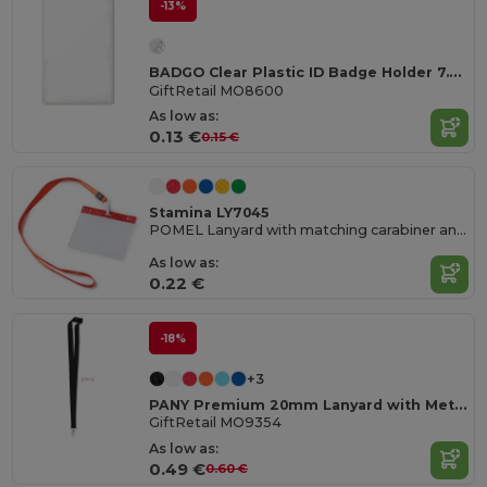
-13%
BADGO Clear Plastic ID Badge Holder 7.5cm x 12.5cm
GiftRetail MO8600
As low as:
0.13 €
0.15 €
Stamina LY7045
POMEL Lanyard with matching carabiner and PVC badge holder
As low as:
0.22 €
-18%
+3
PANY Premium 20mm Lanyard with Metal Hook & Safety Breakaway
GiftRetail MO9354
As low as:
0.49 €
0.60 €