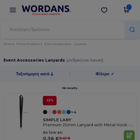
×
Εφαρμογή Wordans
Λήψη app
Καλύτερες τιμές στην εφαρμογή!
Home
Promo Products
Event Accessories
Lanyards
Event Accessories Lanyards
χονδρική και λιανική
Ταξινόμηση κατά
Φίλτρο
✓
36 results.
-13%
+4
SIMPLE LANY
Premium 20mm Lanyard with Metal Hook - Sublimation Print - GiftRetail MO9058
As low as:
0.36 €
0.41 €