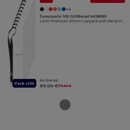
+4
Συσκευασία 100 GiftRetail MO8595
LANY Premium 20mm Lanyard with Metal Hook and Safety Features
As low as:
Pack x100
69.00 €
79.50 €