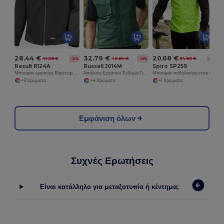
28.44 €
32.79 €
20.68 €
41.09 €
40.84 €
34.90 €
-31%
-20%
-41%
Result R124A
Russell J014M
Spiro SP259
Μπουφάν εργασίας Ripstop softshell
Απόλυτο Εργατικό Ένδυμα Γιλέκο Εργαλείων με Επίστρωση Teflon
Μπουφάν ποδηλασίας crosslite Gilet
+3 Χρώματα
+4 Χρώματα
+1 Χρώματα
Εμφάνιση όλων
Συχνές Ερωτήσεις
Είναι κατάλληλο για μεταξοτυπία ή κέντημα;