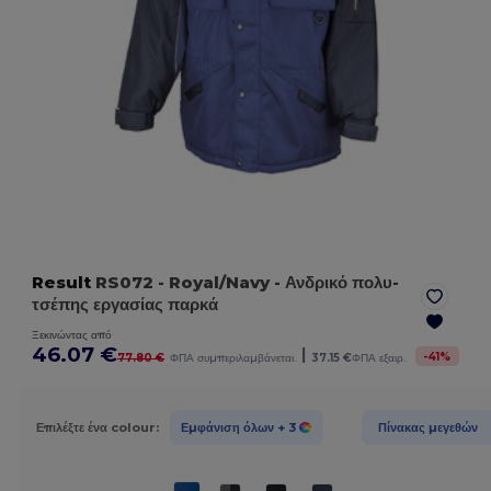
Result
RS072
- Royal/Navy
- Ανδρικό πολυ-
τσέπης εργασίας παρκά
Ξεκινώντας από
46.07 €
|
-
41
%
77.80 €
ΦΠΑ συμπεριλαμβάνεται.
37.15 €
ΦΠΑ εξαιρ.
Επιλέξτε ένα colour:
Εμφάνιση όλων
+ 3
Πίνακας μεγεθών