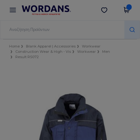
×
Εφαρμογή Wordans
Λήψη app
Καλύτερες τιμές στην εφαρμογή!
Home
Blank Apparel | Accessories
Workwear
Construction Wear & High - Vis
Workwear
Men
Result RS072