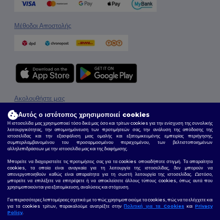
Μέθοδοι Αποστολής
Ακολουθήστε μας
Αυτός ο ιστότοπος χρησιμοποιεί cookies
Η ιστοσελίδα μας χρησιμοποιεί τόσο δικά μας όσο και τρίτων cookies για την ενίσχυση της συνολικής
λειτουργικότητας, την απομνημόνευση των προτιμήσεών σας, την ανάλυση της απόδοσης της
2026. Όλα τα Δικαιώματα Διατηρούνται
ιστοσελίδας και την εξασφάλιση μιας ομαλής και εξατομικευμένης εμπειρίας περιήγησης,
συμπεριλαμβανομένου του προσαρμοσμένου περιεχομένου, των βελτιστοποιημένων
Όροι & Προϋποθέσεις
|
Πολιτική Απορρήτου
|
Πολιτική για τα Cookies
|
Site Map
αλληλεπιδράσεων με την ιστοσελίδα μας και της διαφήμισης.
Μπορείτε να διαχειριστείτε τις προτιμήσεις σας για τα cookies οποιαδήποτε στιγμή. Τα απαραίτητα
cookies, τα οποία είναι αναγκαία για τη λειτουργία της ιστοσελίδας, δεν μπορούν να
απενεργοποιηθούν καθώς είναι απαραίτητα για τη σωστή λειτουργία της ιστοσελίδας. Ωστόσο,
μπορείτε να επιλέξετε να επιτρέψετε ή να αποκλείσετε άλλους τύπους cookies, όπως αυτά που
χρησιμοποιούνται για εξατομίκευση, αναλύσεις και στόχευση.
Για περισσότερες λεπτομέρειες σχετικά με το πώς χρησιμοποιούμε τα cookies, πώς να τα ελέγχετε και
για τα cookies τρίτων, παρακαλούμε ανατρέξτε στην
Πολιτική για τα Cookies
και
Privacy
Policy
.