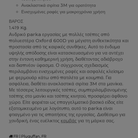
Ανακλαστικά σιρίτια 3M για ορατότητα
Ενισχυμένες ραφές για μακροχρόνια χρήση
ΒΑΡΟΣ
1.419 Kg.
Ανδρικό parka εργασίας με πολλές τσέπες από
πολυεστέρα Oxford 600D για μέγιστη ανθεκτικότητα και
προστασία από τις καιρικές συνθήκες. Αυτό το ένδυμα
υψηλής απόδοσης είναι κατασκευασμένο για να αντέχει
στην έντονη καθημερινή χρήση, διαθέτοντας αδιάβροχο
και διαπνέον ύφασμα. Ο σύγχρονος σχεδιασμός
περιλαμβάνει ενισχυμένες ραφές και ασφαλές κλείσιμο
με φερμουάρ κάτω από πατιλέτα με κουμπιά. Για
ασφάλεια, διαθέτει ανακλαστικά σιρίτια 3M στα μανίκια.
Με τέσσερις λειτουργικές τσέπες, συμπεριλαμβανομένης
τσέπης στο μανίκι και τσέπης κινητού, προσφέρει άφθονο
χώρο. Είτε φοριέται ως επαγγελματικό βασικό είδος είτε
εξατομικευμένο με λογότυπο, αυτό το parka είναι
φτιαγμένο για τις απαιτήσεις της εργασίας. Διαθέσιμο για
χονδρική, ένας ευέλικτος
καμβάς
για τη μάρκα σας.
FR | Pluguffan, FR