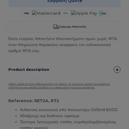
Έκφραση Quote
Γρήγορη Αποστολή
Είστε εταιρεία; Αποκτήστε πλεονεκτήματα τιμών χωρίς ΦΠΑ,
όταν πληρώνετε παρακαλώ αναφέρετε τον ενδοκοινοτικό
αριθμό ΦΠΑ σας.
Product description
Λάβετε υπόψη ότι λόγω βαθμονόμησης της οθόνης, το χρώμα της εικόνας του προϊόντος
ενδέχεται να μην ταιριάζει ακριβώς με το πραγματικό χρώμα του προϊόντος.
Reference: RE72A, R72
Ανθεκτική κατασκευή από πολυεστέρα Oxford 600D
Αδιάβροχο και διαπνέον ύφασμα
Τέσσερις λειτουργικές τσέπες συμπεριλαμβανομένης
τσέπης κινητού