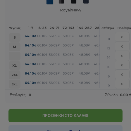
Royal/Navy
1-7
8-23
24-71
72-143
144-287
288 +
Περισσότερα
Μέγεθος
Απόθεμα
Ποσότητα
+
64.10
60.10
56.09
50.08
48.08
46.07
€
€
€
€
€
€
S
11
+
64.10
60.10
56.09
50.08
48.08
46.07
€
€
€
€
€
€
M
12
+
64.10
60.10
56.09
50.08
48.08
46.07
€
€
€
€
€
€
L
14
+
64.10
60.10
56.09
50.08
48.08
46.07
€
€
€
€
€
€
XL
10
+
64.10
60.10
56.09
50.08
48.08
46.07
€
€
€
€
€
€
2XL
6
+
64.10
60.10
56.09
50.08
48.08
46.07
€
€
€
€
€
€
3XL
9
Επιλογές:
0
Σύνολο:
0.00 
ΠΡΟΣΘΗΚΗ ΣΤΟ ΚΑΛΑΘΙ