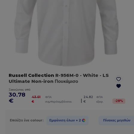
Russell Collection
R-956M-0
- White
- LS
Ultimate Non-iron Πουκάμισο
Ξεκινώντας από
30.78
43.01
ΦΠΑ
24.82
ΦΠΑ
€
|
-
28
%
€
συμπεριλαμβάνεται.
€
εξαιρ.
Επιλέξτε ένα colour:
Εμφάνιση όλων
+ 2
Πίνακας μεγεθών