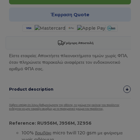
Έκφραση Quote
Γρήγορη Αποστολή
Είστε εταιρεία; Αποκτήστε πλεονεκτήματα τιμών χωρίς ΦΠΑ,
όταν πληρώνετε παρακαλώ αναφέρετε τον ενδοκοινοτικό
αριθμό ΦΠΑ σας.
Product description
Λάβετε υπόψη ότι λόγω βαθμονόμησης της οθόνης, το χρώμα της εικόνας του προϊόντος
ενδέχεται να μην ταιριάζει ακριβώς με το πραγματικό χρώμα του προϊόντος.
Reference: RU956M, J956M, JZ956
100%
βαμβάκι
micro twill 120 gsm με φινίρισμα
χωρίς σιδέρωμα