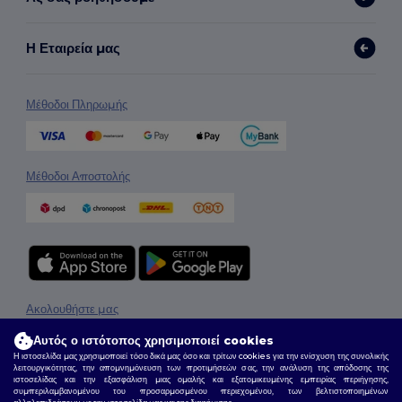
Η Εταιρεία μας
Μέθοδοι Πληρωμής
Μέθοδοι Αποστολής
Ακολουθήστε μας
Αυτός ο ιστότοπος χρησιμοποιεί cookies
Η ιστοσελίδα μας χρησιμοποιεί τόσο δικά μας όσο και τρίτων cookies για την ενίσχυση της συνολικής
λειτουργικότητας, την απομνημόνευση των προτιμήσεών σας, την ανάλυση της απόδοσης της
2026. Όλα τα Δικαιώματα Διατηρούνται
ιστοσελίδας και την εξασφάλιση μιας ομαλής και εξατομικευμένης εμπειρίας περιήγησης,
συμπεριλαμβανομένου του προσαρμοσμένου περιεχομένου, των βελτιστοποιημένων
Όροι & Προϋποθέσεις
|
Πολιτική Απορρήτου
|
Πολιτική για τα Cookies
|
Site Map