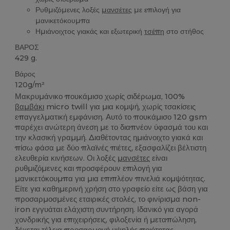
Ρυθμιζόμενες λοξές
μανσέτες
με επιλογή για
μανικετόκουμπα
Ημιάνοιχτος γιακάς και εξωτερική
τσέπη
στο στήθος
ΒΑΡΟΣ
429 g.
Βάρος
120g/m²
Μακρυμάνικο πουκάμισο χωρίς σιδέρωμα, 100%
βαμβάκι
micro twill για μια κομψή, χωρίς τσακίσεις
επαγγελματική εμφάνιση. Αυτό το πουκάμισο 120 gsm
παρέχει ανώτερη άνεση με το διαπνέον ύφασμά του και
την κλασική γραμμή. Διαθέτοντας ημιάνοιχτο γιακά και
πίσω φάσα με δύο πλαϊνές πιέτες, εξασφαλίζει βέλτιστη
ελευθερία κινήσεων. Οι λοξές
μανσέτες
είναι
ρυθμιζόμενες και προσφέρουν επιλογή για
μανικετόκουμπα για μια επιπλέον πινελιά κομψότητας.
Είτε για καθημερινή χρήση στο γραφείο είτε ως βάση για
προσαρμοσμένες εταιρικές στολές, το φινίρισμα non-
iron εγγυάται ελάχιστη συντήρηση. Ιδανικό για αγορά
χονδρικής για επιχειρήσεις, φιλοξενία ή μεταπώληση,
δέχεται τέλεια προσαρμογή υψηλής ποιότητας.