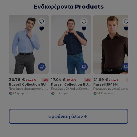
Ενδιαφέροντα Products
30.78 €
17.04 €
21.69 €
54.25 €
30.05 €
34.12 €
-43%
-43%
-36%
Russell Collection RU956M
Russell Collection RU933M
Russell J946M
Πουκάμισο Μακρυμάνικο Ultimate Non-Iron
Πουκάμισο Oxford με Κοντά Μανίκια και Εύκολη Φροντίδα
Πουκάμισο με μακριά μανίκια και εύκολη φροντίδα, εφαρμοστό
+3 Χρώματα
+5 Χρώματα
+4 Χρώματα
Εμφάνιση όλων