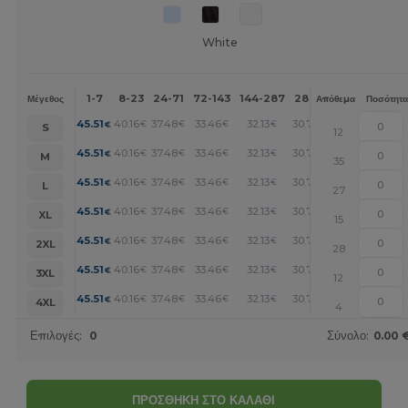
White
1-7
8-23
24-71
72-143
144-287
288 +
Περισσότερα
Μέγεθος
Απόθεμα
Ποσότητα
+
45.51
40.16
37.48
33.46
32.13
30.78
€
€
€
€
€
€
S
12
+
45.51
40.16
37.48
33.46
32.13
30.78
€
€
€
€
€
€
M
35
+
45.51
40.16
37.48
33.46
32.13
30.78
€
€
€
€
€
€
L
27
+
45.51
40.16
37.48
33.46
32.13
30.78
€
€
€
€
€
€
XL
15
+
45.51
40.16
37.48
33.46
32.13
30.78
€
€
€
€
€
€
2XL
28
+
45.51
40.16
37.48
33.46
32.13
30.78
€
€
€
€
€
€
3XL
12
+
45.51
40.16
37.48
33.46
32.13
30.78
€
€
€
€
€
€
4XL
4
Επιλογές:
0
Σύνολο:
0.00 
ΠΡΟΣΘΗΚΗ ΣΤΟ ΚΑΛΑΘΙ