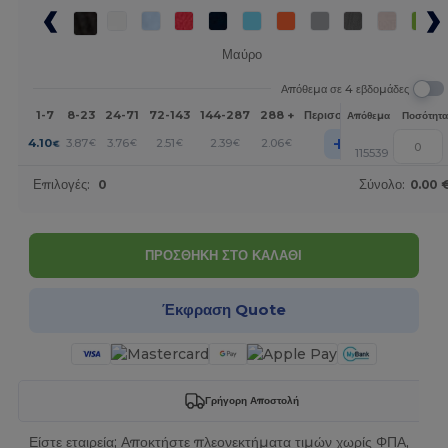
Μαύρο
Απόθεμα σε 4 εβδομάδες
1-7
8-23
24-71
72-143
144-287
288 +
Περισσότερα
Απόθεμα
Ποσότητα
+
4.10
3.87
3.76
2.51
2.39
2.06
€
€
€
€
€
€
115539
Επιλογές:
0
Σύνολο:
0.00 
ΠΡΟΣΘΗΚΗ ΣΤΟ ΚΑΛΑΘΙ
Έκφραση Quote
Γρήγορη Αποστολή
Είστε εταιρεία; Αποκτήστε πλεονεκτήματα τιμών χωρίς ΦΠΑ,