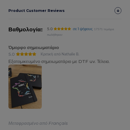
Product Customer Reviews
Βαθμολογία:
5.0
σε 1 ψήφους
17571 τεμάχια
πωλήθηκαν
Όμορφο σημειωματάριο
5.0
Κριτική από Nathalie B.
Εξατομικευμένο σημειωματάριο με DTF uv. Τέλεια.
Μεταφρασμένο από Français