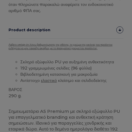
όταν πληρώνετε παρακαλώ αναφέρετε τον ενδοκοινοτικό
αριθμό ΦΠΑ σας.
Product description
Λάβετε υπόψη ότι λόγω βαθμονόμησης της οθόνης, το χρώμα της εικόνας του προϊόντος
ενδέχεται να μην ταιριάζει ακριβώς με το πραγματικό χρώμα του προϊόντος.
Σκληρό εξώφυλλο PU για αυξημένη ανθεκτικότητα
192 γραμμωμένες σελίδες (96 φύλλα)
Βιβλιοδετημένη κατασκευή για μακροζωία
Αντίστοιχο
ελαστικό
κλείσιμο και σελιδοδείκτης
ΒΑΡΟΣ
290 g.
Υψηλό Απόθεμα
Custom
Σημειωματάριο A5 Premium με σκληρό εξώφυλλο PU
για επαγγελματικό branding και ανθεκτική κράτηση
σημειώσεων. Ιδανικό για παραγγελίες χονδρικής και
εταιρικά δώρα. Αυτό το δεμένο ημερολόγιο διαθέτει 192