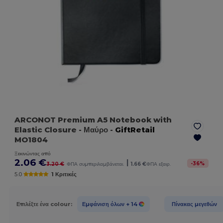
ARCONOT Premium A5 Notebook with
Elastic Closure
- Μαύρο
-
GiftRetail
MO1804
Ξεκινώντας από
2.06 €
|
-
36
%
3.20 €
ΦΠΑ συμπεριλαμβάνεται.
1.66 €
ΦΠΑ εξαιρ.
5.0
1 Κριτικές
Επιλέξτε ένα colour:
Εμφάνιση όλων
+ 14
Πίνακας μεγεθών