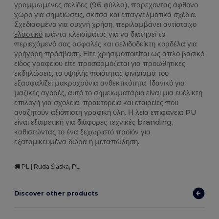
γραμμωμένες σελίδες (96 φύλλα), παρέχοντας άφθονο
χώρο για σημειώσεις, σκίτσα και επαγγελματικά σχέδια.
Σχεδιασμένο για συχνή χρήση, περιλαμβάνει αντίστοιχο
ελαστικό
ιμάντα κλεισίματος για να διατηρεί το
περιεχόμενό σας ασφαλές και σελιδοδείκτη κορδέλα για
γρήγορη πρόσβαση. Είτε χρησιμοποιείται ως απλό βασικό
είδος γραφείου είτε προσαρμόζεται για προωθητικές
εκδηλώσεις, το υψηλής ποιότητας φινίρισμά του
εξασφαλίζει μακροχρόνια ανθεκτικότητα. Ιδανικό για
μαζικές αγορές, αυτό το σημειωματάριο είναι μια ευέλικτη
επιλογή για σχολεία, πρακτορεία και εταιρείες που
αναζητούν αξιόπιστη γραφική ύλη. Η λεία επιφάνεια PU
είναι εξαιρετική για διάφορες τεχνικές branding,
καθιστώντας το ένα ξεχωριστό προϊόν για
εξατομικευμένα δώρα ή μεταπώληση.
PL | Ruda Śląska, PL
Discover other products