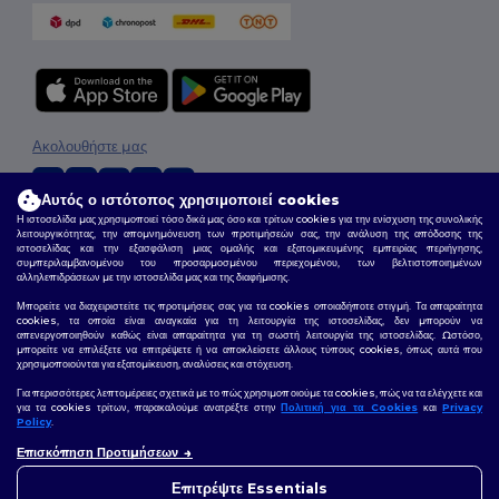
Ακολουθήστε μας
Αυτός ο ιστότοπος χρησιμοποιεί cookies
Η ιστοσελίδα μας χρησιμοποιεί τόσο δικά μας όσο και τρίτων cookies για την ενίσχυση της συνολικής
2026. Όλα τα Δικαιώματα Διατηρούνται
λειτουργικότητας, την απομνημόνευση των προτιμήσεών σας, την ανάλυση της απόδοσης της
ιστοσελίδας και την εξασφάλιση μιας ομαλής και εξατομικευμένης εμπειρίας περιήγησης,
Όροι & Προϋποθέσεις
|
Πολιτική Απορρήτου
|
Πολιτική για τα Cookies
|
Site Map
συμπεριλαμβανομένου του προσαρμοσμένου περιεχομένου, των βελτιστοποιημένων
αλληλεπιδράσεων με την ιστοσελίδα μας και της διαφήμισης.
Μπορείτε να διαχειριστείτε τις προτιμήσεις σας για τα cookies οποιαδήποτε στιγμή. Τα απαραίτητα
cookies, τα οποία είναι αναγκαία για τη λειτουργία της ιστοσελίδας, δεν μπορούν να
απενεργοποιηθούν καθώς είναι απαραίτητα για τη σωστή λειτουργία της ιστοσελίδας. Ωστόσο,
μπορείτε να επιλέξετε να επιτρέψετε ή να αποκλείσετε άλλους τύπους cookies, όπως αυτά που
χρησιμοποιούνται για εξατομίκευση, αναλύσεις και στόχευση.
Για περισσότερες λεπτομέρειες σχετικά με το πώς χρησιμοποιούμε τα cookies, πώς να τα ελέγχετε και
για τα cookies τρίτων, παρακαλούμε ανατρέξτε στην
Πολιτική για τα Cookies
και
Privacy
Policy
.
Επισκόπηση Προτιμήσεων
👋
Γεια σας
Εάν έχετε ερωτήσεις ή απορίες,
Επιτρέψτε Essentials
μπορείτε να επικοινωνήσετε μαζί