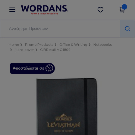
×
Εφαρμογή Wordans
Λήψη app
Καλύτερες τιμές στην εφαρμογή!
Home
Promo Products
Office & Writing
Notebooks
Hard cover
GiftRetail MO1804
Αποστέλλεται σε