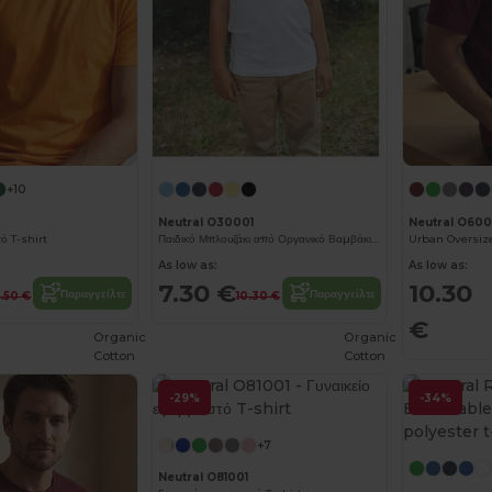
+10
Neutral O30001
Neutral O600
ό T-shirt
Παιδικό Μπλουζάκι από Οργανικό Βαμβάκι με Μοντέρνο Σχέδιο
As low as:
As low as:
7.30 €
10.30
Παραγγείλτε
Παραγγείλτε
3.50 €
10.30 €
€
Organic
Organic
Cotton
Cotton
-29%
-34%
+7
Neutral O81001