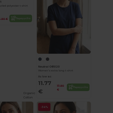
1
cled polyester t-shirt
Παραγγείλτε
3.90 €
Neutral O81020
Women's extra long t-shirt
As low as:
11.77
17.90
Παραγγείλτε
€
€
Organic
Cotton
-34%