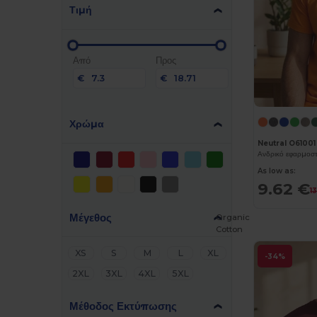
Τιμή
Από
Προς
€
€
Χρώμα
Neutral O61001
Ανδρικό εφαρμοστ
As low as:
9.62 €
1
Μέγεθος
Organic
Cotton
XS
S
M
L
XL
-34%
2XL
3XL
4XL
5XL
Μέθοδος Εκτύπωσης