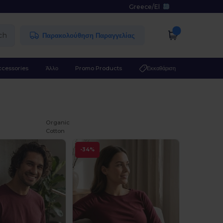
Greece
/
El
ch
Παρακολούθηση Παραγγελίας
ccessories
Άλλο
Promo Products
Εκκαθάριση
Organic
Cotton
-34%