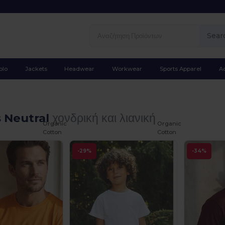
Sear
olo
Jackets
Headwear
Workwear
Sports Apparel
A
s Neutral
χονδρική και λιανική
Organic
Organic
Cotton
Cotton
-29%
-34%