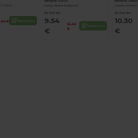
5
Neutral O11130
Neutral O810
 T-shirt
Long sleeve bodysuit
Loose women's
As low as:
As low as:
9.54
10.30
Παραγγείλτε
4.30 €
13.40
Παραγγείλτε
€
€
€