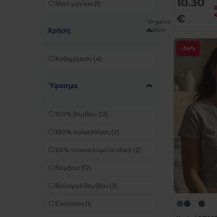
10.30
Μισά μανίκια
(1)
1
JHK
(35)
€
Organic
Just Cool
(12)
Χρήση
Cotton
Just T's
(3)
-34%
Καθημερινός
(4)
Kariban
(92)
Kariban Premium
(10)
Ύφασμα
Karlowsky
(1)
100% βαμβάκι
(12)
Larkwood
(8)
100% πολυεστέρας
(2)
Lee
(2)
50% ανακυκλωμένα υλικά
(2)
Mantis
(18)
Βαμβάκι
(12)
Mumbles
(1)
Βιολογικό βαμβάκι
(3)
Napapijri
(1)
Ελαστάνη
(1)
Neoblu
(5)