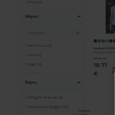
Polo
(2)
Μάρκες
Armor Lux
(4)
Neutral O200
ATF
(4)
As low as:
18.71
B&C
(71)
2
€
€
B&C Pro
(4)
Βάρος
Babybugz
(9)
Bella+Canvas
(14)
195g/m² and over
(4)
Black&Match
(1)
από 145 έως 165g/m²
(14)
Organic
Brook Taverner
(1)