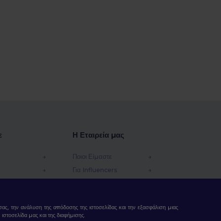
ε
Η Εταιρεία μας
Ποιοι Είμαστε
Για Influencers
φές Χρημάτων
Επικοινωνήστε μαζί μας
Κέντρο Καριέρας
ας, την ανάλυση της απόδοσης της ιστοσελίδας και την εξασφάλιση μιας
τοσελίδα μας και της διαφήμισης.