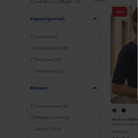
Cotton
από 165 έως 195g/m²
(2)
Build Your Brand
(38)
-34%
Χαρακτηριστικό
Carhartt
(1)
Et si on l'appelait Francis
(3)
Custom
(6)
EXCD by Promodoro
(2)
Ανακυκλωμένο
(2)
Finden & Hales
(3)
Βιολογικό
(20)
Front row
(3)
Υπολίπανση
(2)
Fruit of the Loom
(85)
Μανίκια
Fruit of the Loom Vintage
(2)
Gildan
(50)
Κοντά μανίκια
(16)
Henbury
(8)
Μακριά μανίκια
(4)
Neutral O8100
Herock
(2)
Women's half-sl
μανίκια 3/4
(1)
As low as:
iDeal Basic Brand
(13)