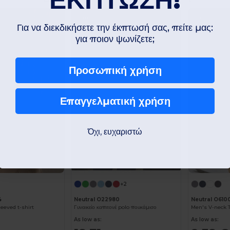
Cotton
Cotton
-37%
-34%
Για να διεκδικήσετε την έκπτωσή σας, πείτε μας:
για ποιον ψωνίζετε;
Προσωπική χρήση
Επαγγελματική χρήση
Όχι, ευχαριστώ
+2
4
Neutral O22980
Neutral O610
eeved t-shirt
Γυναικείο καπιτονέ polo πουκάμισο
Men's V-neck T
As low as:
As low as: