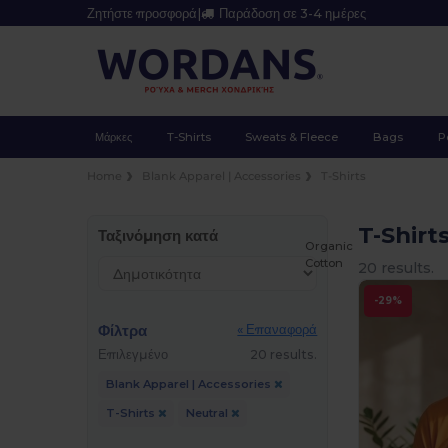
Ζητήστε προσφορά
|
Παράδοση σε 3-4 ημέρες
Μάρκες
T-Shirts
Sweats & Fleece
Bags
P
Home
Blank Apparel | Accessories
T-Shirts
T-Shirt
Ταξινόμηση κατά
Organic
Cotton
20 results.
-29%
Φίλτρα
« Επαναφορά
Επιλεγμένο
20 results.
Blank Apparel | Accessories
T-Shirts
Neutral