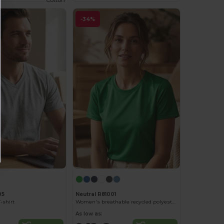
Cotton
-34%
05
Neutral R81001
-shirt
Women's breathable recycled polyester t-shirt
As low as: