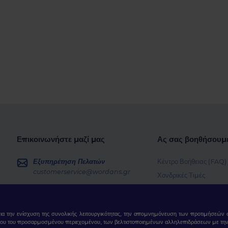
Επικοινωνήστε μαζί μας
Ας σας βοηθήσουμ
Εξυπηρέτηση Πελατών
Κέντρο Βοήθειας (FAQ)
customerservice@wordans.gr
Χονδρικές Τιμές
Επιστροφές & Επιστρο
Πωλήσεις
sales@wordans.gr
Γλωσσάρι
για την ενίσχυση της συνολικής λειτουργικότητας, την απομνημόνευση των προτιμήσεών σ
Μέθοδοι Αποστολής
Παρακολούθηση Παραγγελίας
ου του προσαρμοσμένου περιεχομένου, των βελτιστοποιημένων αλληλεπιδράσεων με την ισ