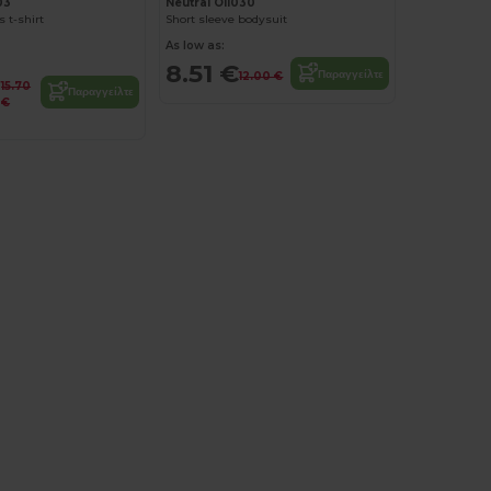
03
Neutral O11030
 t-shirt
Short sleeve bodysuit
As low as:
8.51 €
Παραγγείλτε
12.00 €
15.70
Παραγγείλτε
€