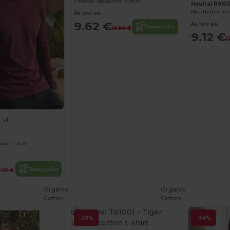
Γυναικείο εφαρμοστό T-shirt
Neutral R6100
Breathable recy
As low as:
9.62 €
As low as:
Παραγγείλτε
13.50 €
9.12 €
1
+1
0
ικο T-shirt
Παραγγείλτε
7.10 €
Organic
Organic
Cotton
Cotton
-29%
-34%