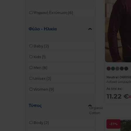
Ψηφιακή Εκτύπωση
(6)
Φύλο - Ηλικία
Baby
(2)
Kids
(1)
Men
(8)
Neutral O6105
Unisex
(3)
Ανδρικό μακρυμάν
As low as:
Women
(9)
11.22 €
1
Τύπος
Organic
Cotton
Body
(2)
-37%