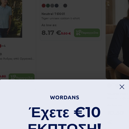
Neutral T61001
Tiger unisex cotton t-shirt
As low as:
8.17 €
Παραγγείλτε
11.50 €
+4
80
Πουκάμισο Polo για Άνδρες από Οργανικό Βαμβάκι με Καπιτονέ Σχέδιο
9.80
Παραγγείλτε
Neutral O810
Women's 3/4 sl
As low as:
Έχετε
€10
10.30
€
ΕΚΠΤΩΣΗ!
Organic
Organic