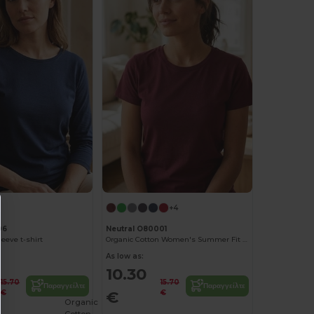
+4
06
Neutral O80001
eeve t-shirt
Organic Cotton Women's Summer Fit T-Shirt
As low as:
10.30
15.70
15.70
Παραγγείλτε
Παραγγείλτε
€
€
€
Organic