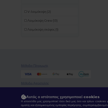
Russell Collection
(1)
V-λαιμόκοψη
(2)
Sans Étiquette
(6)
Λαιμόκοψη Crew
(13)
SF Clothing
(3)
Λαιμόκοψη σκάφος
(1)
SF Men
(5)
SF Mini
(2)
SF Women
(9)
Skinnifit
(7)
SOL'S
(92)
Μέθοδοι Πληρωμής
Spasso
(3)
Μέθοδοι Αποστολής
Spiro
(4)
Stamina
(1)
Αυτός ο ιστότοπος χρησιμοποιεί cookies
Starworld
(8)
Η ιστοσελίδα μας χρησιμοποιεί τόσο δικά μας όσο και τρίτων cookies 
ομαλής και εξατομικευμένης εμπειρίας περιήγησης, συμπεριλαμβανομέν