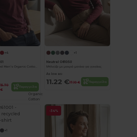
+4
+1
01
Neutral O81050
Urban Oversized Men's Organic Cotton T-Shirt
Μπλούζα με μακριά μανίκια για γυναίκες
As low as:
11.22 €
Παραγγείλτε
17.10 €
15.70
Παραγγείλτε
€
Organic
Cotton
-34%
+1