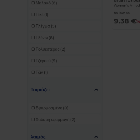
Neutral O8100
Μαλακό
(6)
Neutral
(20)
Women's V-neck
As low as:
Πικέ
(1)
NEW MORNING STUDIOS
(3)
9.38 €
1
Πλέγμα
(5)
Pen Duick
(11)
Πλένω
(8)
Premier
(2)
Πολυεστέρας
(2)
Proact
(25)
Τζέρσεϋ
(9)
Promodoro
(8)
Τζιν
(1)
Radsow
(10)
Regatta
(2)
Ταιριάζει
Roly
(80)
Εφαρμοσμένο
(8)
Roly Sport
(15)
Χαλαρή εφαρμογή
(2)
RTP Apparel
(5)
Russell
(30)
λαιμός