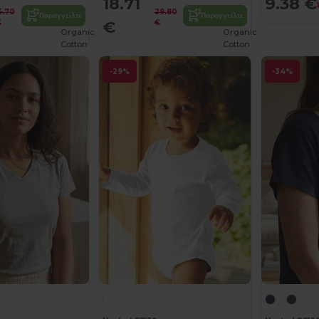
18.71
9.38 €
5.70
29.80
Παραγγείλτε
Παραγγείλτε
€
€
€
Organic
Organic
Cotton
Cotton
-29%
-34%