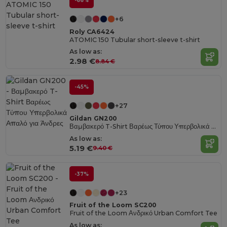
-66%
+6
Roly CA6424
ATOMIC 150 Tubular short-sleeve t-shirt
As low as:
2.98 €
8.84 €
-45%
+27
Gildan GN200
Βαμβακερό T-Shirt Βαρέως Τύπου Υπερβολικά Απαλό για Άνδρες
As low as:
5.19 €
9.40 €
-37%
+23
Fruit of the Loom SC200
Fruit of the Loom Ανδρικό Urban Comfort Tee
As low as: