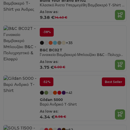
Build Your Brand BY102
Κλασικό Άνετο Υπερμεγέθη Βαμβακερό T-Shirt για Άνδρες
As low as:
9.38 €
14.40 €
-38%
+35
B&C BC02T
Γυναικείο Βαμβακερό Μπλουζάκι B&C - Πολυχρηστικό & Ελαφρύ
As low as:
3.75 €
6.00 €
-52%
Best Seller
+41
Gildan 5000
Βαρύ Ανδρικό T-Shirt
As low as:
4.34 €
8.98 €
+62