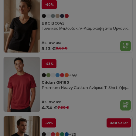
-40%
B&C BC045
Γυναικείο Μπλουζάκι V-Λαιμόκοψη από Οργανικό Βαμβάκι - Απαλό & Προσιτό
As low as:
5.13 €
8.60 €
-43%
+48
Gildan GN180
Premium Heavy Cotton Ανδρικό T-Shirt Υψηλής Αντοχής
As low as:
4.34 €
7.60 €
-39%
Best Seller
+29