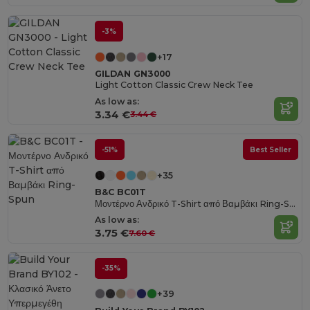
-3%
+17
GILDAN GN3000
Light Cotton Classic Crew Neck Tee
As low as:
3.34 €
3.44 €
-51%
Best Seller
+35
B&C BC01T
Μοντέρνο Ανδρικό T-Shirt από Βαμβάκι Ring-Spun
As low as:
3.75 €
7.60 €
-35%
+39