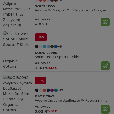
SOL'S 11500
Ανδρικό Μπλουζάκι SOL'S Imperial με Στρογγυλή Λαιμόκοψη
As low as:
4.86 €
-25%
+9
SOL'S 02995
Sprint Unisex Sports T Shirt
Organic
As low as:
Cotton
3.08 €
4.13 €
-41%
+12
B&C BC042
Ανδρικό Οργανικό Βαμβακερό Μπλουζάκι Slim Fit από B&C
Organic
As low as:
Cotton
5.02 €
8.50 €