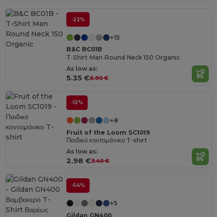
-22%
+15
B&C BC01B
T-Shirt Man Round Neck 150 Organic
As low as:
5.35 €
6.90 €
-12%
+8
Fruit of the Loom SC1019
Παιδικό κοντομάνικο T-shirt
As low as:
2.98 €
3.40 €
-54%
+5
Gildan GN400