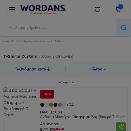
×
Εφαρμογή Wordans
Λήψη app
Καλύτερες τιμές στην εφαρμογή!
Home
Blank Apparel | Accessories
T-Shirts
T-Shirts Custom
χονδρική και λιανική
Ταξινόμηση κατά
Φίλτρο
✓
267 results.
-26%
+34
B&C BC03T
Ανδρικό Μοντέρνο Ringspun Βαμβακερό T-Shirt
As low as:
5.11 €
6.90 €