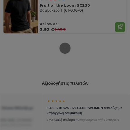
Fruit of the Loom SC230
Βαμβακερό T (61-036-0)
As low as:
3.92 €
6.40 €
Αξιολογήσεις πελατών
★ ★ ★ ★ ★
 Unisex Μπλούζα με
SOL'S 01825 - REGENT WOMEN Μπλούζα με
Στρογγυλή Λαιμόκοψη
ητας-τιμής, το συνιστώ
Πολύ καλή ποιότητα
Μεταφρασμένο από Français
ασμένο από Français