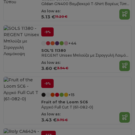
Gildan GN400 Βαμβακερό T-Shirt Βαρέως Τύπου
As low as:
5.13 €
11.20 €
-9%
+44
SOL'S 11380
REGENT Unisex Μπλούζα με Στρογγυλή Λαιμόκοψη
As low as:
3.60 €
3.94 €
-9%
+15
Fruit of the Loom SC6
Αρχικό Full Cut T (61-082-0)
As low as:
3.43 €
3.75 €