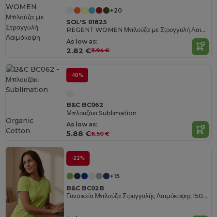
+20
SOL'S 01825
REGENT WOMEN Μπλούζα με Στρογγυλή Λαιμόκοψη
As low as:
2.82 €
3.94 €
-10%
B&C BC062
Μπλουζάκι Sublimation
Organic
As low as:
Cotton
5.88 €
6.50 €
-22%
+15
B&C BC02B
Γυναικεία Μπλούζα Στρογγυλής Λαιμόκοψης 150 Organic