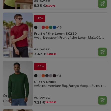
As low as:
5.35 €
6.90 €
-41%
+16
Fruit of the Loom SC220
Άνετη Εφαρμογή Fruit of the Loom Μπλούζα με Στρογγυλή Λαιμόκοψη
As low as:
3.43 €
5.80 €
-44%
+15
Gildan GN186
Ανδρικό Premium Βαμβακερό Μακρυμάνικο T-Shirt
Organic
As low as:
Cotton
7.21 €
12.90 €