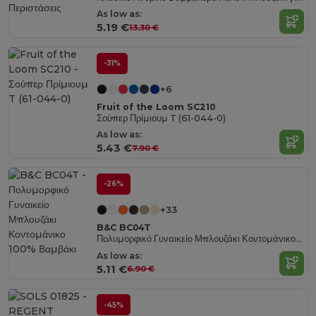
As low as:
5.19 €
13.30 €
-31%
+6
Fruit of the Loom SC210
Σούπερ Πρίμιουμ T (61-044-0)
As low as:
5.43 €
7.90 €
-26%
+33
B&C BC04T
Πολυμορφικό Γυναικείο Μπλουζάκι Κοντομάνικο 100% Βαμβάκι
As low as:
5.11 €
6.90 €
-45%