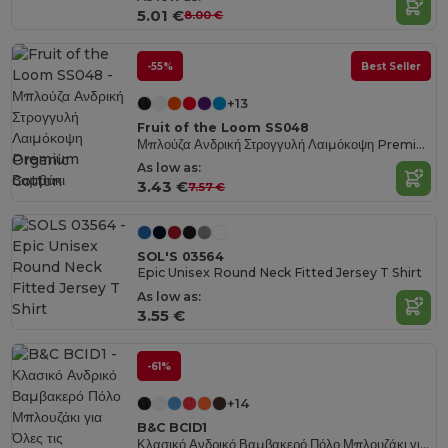
5.01 €
8.00 €
-55%
Best Seller
+13
Fruit of the Loom SS048
Μπλούζα Ανδρική Στρογγυλή Λαιμόκοψη Premium Βαμβάκι
Organic
As low as:
Cotton
3.43 €
7.57 €
SOL'S 03564
Epic Unisex Round Neck Fitted Jersey T Shirt
As low as:
3.55 €
-61%
+14
B&C BCID1
Κλασικό Ανδρικό Βαμβακερό Πόλο Μπλουζάκι για Όλες τις Περιστάσεις