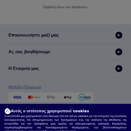
Προβολή όλων των προϊόντων.
Επικοινωνήστε μαζί μας
Ας σας βοηθήσουμε
Η Εταιρεία μας
Μέθοδοι Πληρωμής
Μέθοδοι Αποστολής
Αυτός ο ιστότοπος χρησιμοποιεί cookies
Η ιστοσελίδα μας χρησιμοποιεί τόσο δικά μας όσο και τρίτων cookies για την ενίσχυση της συνολικής
λειτουργικότητας, την απομνημόνευση των προτιμήσεών σας, την ανάλυση της απόδοσης της
ιστοσελίδας και την εξασφάλιση μιας ομαλής και εξατομικευμένης εμπειρίας περιήγησης,
συμπεριλαμβανομένου του προσαρμοσμένου περιεχομένου, των βελτιστοποιημένων