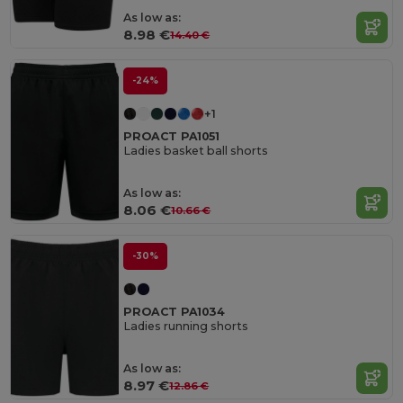
As low as:
8.98 €
14.40 €
-24%
+1
PROACT PA1051
Ladies basket ball shorts
As low as:
8.06 €
10.66 €
-30%
PROACT PA1034
Ladies running shorts
As low as:
8.97 €
12.86 €