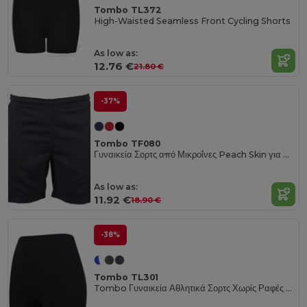
Tombo TL372
High-Waisted Seamless Front Cycling Shorts
As low as:
12.76 €
21.80 €
-37%
Tombo TF080
Γυναικεία Σορτς από Μικροΐνες Peach Skin για Καθημερινή Χρήση
As low as:
11.92 €
18.90 €
-38%
Tombo TL301
Tombo Γυναικεία Αθλητικά Σορτς Χωρίς Ραφές με Ελαστικότητα