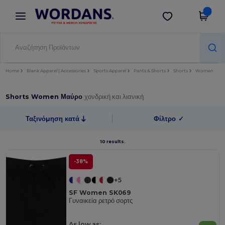
×
Εφαρμογή Wordans
Λήψη app
Καλύτερες τιμές στην εφαρμογή!
Home
Blank Apparel | Accessories
Sports Apparel
Pants & Shorts
Shorts
Women
Shorts Women Μαύρο
χονδρική και λιανική
Ταξινόμηση κατά
Φίλτρο
✓
10 results.
-38%
+5
SF Women SK069
Γυναικεία ρετρό σορτς
As low as: