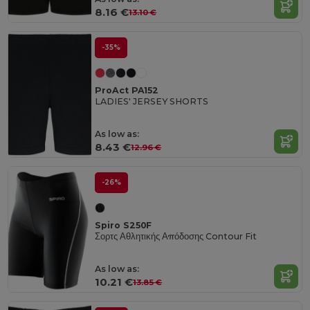
8.16 €
13.10 €
-35%
ProAct PA152
LADIES' JERSEY SHORTS
As low as:
8.43 €
12.96 €
-26%
Spiro S250F
Σορτς Αθλητικής Απόδοσης Contour Fit
As low as:
10.21 €
13.85 €