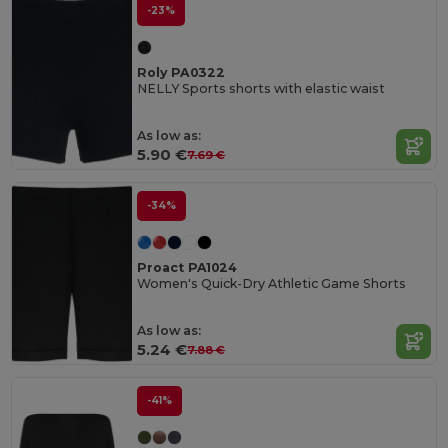
-23%
Roly PA0322
NELLY Sports shorts with elastic waist
As low as:
5.90 €
7.69 €
-34%
Proact PA1024
Women's Quick-Dry Athletic Game Shorts
As low as:
5.24 €
7.88 €
-41%