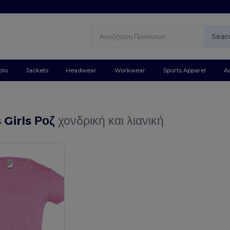
Sear
olo
Jackets
Headwear
Workwear
Sports Apparel
A
s Girls Ροζ
χονδρική και λιανική