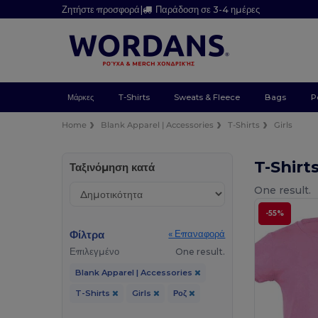
Ζητήστε προσφορά
|
Παράδοση σε 3-4 ημέρες
Μάρκες
T-Shirts
Sweats & Fleece
Bags
P
Home
Blank Apparel | Accessories
T-Shirts
Girls
T-Shirt
Ταξινόμηση κατά
One result.
-55%
Φίλτρα
« Επαναφορά
Επιλεγμένο
One result.
Blank Apparel | Accessories
T-Shirts
Girls
Ροζ