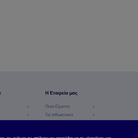
ε
Η Εταιρεία μας
Ποιοι Είμαστε
Για Influencers
φές Χρημάτων
Επικοινωνήστε μαζί μας
Κέντρο Καριέρας