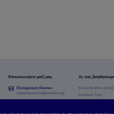
Επικοινωνήστε μαζί μας
Ας σας βοηθήσουμ
Εξυπηρέτηση Πελατών
Κέντρο Βοήθειας (FAQ)
customerservice@wordans.gr
Χονδρικές Τιμές
Επιστροφές & Επιστρο
Πωλήσεις
sales@wordans.gr
Γλωσσάρι