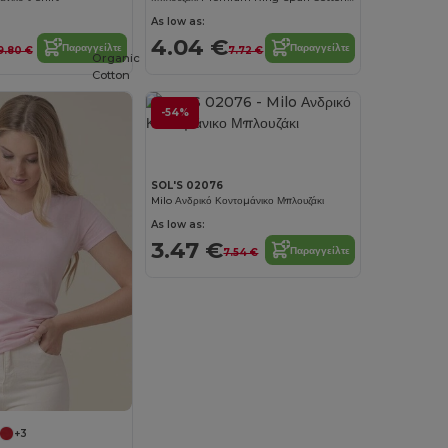
As low as:
4.04 €
Παραγγείλτε
Παραγγείλτε
9.80 €
7.72 €
Organic
Cotton
-54%
SOL'S 02076
Milo Ανδρικό Κοντομάνικο Μπλουζάκι
As low as:
3.47 €
Παραγγείλτε
7.54 €
+3