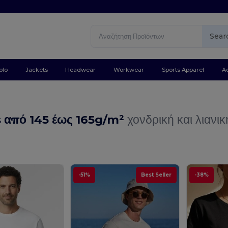
Sear
olo
Jackets
Headwear
Workwear
Sports Apparel
A
s από 145 έως 165g/m²
χονδρική και λιανικ
-51%
Best Seller
-38%