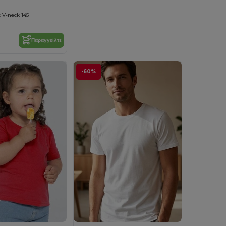
t V-neck 145
Παραγγείλτε
-60%