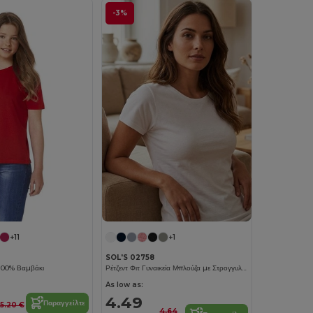
-3%
+11
+1
SOL'S 02758
 100% Βαμβάκι
Ρέτζεντ Φιτ Γυναικεία Μπλούζα με Στρογγυλή Λαιμόκοψη και Στενή Εφαρμογή
As low as:
4.49
Παραγγείλτε
5.20 €
4.64