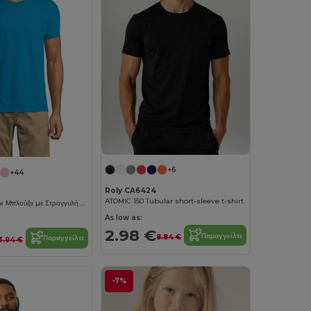
+6
+44
Roly CA6424
ATOMIC 150 Tubular short-sleeve t-shirt
REGENT Unisex Μπλούζα με Στρογγυλή Λαιμόκοψη
As low as:
2.98 €
Παραγγείλτε
8.84 €
Παραγγείλτε
3.94 €
-7%