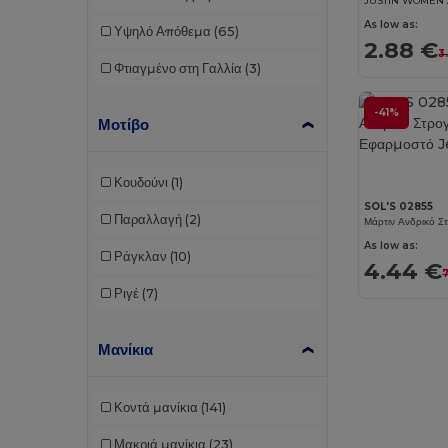
Starworld
(5)
As low as:
Υψηλό Απόθεμα
(65)
2.88 €
Stedman
(6)
3
Φτιαγμένο στη Γαλλία
(3)
Tee Jays
(6)
-41%
Tombo
(3)
Μοτίβο
Κουδούνι
(1)
SOL'S 02855
Παραλλαγή
(2)
As low as:
Ράγκλαν
(10)
4.44 €
Ριγέ
(7)
Μανίκια
Κοντά μανίκια
(141)
Μακριά μανίκια
(23)