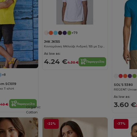
+79
JHK JK155
Κοντομάνικη Μπλούζα Ανδρική 155 με Στρογγυλή Λαιμόκοψη
As low as:
4.24 €
Παραγγείλτε
4.30 €
+8
oom SC1019
SOL'S 11380
κο T-shirt
As low as:
3.60 €
Παραγγείλτε
.40 €
Organic
Cotton
-22%
-37%