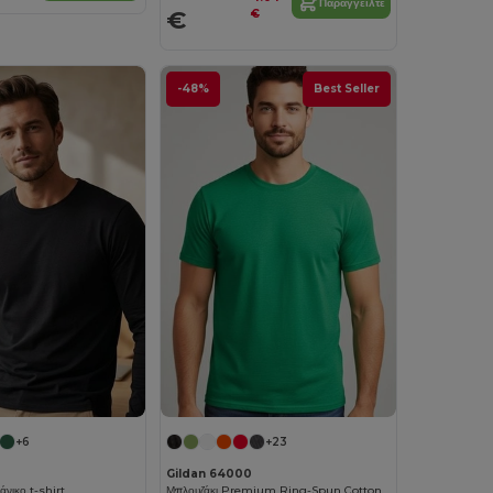
Παραγγείλτε
€
€
-48%
Best Seller
+6
+23
Gildan 64000
νικο t-shirt
Μπλουζάκι Premium Ring-Spun Cotton Blend