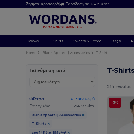
Ζητήστε προσφορά
|
Παράδοση σε 3-4 ημέρες
Μάρκες
T-Shirts
Sweats & Fleece
Bags
P
Home
Blank Apparel | Accessories
T-Shirts
T-Shirt
Ταξινόμηση κατά
214 results.
Φίλτρα
« Επαναφορά
-3%
Επιλεγμένο
214 results.
Blank Apparel | Accessories
T-Shirts
από 145 έως 165g/m²