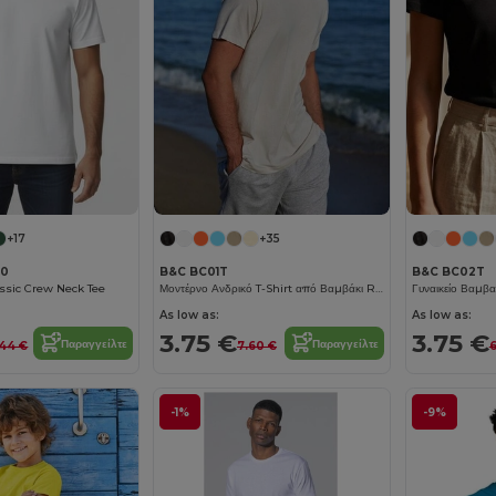
+17
+35
00
B&C BC01T
B&C BC02T
assic Crew Neck Tee
Μοντέρνο Ανδρικό T-Shirt από Βαμβάκι Ring-Spun
As low as:
As low as:
3.75 €
3.75 €
Παραγγείλτε
Παραγγείλτε
.44 €
7.60 €
6
-1%
-9%