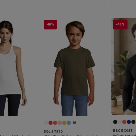
-16%
-45%
+18
B&C BC05T
SOL'S 11970
Ανδρικό μακρυμά