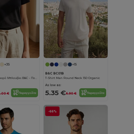
+35
+15
B&C BC01B
Γυναικείο Βαμβακερό Μπλουζάκι B&C - Πολυχρηστικό & Ελαφρύ
T-Shirt Man Round Neck 150 Organic
As low as:
5.35 €
Παραγγείλτε
Παραγγείλτε
.00 €
6.90 €
-66%