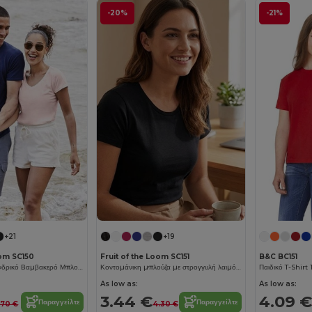
-20%
-21%
+21
+19
oom SC150
Fruit of the Loom SC151
B&C BC151
Απόλυτη Άνεση Ανδρικό Βαμβακερό Μπλουζάκι
Κοντομάνικη μπλούζα με στρογγυλή λαιμόκοψη 150
Παιδικό T-Shirt
As low as:
As low as:
3.44 €
4.09 €
Παραγγείλτε
Παραγγείλτε
.70 €
4.30 €