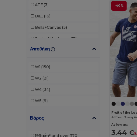
ATF
(3)
-40%
B&C
(16)
Bella+Canvas
(5)
Fruit of the Loom
(17)
Αποθήκη
Gildan
(20)
JHK
(17)
W1
(150)
Just T's
(3)
W2
(21)
Kariban
(2)
W4
(34)
Karlowsky
(1)
W5
(9)
Larkwood
(8)
Fruit of the L
Βάρος
Mantis
(12)
As low as:
Mumbles
(1)
3.44 €
5
195g/m² and over
(170)