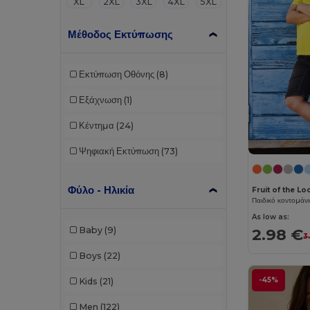
XL
2XL
3XL
4XL
5XL
Μέθοδος Εκτύπωσης
Εκτύπωση Οθόνης
(8)
Εξάχνωση
(1)
Κέντημα
(24)
Ψηφιακή Εκτύπωση
(73)
Φύλο - Ηλικία
Fruit of the L
Παιδικό κοντομάνι
As low as:
2.98 €
Baby
(9)
3
Boys
(22)
-45%
Kids
(21)
Men
(122)