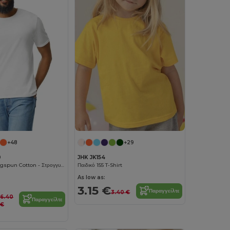
+48
+29
0
JHK JK154
Softstyle™ Ringspun Cotton - Στρογγυλή Λαιμόκοψη - Υψηλής Ποιότητας - Κανονική Εφαρμογή T-Shirt
Παιδικό 155 T-Shirt
As low as:
3.15 €
Παραγγείλτε
3.40 €
6.40
Παραγγείλτε
€