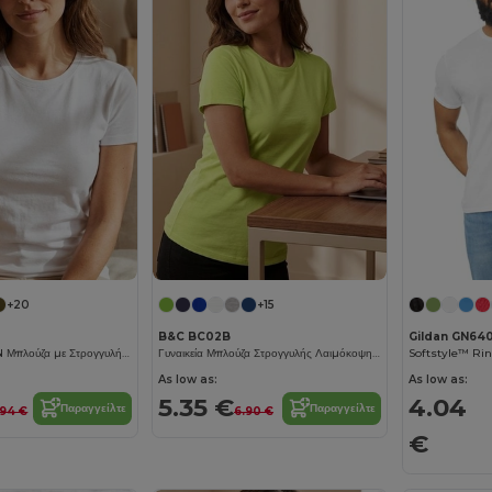
+20
+15
B&C BC02B
Gildan GN64
REGENT WOMEN Μπλούζα με Στρογγυλή Λαιμόκοψη
Γυναικεία Μπλούζα Στρογγυλής Λαιμόκοψης 150 Organic
As low as:
As low as:
5.35 €
4.04
Παραγγείλτε
Παραγγείλτε
.94 €
6.90 €
€