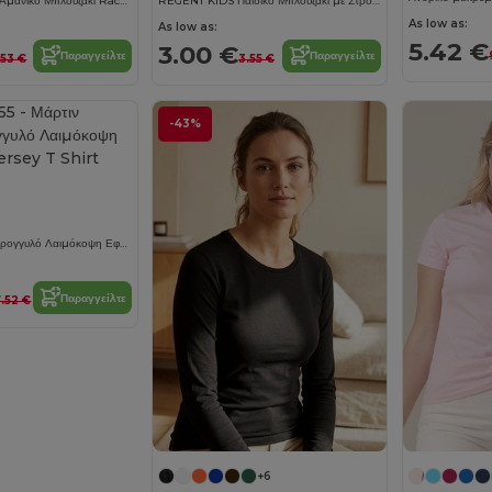
JUSTIN WOMEN Αμάνικο Μπλουζάκι Racerback
REGENT KIDS Παιδικό Μπλουζάκι με Στρογγυλή Λαιμόκοψη
As low as:
As low as:
5.42 €
3.00 €
Παραγγείλτε
Παραγγείλτε
.53 €
3.55 €
-43%
Μάρτιν Ανδρικό Στρογγυλό Λαιμόκοψη Εφαρμοστό Jersey T Shirt
Παραγγείλτε
7.52 €
+6