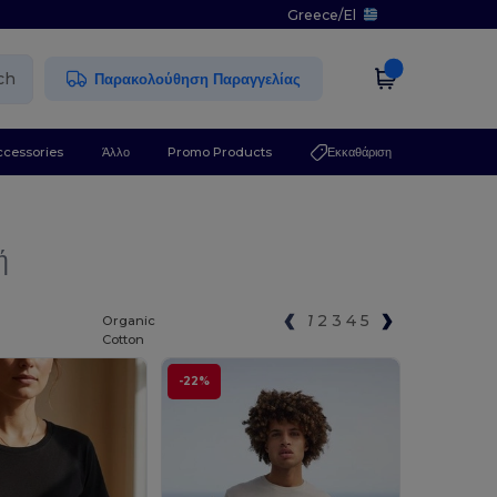
Greece
/
El
ch
Παρακολούθηση Παραγγελίας
ccessories
Άλλο
Promo Products
Εκκαθάριση
ή
1
2
3
4
5
Organic
Cotton
-22%