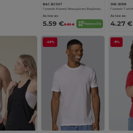
B&C BC06T
JHK JK158
Γυναικεία Κλασική Μακρυμάνικη Βαμβακερή Μπλούζα
Γυναικείο T-shir
As low as:
As low as:
5.59 €
4.27 €
Παραγγείλτε
9.80 €
-49%
-8%