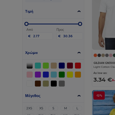
Τιμή
Από
Προς
€
€
Χρώμα
GILDAN GN30
Light Cotton Cl
As low as:
3.34 €
3
Μέγεθος
-12%
2XS
XS
S
M
L