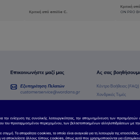
Κριτική α
Κριτική από emilie C.
ON PRO B
Επικοινωνήστε μαζί μας
Ας σας βοηθήσουμ
Εξυπηρέτηση Πελατών
Κέντρο Βοήθειας (FAQ)
customerservice@wordans.gr
Χονδρικές Τιμές
Επιστροφές & Επιστρο
Πωλήσεις
sales@wordans.gr
Γλωσσάρι
για την ενίσχυση της συνολικής λειτουργικότητας, την απομνημόνευση των προτιμήσεών σ
Μέθοδοι Αποστολής
Παρακολούθηση Παραγγελίας
ου του προσαρμοσμένου περιεχομένου, των βελτιστοποιημένων αλληλεπιδράσεων με την ισ
Κωδικοί Κουπονιών
τε στιγμή. Τα απαραίτητα cookies, τα οποία είναι αναγκαία για τη λειτουργία της ιστοσελί
ε ή να αποκλείσετε άλλους τύπους cookies, όπως αυτά που χρησιμοποιούνται για εξατομίκευ