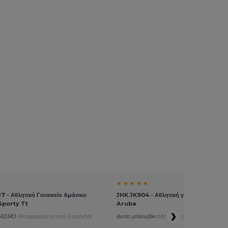
★ ★ ★ ★ ★
7 - Αθλητικό Γυναικείο Αμάνικο
JHK JK904 - Αθλητική γυναικεία μπλούζ
Sporty Tt
Aruba
ΔΙΑΣΜΟ
Μεταφρασμένο από Español
άνετο μπλουζάκι
Μεταφρασμένο από França