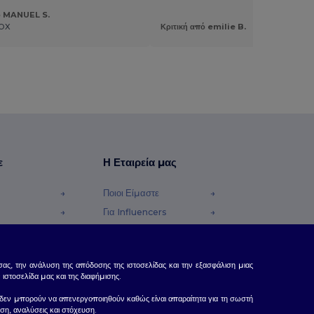
πό MANUEL S.
OX
Κριτική από emilie B.
ε
Η Εταιρεία μας
Ποιοι Είμαστε
Για Influencers
φές Χρημάτων
Επικοινωνήστε μαζί μας
Κέντρο Καριέρας
ας, την ανάλυση της απόδοσης της ιστοσελίδας και την εξασφάλιση μιας
τοσελίδα μας και της διαφήμισης.
δας, δεν μπορούν να απενεργοποιηθούν καθώς είναι απαραίτητα για τη σωστή
ση, αναλύσεις και στόχευση.