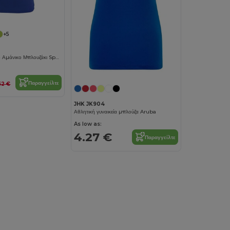
+5
Αθλητικό Γυναικείο Αμάνικο Μπλουζάκι Sporty Tt
Παραγγείλτε
62 €
JHK JK904
Αθλητική γυναικεία μπλούζα Aruba
As low as:
4.27 €
Παραγγείλτε