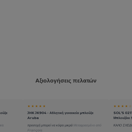
Αξιολογήσεις πελατών
★ ★ ★ ★ ★
★ ★ ★ ★ ☆
λούζα
JHK JK904 - Αθλητική γυναικεία μπλούζα
SOL'S 0211
Aruba
Μπλουζάκι 
ais
προσοχή μπορεί να κόψει μικρά
Μεταφρασμένο από
ΚΑΛΟ ΣΧΕ
Français