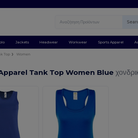
Sear
olo
Jackets
Headwear
Workwear
Sports Apparel
A
nk Top
Women
 Apparel Tank Top Women Blue
χονδρικ