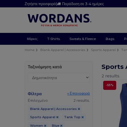
Ζητήστε προσφορά
|
Παράδοση σε 3-4 ημέρες
Μάρκες
T-Shirts
Sweats & Fleece
Bags
P
Home
Blank Apparel | Accessories
Sports Apparel
Ta
Sports
Ταξινόμηση κατά
2 results.
-55%
Φίλτρα
« Επαναφορά
Επιλεγμένο
2 results.
Blank Apparel | Accessories
Sports Apparel
Tank Top
Women
Blue