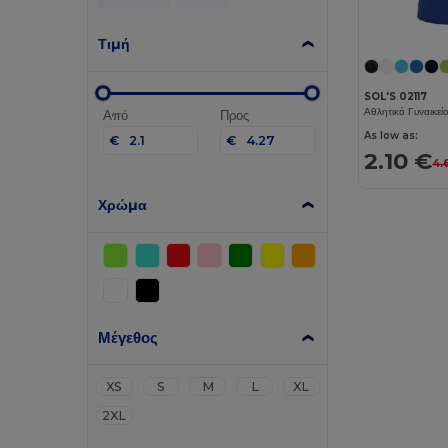
Τιμή
SOL'S 02117
Από
Προς
As low as:
€
€
2.10 €
4.
Χρώμα
Μέγεθος
XS
S
M
L
XL
2XL