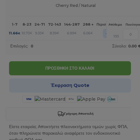
Cherry Red / Natural
1-7
8-23
24-71
72-143
144-287
288 +
Περισσότερα
Απόθεμα
Ποσότητα
+
11.66
10.73
9.33
8.39
6.99
6.06
€
€
€
€
€
€
193
Επιλογές:
0
Σύνολο:
0.00 
ΠΡΟΣΘΗΚΗ ΣΤΟ ΚΑΛΑΘΙ
Έκφραση Quote
Γρήγορη Αποστολή
Είστε εταιρεία; Αποκτήστε πλεονεκτήματα τιμών χωρίς ΦΠΑ,
όταν πληρώνετε παρακαλώ αναφέρετε τον ενδοκοινοτικό
αριθμό ΦΠΑ σας.