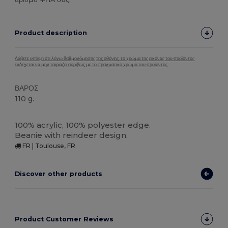
Product description
Λάβετε υπόψη ότι λόγω βαθμονόμησης της οθόνης, το χρώμα της εικόνας του προϊόντος
ενδέχεται να μην ταιριάζει ακριβώς με το πραγματικό χρώμα του προϊόντος.
ΒΑΡΟΣ
110 g.
Υψηλό Απόθεμα
100% acrylic, 100% polyester edge.
Beanie with reindeer design.
FR | Toulouse, FR
Discover other products
Product Customer Reviews