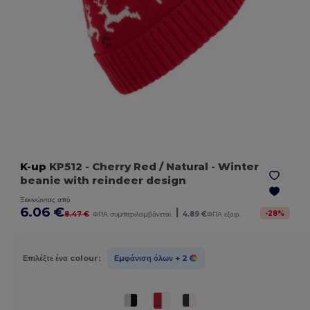
K-up
KP512
- Cherry Red / Natural
- Winter
beanie with reindeer design
Ξεκινώντας από
6.06 €
|
-
28
%
8.47 €
ΦΠΑ συμπεριλαμβάνεται.
4.89 €
ΦΠΑ εξαιρ.
Επιλέξτε ένα colour:
Εμφάνιση όλων
+ 2