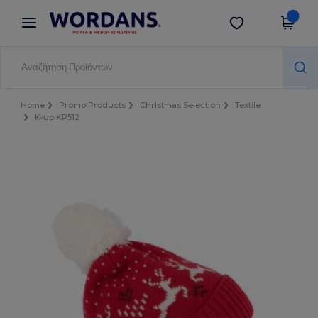
×
Εφαρμογή Wordans
Λήψη app
Καλύτερες τιμές στην εφαρμογή!
Home
Promo Products
Christmas Selection
Textile
K-up KP512