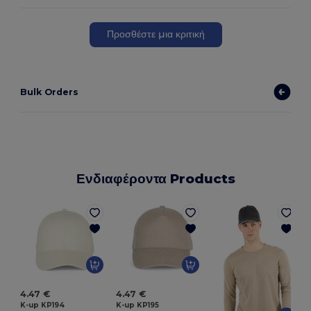
Προσθέστε μια κριτική
Bulk Orders
Ενδιαφέροντα Products
4.47 €
4.47 €
K-up KP194
K-up KP195