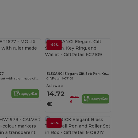
-49%
77
ELEGANCI Elegant Gift Set: Pen, Key Ring, and Wallet
MOLIX Writing set with ruler made of bamboo
GiftRetail KC7109
As low as:
14.72
Παραγγείλτε
28.85
Παραγγείλτε
€
€
-46%