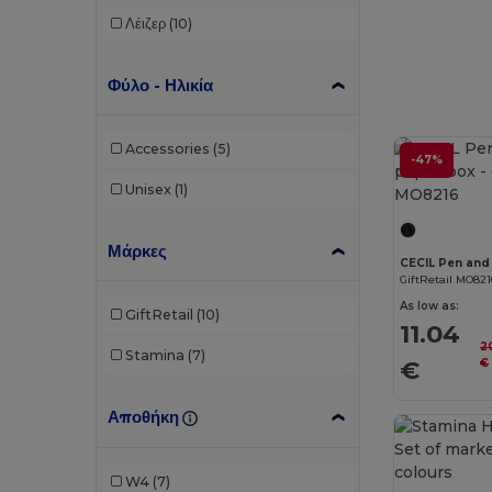
Λέιζερ
(10)
Φύλο - Ηλικία
Accessories
(5)
-47%
Unisex
(1)
Μάρκες
CECIL Pen and 
GiftRetail MO821
As low as:
GiftRetail
(10)
11.04
2
Stamina
(7)
€
€
Αποθήκη
W4
(7)