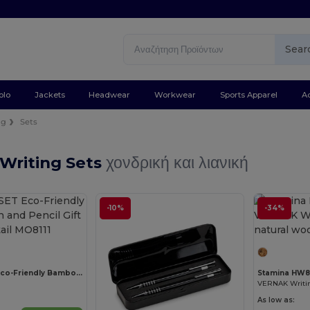
Sear
olo
Jackets
Headwear
Workwear
Sports Apparel
A
ng
Sets
Writing Sets
χονδρική και λιανική
-10%
-34%
BAMBOOSET Eco-Friendly Bamboo Pen and Pencil Gift Set
Stamina HW
1
VERNAK Writin
As low as: