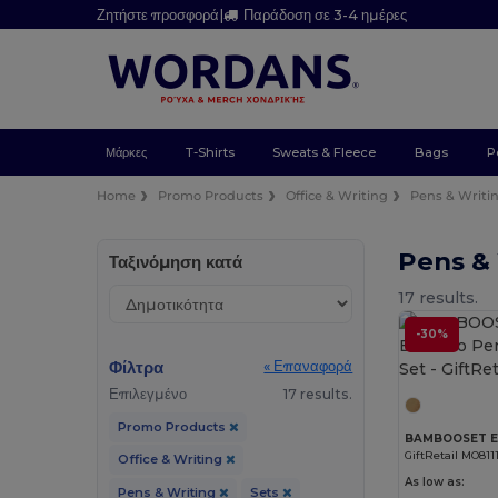
Ζητήστε προσφορά
|
Παράδοση σε 3-4 ημέρες
Μάρκες
T-Shirts
Sweats & Fleece
Bags
P
Home
Promo Products
Office & Writing
Pens & Writi
Pens & 
Ταξινόμηση κατά
17 results.
-30%
Φίλτρα
« Επαναφορά
Επιλεγμένο
17 results.
Promo Products
GiftRetail MO811
Office & Writing
As low as:
Pens & Writing
Sets