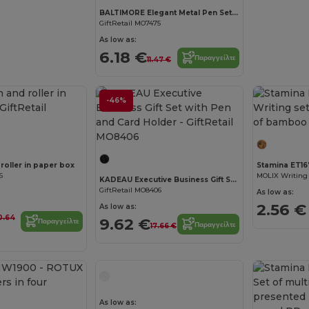
BALTIMORE Elegant Metal Pen Set with PU Leather Pouch
GiftRetail MO7475
As low as:
6.18 €
Παραγγείλτε
11.47 €
-46%
roller in paper box
Stamina ET16
6
KADEAU Executive Business Gift Set with Pen and Card Holder
GiftRetail MO8406
As low as:
2.56 €
As low as:
0.64
9.62 €
Παραγγείλτε
Παραγγείλτε
17.66 €
As low as: