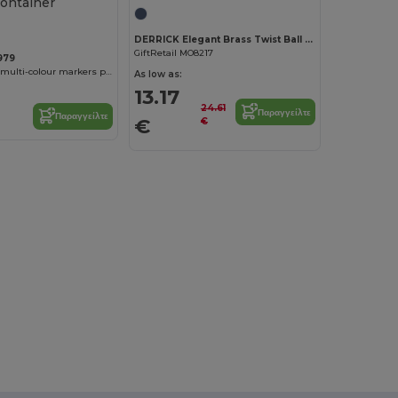
DERRICK Elegant Brass Twist Ball Pen and Roller Set in Box
GiftRetail MO8217
979
CALVER Set of multi-colour markers presented in a transparent round PP container
As low as:
13.17
24.61
Παραγγείλτε
Παραγγείλτε
€
€