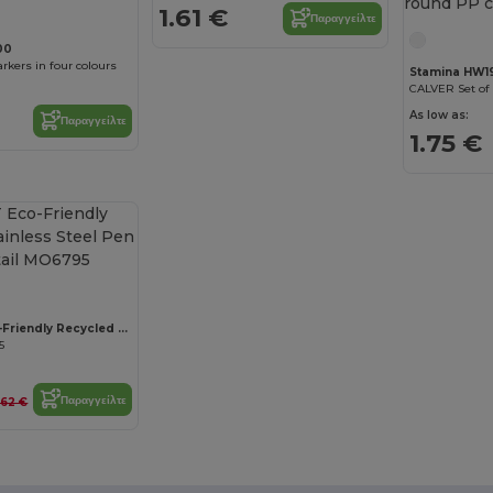
1.61 €
Παραγγείλτε
00
rkers in four colours
Stamina HW1
As low as:
Παραγγείλτε
1.75 €
GRAZ SET Eco-Friendly Recycled Stainless Steel Pen Set
5
Παραγγείλτε
.62 €