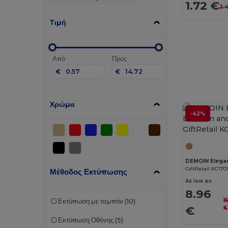
1.72 €
2.
Τιμή
Από
Προς
€
€
Χρώμα
-42%
GiftRetail KC170
Μέθοδος Εκτύπωσης
As low as:
8.96
1
Εκτύπωση με ταμπόν
(10)
€
€
Εκτύπωση Οθόνης
(5)