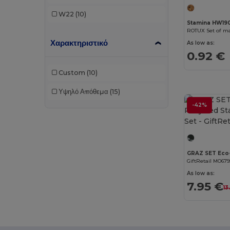
W22
(10)
Stamina HW19
ROTUX Set of ma
Χαρακτηριστικό
As low as:
0.92 €
Custom
(10)
Υψηλό Απόθεμα
(15)
-42%
GiftRetail MO679
As low as:
7.95 €
13