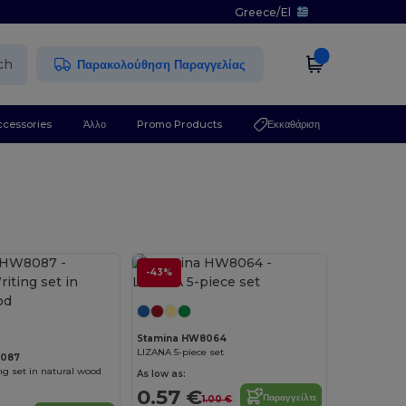
Greece
/
El
ch
Παρακολούθηση Παραγγελίας
ccessories
Άλλο
Promo Products
Εκκαθάριση
-43%
Stamina HW8064
LIZANA 5-piece set
8087
g set in natural wood
As low as:
0.57 €
Παραγγείλτε
1.00 €