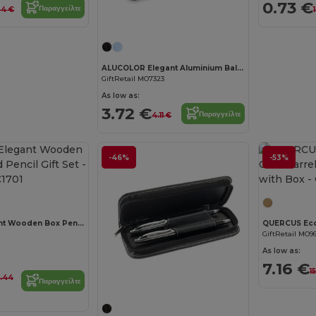
0.73 €
Παραγγείλτε
44 €
1
ALUCOLOR Elegant Aluminium Ballpoint Pen Set with Case
GiftRetail MO7323
As low as:
3.72 €
Παραγγείλτε
4.11 €
-46%
-53%
DEMOIN Elegant Wooden Box Pen and Pencil Gift Set
1
GiftRetail MO9
As low as:
7.16 €
1
5.44
Παραγγείλτε