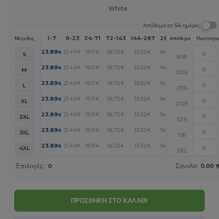
White
Απόθεμα σε 54 ημέρες
1-7
8-23
24-71
72-143
144-287
288 +
Περισσότερα
Μέγεθος
Απόθεμα
Ποσότητα
+
23.89
21.49
19.11
16.72
15.52
14.33
€
€
€
€
€
€
S
608
+
23.89
21.49
19.11
16.72
15.52
14.33
€
€
€
€
€
€
M
1026
+
23.89
21.49
19.11
16.72
15.52
14.33
€
€
€
€
€
€
L
2116
+
23.89
21.49
19.11
16.72
15.52
14.33
€
€
€
€
€
€
XL
2109
+
23.89
21.49
19.11
16.72
15.52
14.33
€
€
€
€
€
€
2XL
529
+
23.89
21.49
19.11
16.72
15.52
14.33
€
€
€
€
€
€
3XL
138
+
23.89
21.49
19.11
16.72
15.52
14.33
€
€
€
€
€
€
4XL
282
Επιλογές:
0
Σύνολο:
0.00 
ΠΡΟΣΘΗΚΗ ΣΤΟ ΚΑΛΑΘΙ