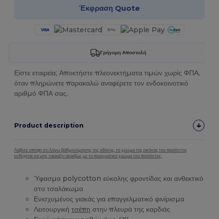
Έκφραση Quote
Γρήγορη Αποστολή
Είστε εταιρεία; Αποκτήστε πλεονεκτήματα τιμών χωρίς ΦΠΑ,
όταν πληρώνετε παρακαλώ αναφέρετε τον ενδοκοινοτικό
αριθμό ΦΠΑ σας.
Product description
Λάβετε υπόψη ότι λόγω βαθμονόμησης της οθόνης, το χρώμα της εικόνας του προϊόντος
ενδέχεται να μην ταιριάζει ακριβώς με το πραγματικό χρώμα του προϊόντος.
Ύφασμα polycotton εύκολης φροντίδας και ανθεκτικό
στο τσαλάκωμα
Ενισχυμένος γιακάς για επαγγελματικό φινίρισμα
Λειτουργική
τσέπη
στην πλευρά της καρδιάς