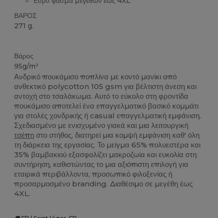
Ευρύ φάσμα μεγεθών έως 4XL
ΒΑΡΟΣ
271 g.
Υψηλό Απόθεμα
Βάρος
95g/m²
Ανδρικό πουκάμισο ποπλίνα με κοντό μανίκι από
ανθεκτικό polycotton 105 gsm για βέλτιστη άνεση και
αντοχή στο τσαλάκωμα. Αυτό το εύκολο στη φροντίδα
πουκάμισο αποτελεί ένα επαγγελματικό βασικό κομμάτι
για στολές χονδρικής ή casual επαγγελματική εμφάνιση.
Σχεδιασμένο με ενισχυμένο γιακά και μια λειτουργική
τσέπη
στο στήθος, διατηρεί μια κομψή εμφάνιση καθ' όλη
τη διάρκεια της εργασίας. Το μείγμα 65% πολυεστέρα και
35% βαμβακιού εξασφαλίζει μακροζωία και ευκολία στη
συντήρηση, καθιστώντας το μια αξιόπιστη επιλογή για
εταιρικά περιβάλλοντα, προσωπικό φιλοξενίας ή
προσαρμοσμένο branding. Διαθέσιμο σε μεγέθη έως
4XL.