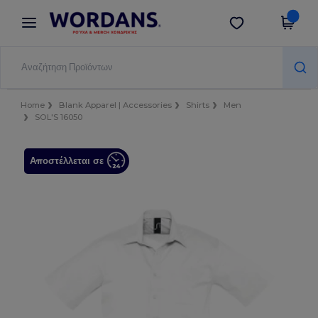
×
Εφαρμογή Wordans
Λήψη app
Καλύτερες τιμές στην εφαρμογή!
Home
Blank Apparel | Accessories
Shirts
Men
SOL'S 16050
Αποστέλλεται σε