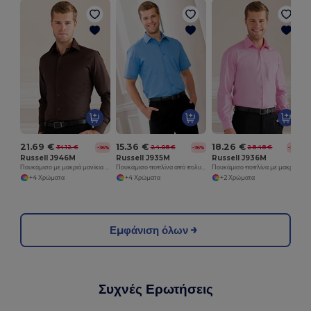
21.69 €
15.36 €
18.26 €
34.12 €
24.08 €
28.48 €
-36%
-36%
-36%
Russell J946M
Russell J935M
Russell J936M
Πουκάμισο με μακριά μανίκια και εύκολη φροντίδα, εφαρμοστό
Πουκάμισο ποπλίνα από πολυβαμβάκι με κοντό μανίκι και εύκολη φροντίδα
Πουκάμισο ποπλίνα με μακριά μανίκια από καθαρό βαμβάκι εύκολης φροντίδας
+4 Χρώματα
+4 Χρώματα
+2 Χρώματα
Εμφάνιση όλων
Συχνές Ερωτήσεις