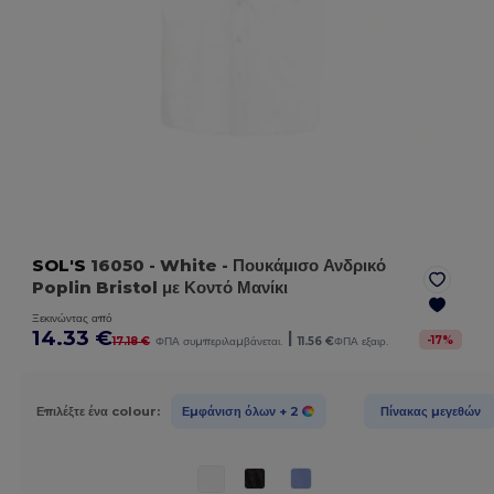
SOL'S
16050
- White
- Πουκάμισο Ανδρικό
Poplin Bristol με Κοντό Μανίκι
Ξεκινώντας από
14.33 €
|
-
17
%
17.18 €
ΦΠΑ συμπεριλαμβάνεται.
11.56 €
ΦΠΑ εξαιρ.
Επιλέξτε ένα colour:
Εμφάνιση όλων
+ 2
Πίνακας μεγεθών