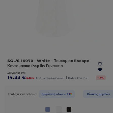
SOL'S
16070
- White
- Πουκάμισο Escape
Κοντομάνικο Poplin Γυναικείο
Ξεκινώντας από
14.33 €
|
-
17
%
17.18 €
ΦΠΑ συμπεριλαμβάνεται.
11.56 €
ΦΠΑ εξαιρ.
Επιλέξτε ένα colour:
Εμφάνιση όλων
+ 2
Πίνακας μεγεθών