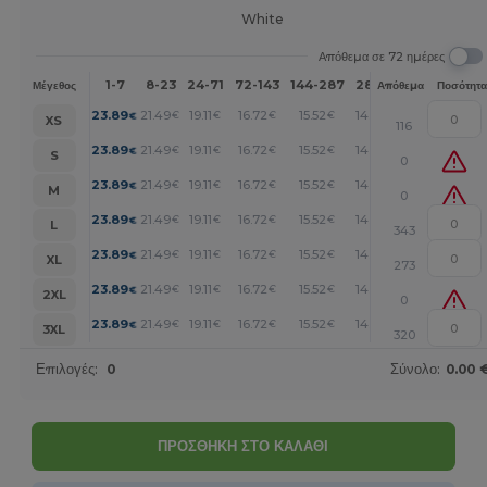
White
Απόθεμα σε 72 ημέρες
1-7
8-23
24-71
72-143
144-287
288 +
Περισσότερα
Μέγεθος
Απόθεμα
Ποσότητα
+
23.89
21.49
19.11
16.72
15.52
14.33
€
€
€
€
€
€
XS
116
+
23.89
21.49
19.11
16.72
15.52
14.33
€
€
€
€
€
€
S
0
+
23.89
21.49
19.11
16.72
15.52
14.33
€
€
€
€
€
€
M
0
+
23.89
21.49
19.11
16.72
15.52
14.33
€
€
€
€
€
€
L
343
+
23.89
21.49
19.11
16.72
15.52
14.33
€
€
€
€
€
€
XL
273
+
23.89
21.49
19.11
16.72
15.52
14.33
€
€
€
€
€
€
2XL
0
+
23.89
21.49
19.11
16.72
15.52
14.33
€
€
€
€
€
€
3XL
320
Επιλογές:
0
Σύνολο:
0.00 
ΠΡΟΣΘΗΚΗ ΣΤΟ ΚΑΛΑΘΙ