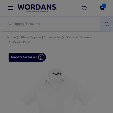
×
Εφαρμογή Wordans
Λήψη app
Καλύτερες τιμές στην εφαρμογή!
Home
Blank Apparel | Accessories
Shirts
Women
SOL'S 16070
Αποστέλλεται σε