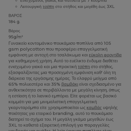
Ενισχυμένος γιακάς και πατιλέτα με 7 κουμπιά
Λειτουργική
τσέπη
στο στήθος και μεγέθη έως 3XL
ΒΑΡΟΣ
184 g.
Βάρος
95g/m²
Γυναικείο κοντομάνικο πουκάμισο ποπλίνα από 105
gsm polycotton που προσφέρει επαγγελματική
εμφάνιση με αντοχή στο τσαλάκωμα και
εύκολη φροντίδα
για καθημερινή χρήση. Αυτό το ευέλικτο ένδυμα διαθέτει
ενισχυμένο γιακά και μια πρακτική
τσέπη
στο στήθος,
εξασφαλίζοντας μια προσεγμένη εμφάνιση καθ' όλη τη
διάρκεια της εργάσιμης ημέρας. Το ελαφρύ μείγμα από
65% πολυεστέρα και 35%
βαμβάκι
είναι σχεδιασμένο για
ανθεκτικότητα σε περιβάλλοντα με μεγάλη κίνηση, όπως
η εστίαση ή το λιανικό εμπόριο. Είτε φοριέται ως βασικό
κομμάτι για μια μινιμαλιστική επαγγελματική
γκαρνταρόμπα είτε χρησιμοποιείται ως
καμβάς
υψηλής
ποιότητας για εταιρικό branding, αυτό το πουκάμισο
διατηρεί το σχήμα του. Η μεγάλη γκάμα μεγεθών έως
3XL το καθιστά εξαιρετική επιλογή για παραγγελίες
χονδρικής για ομάδες. Η λεία ύφανση ποπλίνας είναι