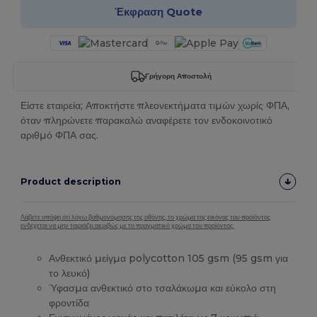
Έκφραση Quote
Γρήγορη Αποστολή
Είστε εταιρεία; Αποκτήστε πλεονεκτήματα τιμών χωρίς ΦΠΑ,
όταν πληρώνετε παρακαλώ αναφέρετε τον ενδοκοινοτικό
αριθμό ΦΠΑ σας.
Product description
Λάβετε υπόψη ότι λόγω βαθμονόμησης της οθόνης, το χρώμα της εικόνας του προϊόντος
ενδέχεται να μην ταιριάζει ακριβώς με το πραγματικό χρώμα του προϊόντος.
Ανθεκτικό μείγμα polycotton 105 gsm (95 gsm για
το λευκό)
Ύφασμα ανθεκτικό στο τσαλάκωμα και εύκολο στη
φροντίδα