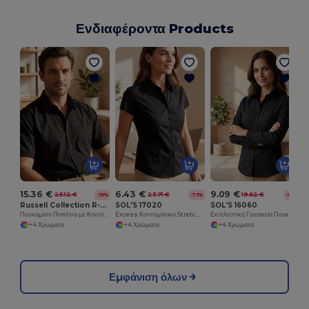
Ενδιαφέροντα Products
15.36 €
6.43 €
9.09 €
25.12 €
23.71 €
19.62 €
-39%
-73%
-54%
Russell Collection R-935M-0
SOL'S 17020
SOL'S 16060
Πουκάμισο Ποπλίνα με Κοντό Μανίκι
Excess Κοντομάνικο Stretch Γυναικείο Πουκάμισο
Εκτελεστική Γυναικεία Πουκαμίσα Poplin με Μακριά Μανίκια
+4 Χρώματα
+4 Χρώματα
+4 Χρώματα
Εμφάνιση όλων