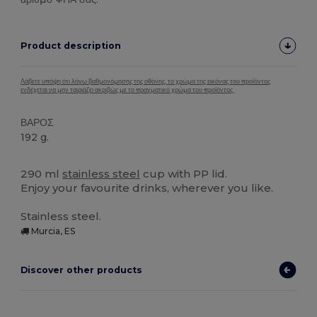
Product description
Λάβετε υπόψη ότι λόγω βαθμονόμησης της οθόνης, το χρώμα της εικόνας του προϊόντος
ενδέχεται να μην ταιριάζει ακριβώς με το πραγματικό χρώμα του προϊόντος.
ΒΑΡΟΣ
192 g.
Υψηλό Απόθεμα
290 ml
stainless steel
cup with PP lid.
Enjoy your favourite drinks, wherever you like.
Stainless steel.
Murcia, ES
Discover other products