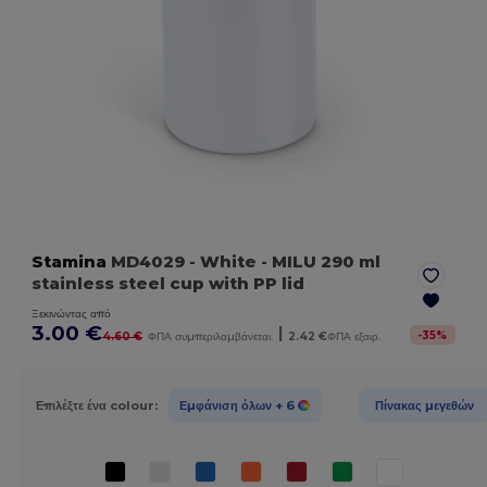
Stamina
MD4029
- White
- MILU 290 ml
stainless steel cup with PP lid
Ξεκινώντας από
3.00 €
|
-
35
%
4.60 €
ΦΠΑ συμπεριλαμβάνεται.
2.42 €
ΦΠΑ εξαιρ.
Επιλέξτε ένα colour:
Εμφάνιση όλων
+ 6
Πίνακας μεγεθών