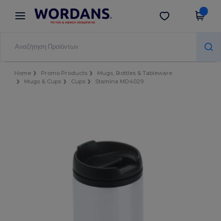
×
Εφαρμογή Wordans
Λήψη app
Καλύτερες τιμές στην εφαρμογή!
Home
Promo Products
Mugs, Bottles & Tableware
Mugs & Cups
Cups
Stamina MD4029