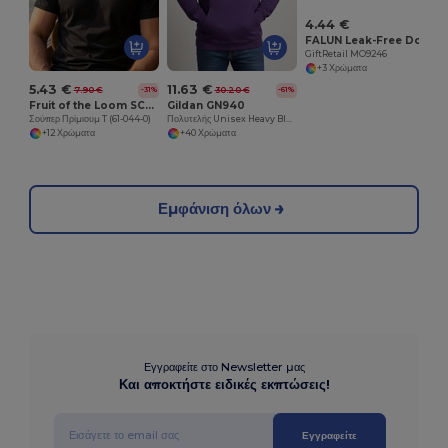
4.44 €
FALUN Leak-Free Double Wall Stainless Steel Travel Cup
GiftRetail MO9246
+3 Χρώματα
5.43 €
11.63 €
7.90 €
30.20 €
-31%
-61%
Fruit of the Loom SC210
Gildan GN940
Σούπερ Πρίμιουμ T (61-044-0)
Πολυτελής Unisex Heavy Blend Hooded Sweatshirt
+12 Χρώματα
+40 Χρώματα
Εμφάνιση όλων
Εγγραφείτε στο Newsletter μας
Και αποκτήστε ειδικές εκπτώσεις!
Εγγραφείτε