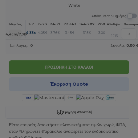
White
Απόθεμα σε 51 ημέρες
1-7
8-23
24-71
72-143
144-287
288 +
Περισσότερα
Μέγεθος
Απόθεμα
Ποσότητα
+
4.35
4.05
3.76
3.45
3.15
3.00
€
€
€
€
€
€
14,4cm/7,3Ø
1213
Επιλογές:
0
Σύνολο:
0.00 
ΠΡΟΣΘΗΚΗ ΣΤΟ ΚΑΛΑΘΙ
Έκφραση Quote
Γρήγορη Αποστολή
Είστε εταιρεία; Αποκτήστε πλεονεκτήματα τιμών χωρίς ΦΠΑ,
όταν πληρώνετε παρακαλώ αναφέρετε τον ενδοκοινοτικό
αριθμό ΦΠΑ σας.