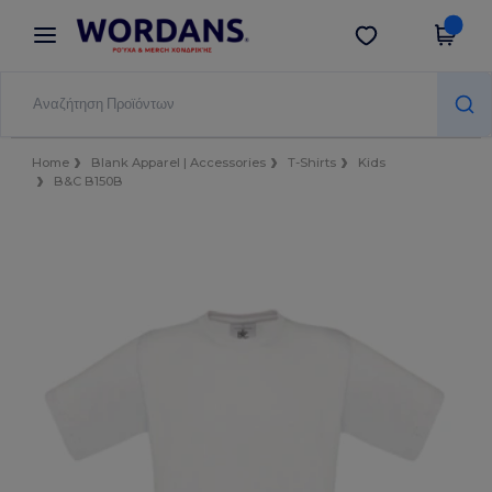
×
Εφαρμογή Wordans
Λήψη app
Καλύτερες τιμές στην εφαρμογή!
Home
Blank Apparel | Accessories
T-Shirts
Kids
B&C B150B