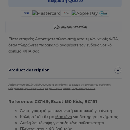
Έκφραση Quote
Γρήγορη Αποστολή
Είστε εταιρεία; Αποκτήστε πλεονεκτήματα τιμών χωρίς ΦΠΑ,
όταν πληρώνετε παρακαλώ αναφέρετε τον ενδοκοινοτικό
αριθμό ΦΠΑ σας.
Product description
Λάβετε υπόψη ότι λόγω βαθμονόμησης της οθόνης, το χρώμα της εικόνας του προϊόντος
ενδέχεται να μην ταιριάζει ακριβώς με το πραγματικό χρώμα του προϊόντος.
Reference: CG149, Exact 150 Kids, BC151
Άνετη γραμμή με σωληνωτή κατασκευή για άνεση
Κολάρο 1x1 rib με
ελαστάνη
για διατήρηση σχήματος
Διπλή λαιμόκοψη για αυξημένη ανθεκτικότητα
Πλένεται στους 40 βαθμούς