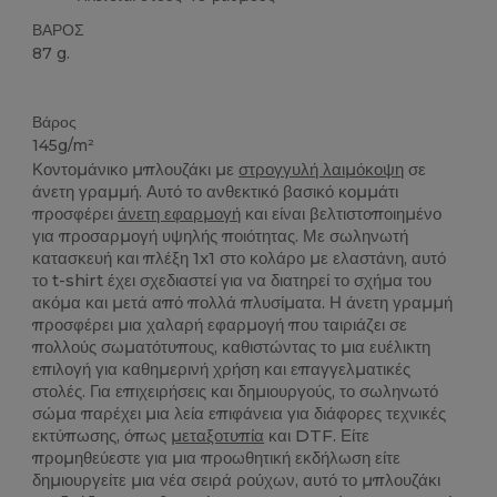
ΒΑΡΟΣ
87 g.
Custom
Βάρος
145g/m²
Κοντομάνικο μπλουζάκι με
στρογγυλή λαιμόκοψη
σε
άνετη γραμμή. Αυτό το ανθεκτικό βασικό κομμάτι
προσφέρει
άνετη εφαρμογή
και είναι βελτιστοποιημένο
για προσαρμογή υψηλής ποιότητας. Με σωληνωτή
κατασκευή και πλέξη 1x1 στο κολάρο με ελαστάνη, αυτό
το t-shirt έχει σχεδιαστεί για να διατηρεί το σχήμα του
ακόμα και μετά από πολλά πλυσίματα. Η άνετη γραμμή
προσφέρει μια χαλαρή εφαρμογή που ταιριάζει σε
πολλούς σωματότυπους, καθιστώντας το μια ευέλικτη
επιλογή για καθημερινή χρήση και επαγγελματικές
στολές. Για επιχειρήσεις και δημιουργούς, το σωληνωτό
σώμα παρέχει μια λεία επιφάνεια για διάφορες τεχνικές
εκτύπωσης, όπως
μεταξοτυπία
και DTF. Είτε
προμηθεύεστε για μια προωθητική εκδήλωση είτε
δημιουργείτε μια νέα σειρά ρούχων, αυτό το μπλουζάκι