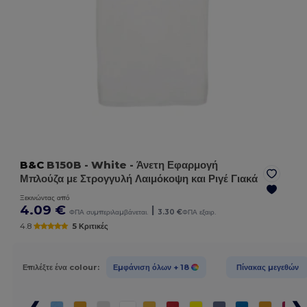
B&C
B150B
- White
- Άνετη Εφαρμογή
Μπλούζα με Στρογγυλή Λαιμόκοψη και Ριγέ Γιακά
Ξεκινώντας από
4.09 €
|
ΦΠΑ συμπεριλαμβάνεται.
3.30 €
ΦΠΑ εξαιρ.
4.8
5 Κριτικές
Επιλέξτε ένα colour:
Εμφάνιση όλων
+ 18
Πίνακας μεγεθών