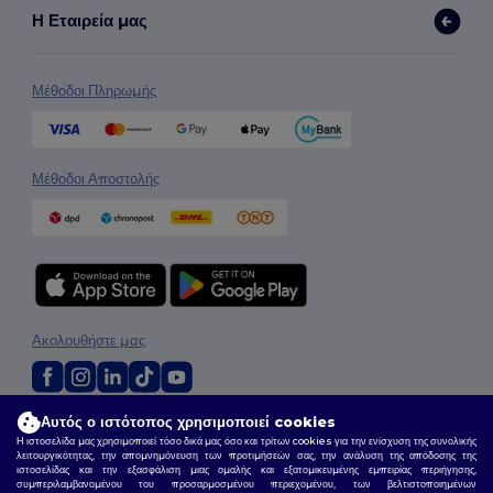
Η Εταιρεία μας
Μέθοδοι Πληρωμής
Μέθοδοι Αποστολής
Ακολουθήστε μας
Αυτός ο ιστότοπος χρησιμοποιεί cookies
2026. Όλα τα Δικαιώματα Διατηρούνται
Η ιστοσελίδα μας χρησιμοποιεί τόσο δικά μας όσο και τρίτων cookies για την ενίσχυση της συνολικής
Όροι & Προϋποθέσεις
|
Πολιτική Απορρήτου
|
Πολιτική για τα Cookies
|
Site Map
λειτουργικότητας, την απομνημόνευση των προτιμήσεών σας, την ανάλυση της απόδοσης της
ιστοσελίδας και την εξασφάλιση μιας ομαλής και εξατομικευμένης εμπειρίας περιήγησης,
συμπεριλαμβανομένου του προσαρμοσμένου περιεχομένου, των βελτιστοποιημένων