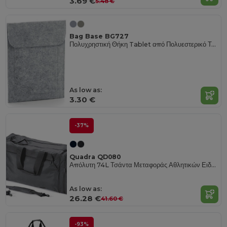
3.69 €
5.48 €
Bag Base BG727
Πολυχρηστική Θήκη Tablet από Πολυεστερικό Τσόχα με Τσέπη
As low as:
3.30 €
-37%
Quadra QD080
Απόλυτη 74L Τσάντα Μεταφοράς Αθλητικών Ειδών Πολλαπλών Θηκών
As low as:
26.28 €
41.60 €
-93%