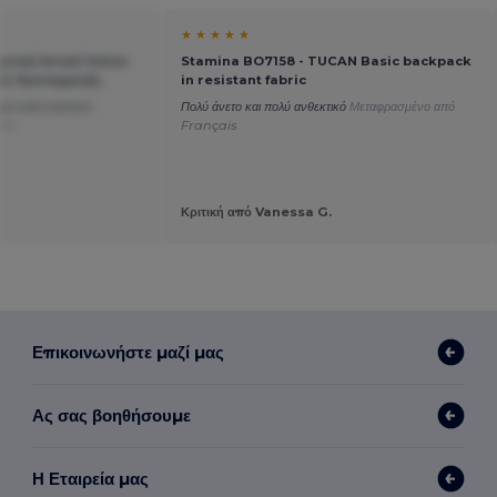
★ ★ ★ ★ ★
στική Αστική Τσάντα
Stamina BO7158 - TUCAN Basic backpack
γές Προσαρμογής
in resistant fabric
ιμή καλή ποιότητα
Πολύ άνετο και πολύ ανθεκτικό
Μεταφρασμένο από
sch
Français
Κριτική από Vanessa G.
Επικοινωνήστε μαζί μας
Ας σας βοηθήσουμε
Η Εταιρεία μας