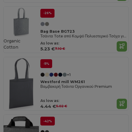
-26%
Bag Base BG723
Τσάντα Tote από Κομψό Πολυεστερικό Τσόχα για Γυναίκες από Bag Base
Organic
As low as:
Cotton
5.23 €
7.10 €
-11%
+1
Westford mill WM261
Βαμβακερή Τσάντα Οργανικού Premium
As low as:
4.44 €
5.02 €
-42%