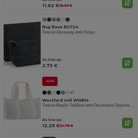
11.62 €
18.50 €
Bag Base BG724
Τσάντα Αξεσουάρ από Τσόχα
Organic
As low as:
Cotton
2.73 €
-44%
+1
Westford mill WM814
Τσάντα Βαρέλι Ταξιδιού από Οικολογικό Οργανικό Βαμβάκι
As low as:
12.29 €
21.78 €