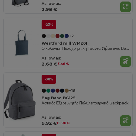
As low as:
2.98 €
-23%
+2
Westford mill WM201
Οικολογική Πολυχρηστική Τσάντα Ώμου από Βαμβάκι
As low as:
2.68 €
3.46 €
-38%
+18
Bag Base BG125
Αστικός Εξερευνητής Πολυλειτουργικό Backpack
As low as:
9.92 €
15.90 €