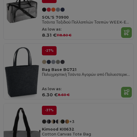
SOL'S 70900
Τσάντα Ταξιδιού Πολλαπλών Τσεπών WEEK-END 600 D Polyester
As low as:
8.31 €
118.80 €
-27%
Bag Base BG721
Πολυχρηστική Τσάντα Αγορών από Πολυεστερικό Τσόχα με Τσέπη
As low as:
6.30 €
8.60 €
-37%
+3
Kimood KI0632
Cotton Canvas Tote Bag