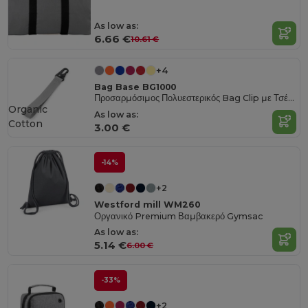
As low as:
6.66 €
10.61 €
+4
Bag Base BG1000
Προσαρμόσιμος Πολυεστερικός Bag Clip με Τσέπη
Organic
As low as:
Cotton
3.00 €
-14%
+2
Westford mill WM260
Οργανικό Premium Βαμβακερό Gymsac
As low as:
5.14 €
6.00 €
-33%
+2