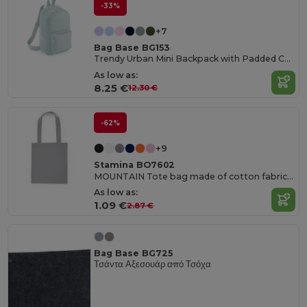
-33%
+7
Bag Base BG153
Trendy Urban Mini Backpack with Padded Comfort
As low as:
8.25 €
12.30 €
-62%
+9
Stamina BO7602
MOUNTAIN Tote bag made of cotton fabric in different colours
As low as:
1.09 €
2.87 €
Bag Base BG725
Τσάντα Αξεσουάρ από Τσόχα