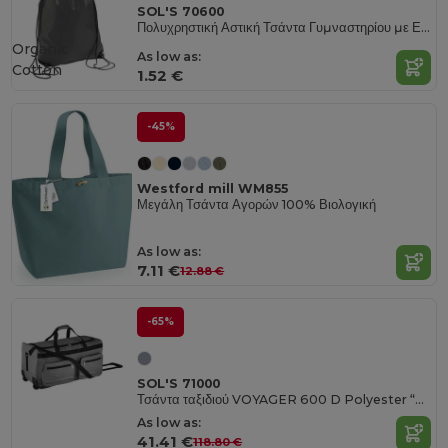
SOL'S 70600
Πολυχρηστική Αστική Τσάντα Γυμναστηρίου με Επιλογές Προσαρμογής
Organic
As low as:
Cotton
1.52 €
-45%
Westford mill WM855
Μεγάλη Τσάντα Αγορών 100% Βιολογική
As low as:
7.11 €
12.88 €
-65%
SOL'S 71000
Τσάντα ταξιδιού VOYAGER 600 D Polyester “Luxury“ με ρόδες
As low as:
41.41 €
118.80 €