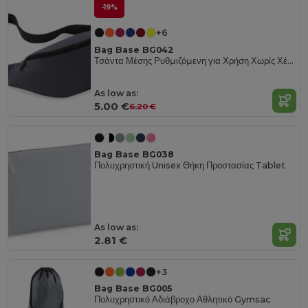
-19%
+6
Bag Base BG042
Τσάντα Μέσης Ρυθμιζόμενη για Χρήση Χωρίς Χέρια
As low as:
5.00 €
6.20 €
Bag Base BG038
Πολυχρηστική Unisex Θήκη Προστασίας Tablet
As low as:
2.81 €
+3
Bag Base BG005
Πολυχρηστικό Αδιάβροχο Αθλητικό Gymsac