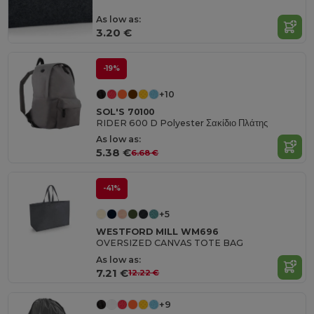
As low as:
3.20 €
-19%
+10
SOL'S 70100
RIDER 600 D Polyester Σακίδιο Πλάτης
As low as:
5.38 €
6.68 €
-41%
+5
WESTFORD MILL WM696
OVERSIZED CANVAS TOTE BAG
As low as:
7.21 €
12.22 €
+9