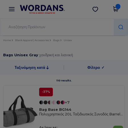
×
Εφαρμογή Wordans
Λήψη app
Καλύτερες τιμές στην εφαρμογή!
Home
Blank Apparel | Accessories
Bags
Unisex
Bags Unisex Gray
χονδρική και λιανική
Ταξινόμηση κατά
Φίλτρο
✓
110 results.
-37%
+7
Bag Base BG144
Πολυχρηστικός 20L Ταξιδιωτικός Συνοδός Barrel Bag
As low as: