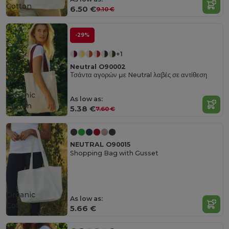
Cotton
6.50 €
9.10 €
-29%
+1
Neutral O90002
Τσάντα αγορών με Neutral λαβές σε αντίθεση
Organic
As low as:
Cotton
5.38 €
7.60 €
NEUTRAL O90015
Shopping Bag with Gusset
Organic
As low as:
Cotton
5.66 €