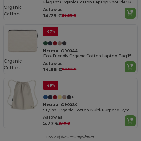
Elegant Organic Cotton Laptop Shoulder Bag
Organic
As low as:
Cotton
14.76 €
22.50 €
-37%
Neutral O90044
Eco-Friendly Organic Cotton Laptop Bag 15-Inch
Organic
As low as:
Cotton
14.86 €
23.60 €
-29%
+1
Neutral O90020
Stylish Organic Cotton Multi-Purpose Gym Bag
As low as:
5.77 €
8.10 €
Προβολή όλων των προϊόντων.