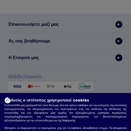
Επικοινωνήστε μαζί μας
Ας σας βοηθήσουμε
Η Εταιρεία μας
Μέθοδοι Πληρωμής
Μέθοδοι Αποστολής
Αυτός ο ιστότοπος χρησιμοποιεί cookies
Η ιστοσελίδα μας χρησιμοποιεί τόσο δικά μας όσο και τρίτων cookies για την ενίσχυση της συνολικής
λειτουργικότητας, την απομνημόνευση των προτιμήσεών σας, την ανάλυση της απόδοσης της
ιστοσελίδας και την εξασφάλιση μιας ομαλής και εξατομικευμένης εμπειρίας περιήγησης,
συμπεριλαμβανομένου του προσαρμοσμένου περιεχομένου, των βελτιστοποιημένων
αλληλεπιδράσεων με την ιστοσελίδα μας και της διαφήμισης.
Μπορείτε να διαχειριστείτε τις προτιμήσεις σας για τα cookies οποιαδήποτε στιγμή. Τα απαραίτητα