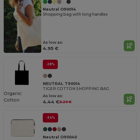
Neutral O90014
Shopping bag with long handles
Organic
As low as:
Cotton
4.95 €
-28%
NEUTRAL T90014
TIGER COTTON SHOPPING BAG
Organic
As low as:
Cotton
4.44 €
6.20 €
-34%
Neutral O90040