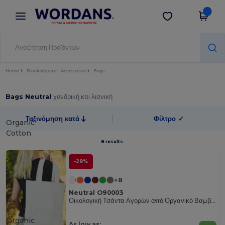
×
Εφαρμογή Wordans
Λήψη app
Καλύτερες τιμές στην εφαρμογή!
Home
Blank Apparel | Accessories
Bags
Bags Neutral
χονδρική και λιανική
Ταξινόμηση κατά
Φίλτρο
✓
Organic
Cotton
8 results.
-29%
+8
Neutral O90003
Οικολογική Τσάντα Αγορών από Οργανικό Βαμβάκι
Organic
As low as: