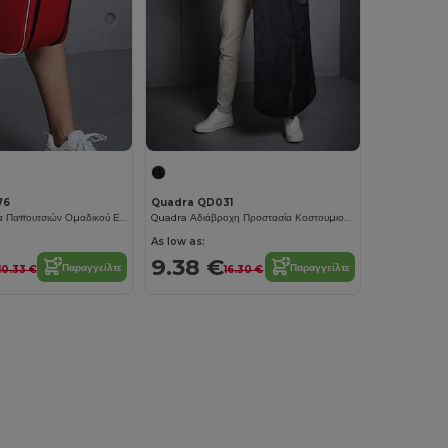
76
Quadra QD031
Ανθεκτική Τσάντα Παπουτσιών Ομαδικού Εξοπλισμού με Επιλογές Κεντήματος
Quadra Αδιάβροχη Προστασία Κοστουμιού με Υποδοχή Κρεμάστρας
As low as:
9.38 €
Παραγγείλτε
Παραγγείλτε
10.33 €
16.30 €