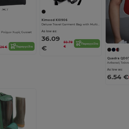
Kimood KI0906
Deluxe Travel Garment Bag with Multiple Pockets
As low as:
 Ρούχων Χωρίς Gusset
36.09
50.79
Παραγγείλτε
€
€
Παραγγείλτε
.26 €
Quadra QD0
As low as:
6.54 €