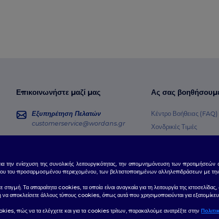
Επικοινωνήστε μαζί μας
Ας σας βοηθήσουμ
Εξυπηρέτηση Πελατών
Κέντρο Βοήθειας (FAQ)
customerservice@wordans.gr
Χονδρικές Τιμές
Επιστροφές & Επιστρο
Πωλήσεις
sales@wordans.gr
Γλωσσάρι
για την ενίσχυση της συνολικής λειτουργικότητας, την απομνημόνευση των προτιμήσεών σ
Μέθοδοι Αποστολής
Παρακολούθηση Παραγγελίας
ου του προσαρμοσμένου περιεχομένου, των βελτιστοποιημένων αλληλεπιδράσεων με την ισ
Κωδικοί Κουπονιών
τε στιγμή. Τα απαραίτητα cookies, τα οποία είναι αναγκαία για τη λειτουργία της ιστοσελί
ε ή να αποκλείσετε άλλους τύπους cookies, όπως αυτά που χρησιμοποιούνται για εξατομίκευ
okies, πώς να τα ελέγχετε και για τα cookies τρίτων, παρακαλούμε ανατρέξτε στην
Πολιτι
👋
Γε