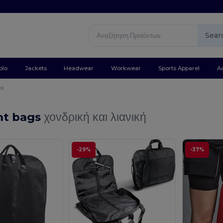
Sear
olo
Jackets
Headwear
Workwear
Sports Apparel
A
gs
t bags
χονδρική και λιανική
-29%
-37%