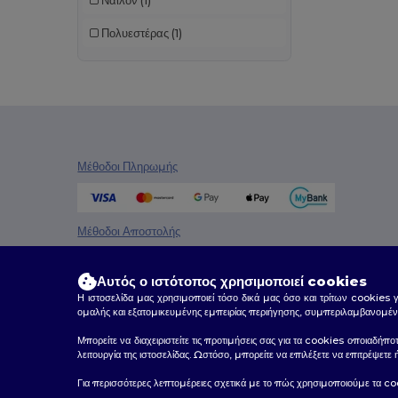
Νάιλον
(1)
Πολυεστέρας
(1)
Μέθοδοι Πληρωμής
Μέθοδοι Αποστολής
Αυτός ο ιστότοπος χρησιμοποιεί cookies
Η ιστοσελίδα μας χρησιμοποιεί τόσο δικά μας όσο και τρίτων cookies 
ομαλής και εξατομικευμένης εμπειρίας περιήγησης, συμπεριλαμβανομέν
Μπορείτε να διαχειριστείτε τις προτιμήσεις σας για τα cookies οποιαδήπο
λειτουργία της ιστοσελίδας. Ωστόσο, μπορείτε να επιλέξετε να επιτρέψετ
2026. Όλα τα Δικαιώματα Διατηρούνται
Για περισσότερες λεπτομέρειες σχετικά με το πώς χρησιμοποιούμε τα co