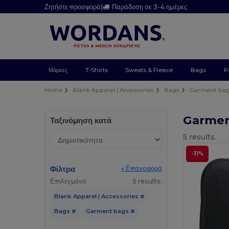
Ζητήστε προσφορά
|
Παράδοση σε 3-4 ημέρες
Μάρκες
T-Shirts
Sweats & Fleece
Bags
P
Home
Blank Apparel | Accessories
Bags
Garment ba
Garmen
Ταξινόμηση κατά
5 results.
-31%
Φίλτρα
« Επαναφορά
Επιλεγμένο
5 results.
Blank Apparel | Accessories
Bags
Garment bags