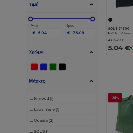
Τιμή
Από
Προς
SOL'S 74300
€
€
PREMIER Τσάντα
As low as:
5.04 €
7
Χρώμα
Μάρκες
-25%
Kimood
(1)
Label Serie
(1)
Quadra
(2)
SOL'S
(1)