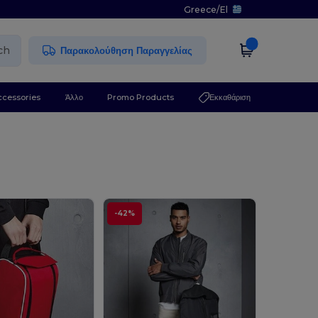
Greece
/
El
ch
Παρακολούθηση Παραγγελίας
ccessories
Άλλο
Promo Products
Εκκαθάριση
-42%