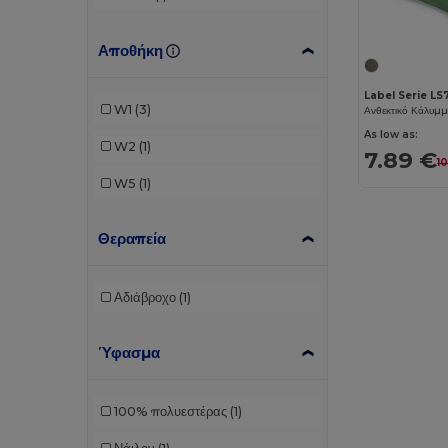
Αποθήκη
Label Serie LS
W1
(3)
As low as:
W2
(1)
7.89 €
1
W5
(1)
Θεραπεία
Αδιάβροχο
(1)
Ύφασμα
100% πολυεστέρας
(1)