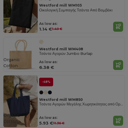
Westford mill WM103
Οικολογική Συμπαγής Τσάντα Από Βαμβάκι
As low as:
1.14 €
1.40 €
Westford mill WM408
Τσάντα Αγορών Jumbo Burlap
Organic
As low as:
Cotton
6.38 €
-48%
Westford mill WM850
Τσάντα Αγορών Μεγάλης Χωρητικότητας από Οργανικό Βαμβάκι
Organic
As low as:
Cotton
5.93 €
11.36 €