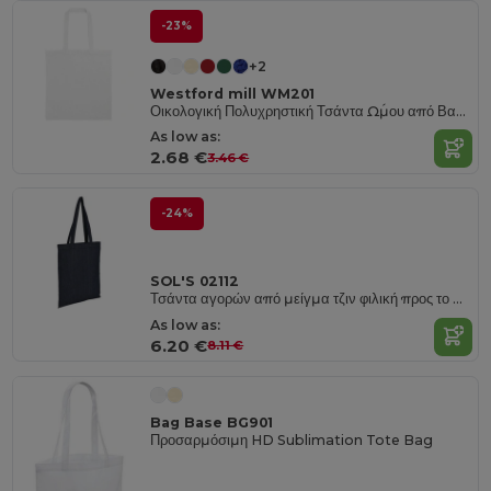
-23%
+2
Westford mill WM201
Οικολογική Πολυχρηστική Τσάντα Ώμου από Βαμβάκι
As low as:
2.68 €
3.46 €
-24%
SOL'S 02112
Τσάντα αγορών από μείγμα τζιν φιλική προς το περιβάλλον
As low as:
6.20 €
8.11 €
Bag Base BG901
Προσαρμόσιμη HD Sublimation Tote Bag