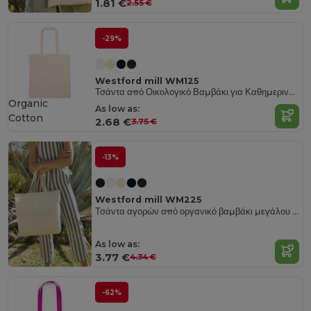
1.81 €
2.55 €
-29%
Westford mill WM125
Τσάντα από Οικολογικό Βαμβάκι για Καθημερινή Χρήση
Organic
As low as:
Cotton
2.68 €
3.75 €
-13%
Westford mill WM225
Τσάντα αγορών από οργανικό βαμβάκι μεγάλου όγκου
As low as:
3.77 €
4.34 €
-62%