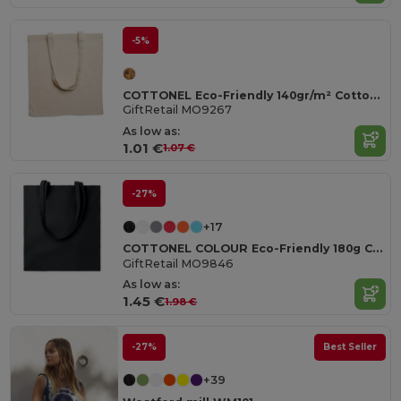
-5%
COTTONEL Eco-Friendly 140gr/m² Cotton Shopping Tote Bag
GiftRetail MO9267
As low as:
1.01 €
1.07 €
-27%
+17
COTTONEL COLOUR Eco-Friendly 180g Cotton Shopping Bag with Long Handles
GiftRetail MO9846
As low as:
1.45 €
1.98 €
-27%
Best Seller
+39