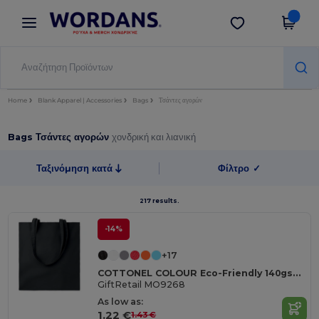
×
Εφαρμογή Wordans
Λήψη app
Καλύτερες τιμές στην εφαρμογή!
Home
Blank Apparel | Accessories
Bags
Τσάντες αγορών
Bags Τσάντες αγορών
χονδρική και λιανική
Ταξινόμηση κατά
Φίλτρο
✓
217 results.
-14%
+17
COTTONEL COLOUR Eco-Friendly 140gsm Cotton Shopping Tote Bag
GiftRetail MO9268
As low as:
1.22 €
1.43 €