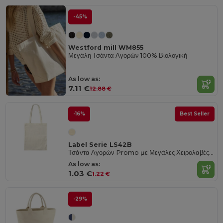
-45%
Westford mill WM855
Μεγάλη Τσάντα Αγορών 100% Βιολογική
As low as:
7.11 €
12.88 €
-16%
Best Seller
Label Serie LS42B
Τσάντα Αγορών Promo με Μεγάλες Χειρολαβές από Βαμβάκι
As low as:
1.03 €
1.22 €
-29%