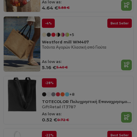
As low as:
4.64 €
5.88 €
-4%
Best Seller
+5
Westford mill WM407
Τσάντα Αγορών Κλασική από Γιούτα
As low as:
5.16 €
5.40 €
-28%
+8
TOTECOLOR Πολυχρηστική Επαναχρησιμοποιούμενη Τσάντα Αγορών και Παραλίας
GiftRetail IT3787
As low as:
0.52 €
0.72 €
-22%
Best Seller