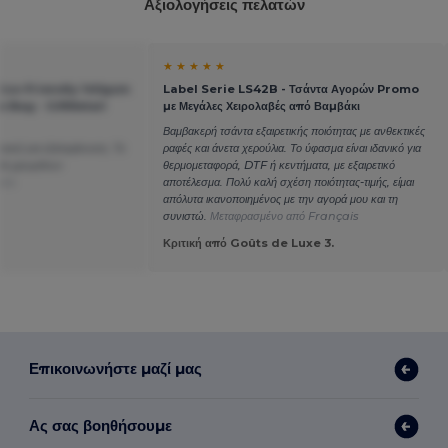
Αξιολογήσεις πελατών
★ ★ ★ ★ ★
co-Friendly 140gsm
Label Serie LS42B - Τσάντα Αγορών Promo
 Bag - GiftRetail
με Μεγάλες Χειρολαβές από Βαμβάκι
Βαμβακερή τσάντα εξαιρετικής ποιότητας με ανθεκτικές
ανική για εξατομίκευση. Το
ραφές και άνετα χερούλια. Το ύφασμα είναι ιδανικό για
λία χρωμάτων
θερμομεταφορά, DTF ή κεντήματα, με εξαιρετικό
ais
αποτέλεσμα. Πολύ καλή σχέση ποιότητας-τιμής, είμαι
απόλυτα ικανοποιημένος με την αγορά μου και τη
συνιστώ.
Μεταφρασμένο από Français
Κριτική από Goûts de Luxe 3.
Επικοινωνήστε μαζί μας
Ας σας βοηθήσουμε