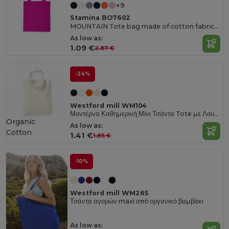
+9
Stamina BO7602
MOUNTAIN Tote bag made of cotton fabric in different colours
As low as:
1.09 €
2.87 €
-24%
Westford mill WM104
Μοντέρνα Καθημερινή Μίνι Τσάντα Tote με Λουράκι Ώμου
Organic
As low as:
Cotton
1.41 €
1.85 €
-10%
Westford mill WM265
Τσάντα αγορών maxi από οργανικό βαμβάκι
As low as: