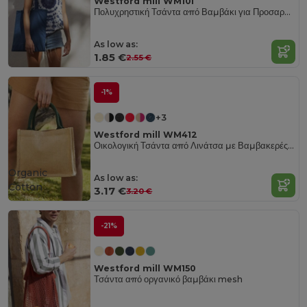
Westford mill WM101
Πολυχρηστική Τσάντα από Βαμβάκι για Προσαρμογή
As low as:
1.85 €
2.55 €
-1%
+3
Westford mill WM412
Οικολογική Τσάντα από Λινάτσα με Βαμβακερές Λαβές
Organic
As low as:
Cotton
3.17 €
3.20 €
-21%
Westford mill WM150
Τσάντα από οργανικό βαμβάκι mesh