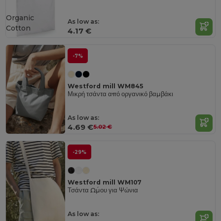
Organic
As low as:
Cotton
4.17 €
-7%
Westford mill WM845
Μικρή τσάντα από οργανικό βαμβάκι
As low as:
4.69 €
5.02 €
-29%
Westford mill WM107
Τσάντα Ώμου για Ψώνια
As low as: