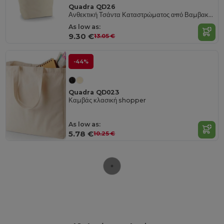
Quadra QD26
Ανθεκτική Τσάντα Καταστρώματος από Βαμβακερό Καμβά Εξωτερικού Χώρου
As low as:
9.30 €
13.05 €
-44%
Quadra QD023
Καμβάς κλασική shopper
As low as:
5.78 €
10.25 €