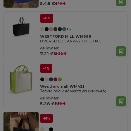
5.48 €
6.10 €
-41%
+5
WESTFORD MILL WM696
OVERSIZED CANVAS TOTE BAG
As low as:
7.21 €
12.22 €
-4%
Westford mill WM421
Τσάντα midi από γιούτα για εκτυπωτές
As low as:
5.28 €
5.50 €
-18%