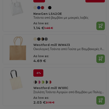
NewGen LS42OE
Τσάντα από βαμβάκι με μακριές λαβές
As low as:
1.14 €
1.46 €
Westford mill WM413
Οικολογική Τσάντα από Γιούτα με Βαμβακερές Λαβές
As low as:
4.69 €
-6%
Westford mill W101C
Στυλάτη Τσάντα Αγορών από Βαμβάκι με Πολύχρωμες Λαβές
As low as:
2.03 €
2.16 €