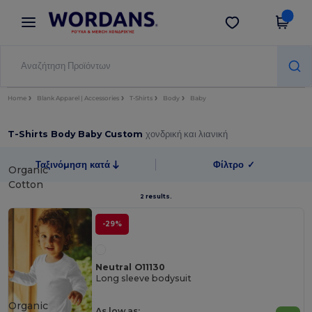
×
Εφαρμογή Wordans
Λήψη app
Καλύτερες τιμές στην εφαρμογή!
Home
Blank Apparel | Accessories
T-Shirts
Body
Baby
T-Shirts Body Baby Custom
χονδρική και λιανική
Ταξινόμηση κατά
Φίλτρο
✓
Organic
Cotton
2 results.
-29%
Neutral O11130
Long sleeve bodysuit
Organic
As low as: