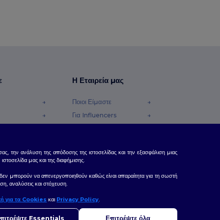
ε
Η Εταιρεία μας
Ποιοι Είμαστε
Για Influencers
φές Χρημάτων
Επικοινωνήστε μαζί μας
Κέντρο Καριέρας
ας, την ανάλυση της απόδοσης της ιστοσελίδας και την εξασφάλιση μιας
τοσελίδα μας και της διαφήμισης.
δας, δεν μπορούν να απενεργοποιηθούν καθώς είναι απαραίτητα για τη σωστή
ση, αναλύσεις και στόχευση.
κή για τα Cookies
και
Privacy Policy
.
ια σας
ετε ερωτήσεις ή απορίες, μπορείτε να επικοινωνήσετε μαζί μας ανά πάσα
πιτρέψτε Essentials
Επιτρέψτε όλα