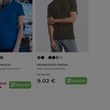
+2
PM4025
PROMODORO PM3100
 knit polo shirt
Βαρύ γιούνισεξ μπλουζάκι
As low as:
9.02 €
Παραγγείλτε
21.60
Παραγγείλτε
€