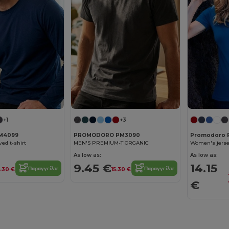
+1
+3
M4099
PROMODORO PM3090
Promodoro 
ed t-shirt
MEN'S PREMIUM-T ORGANIC
Women's jersey
As low as:
As low as:
9.45 €
14.15
Παραγγείλτε
Παραγγείλτε
4.30 €
15.30 €
€