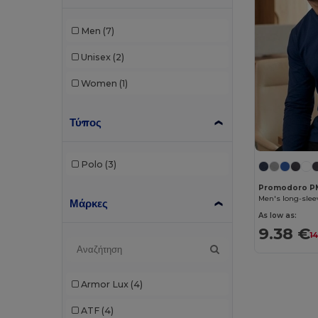
Men
(7)
Unisex
(2)
Women
(1)
Τύπος
Polo
(3)
Promodoro P
Men's long-sleev
Μάρκες
As low as:
9.38 €
1
Armor Lux
(4)
ATF
(4)