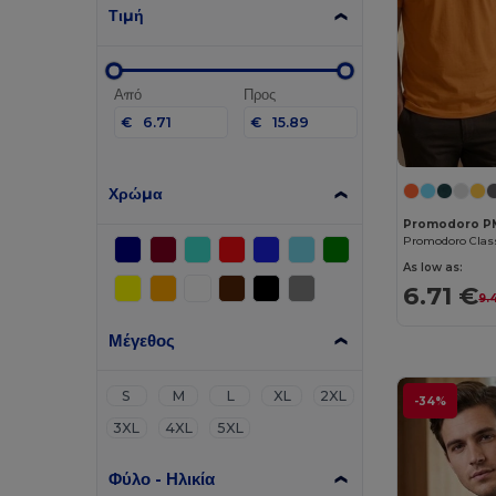
Τιμή
Από
Προς
€
€
Χρώμα
Promodoro P
As low as:
6.71 €
9.
Μέγεθος
S
M
L
XL
2XL
-34%
3XL
4XL
5XL
Φύλο - Ηλικία