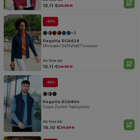
15.11 €
26.30 €
-43%
+3
Regatta RGA629
Μπουφάν Softshell Γυναικών
As low as:
15.11 €
26.30 €
-36%
Regatta RGA844
Σώμα Ζεστού Υφάσματος
As low as:
16.10 €
25.20 €