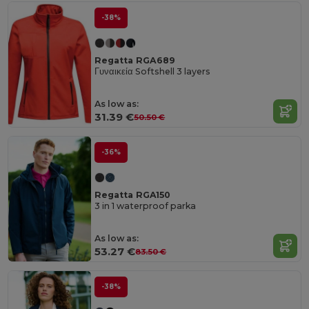
-38%
Regatta RGA689
Γυναικεία Softshell 3 layers
As low as:
31.39 €
50.50 €
-36%
Regatta RGA150
3 in 1 waterproof parka
As low as:
53.27 €
83.50 €
-38%