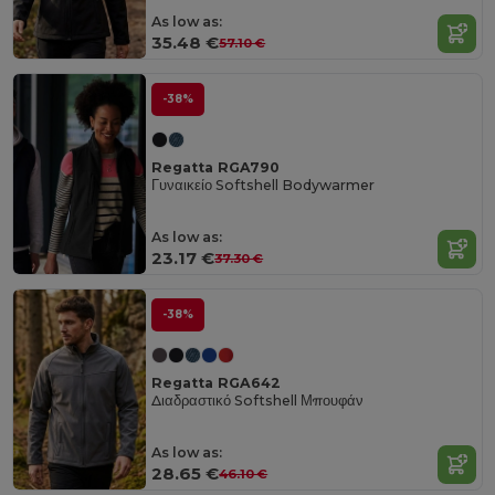
As low as:
35.48 €
57.10 €
-38%
Regatta RGA790
Γυναικείο Softshell Bodywarmer
As low as:
23.17 €
37.30 €
-38%
Regatta RGA642
Διαδραστικό Softshell Μπουφάν
As low as:
28.65 €
46.10 €