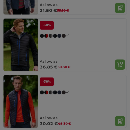
As low as:
21.80 €
35.10 €
-38%
+1
As low as:
36.85 €
59.30 €
-38%
+1
As low as:
30.02 €
48.30 €