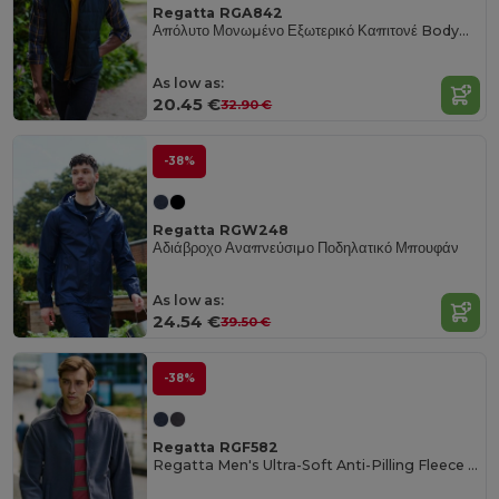
Regatta RGA842
Απόλυτο Μονωμένο Εξωτερικό Καπιτονέ Bodywarmer
As low as:
20.45 €
32.90 €
-38%
Regatta RGW248
Αδιάβροχο Αναπνεύσιμο Ποδηλατικό Μπουφάν
As low as:
24.54 €
39.50 €
-38%
Regatta RGF582
Regatta Men's Ultra-Soft Anti-Pilling Fleece Jacket