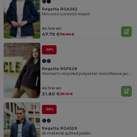
Regatta RGA362
Μονωτικό γυναικείο παρκά
Organic
As low as:
Cotton
47.79 €
76.90 €
-38%
Regatta RGF628
Women's recycled polyester microfleece jacket
As low as:
21.80 €
35.10 €
-38%
Regatta RGA529
Bi-material quilted jacket