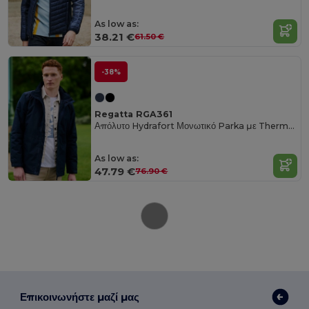
As low as:
38.21 €
61.50 €
-38%
Regatta RGA361
Απόλυτο Hydrafort Μονωτικό Parka με Thermo-Guard
As low as:
47.79 €
76.90 €
Επικοινωνήστε μαζί μας