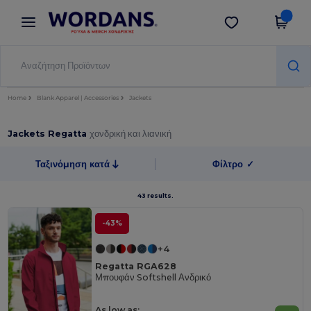
×
Εφαρμογή Wordans
Λήψη app
Καλύτερες τιμές στην εφαρμογή!
Home
Blank Apparel | Accessories
Jackets
Jackets Regatta
χονδρική και λιανική
Ταξινόμηση κατά
Φίλτρο
✓
43 results.
-43%
+4
Regatta RGA628
Μπουφάν Softshell Ανδρικό
As low as: