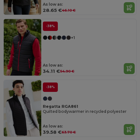
As low as:
28.65 €
46.10 €
-38%
+1
As low as:
34.11 €
54.90 €
-38%
Regatta RGA861
Quilted bodywarmer in recycled polyester
As low as:
39.58 €
63.70 €