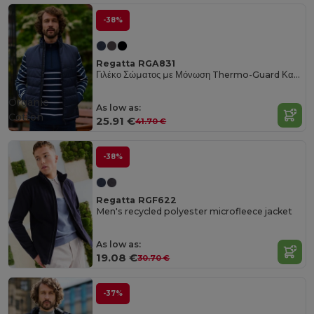
-38%
Regatta RGA831
Γιλέκο Σώματος με Μόνωση Thermo-Guard Καπιτονέ
Organic
As low as:
Cotton
25.91 €
41.70 €
-38%
Regatta RGF622
Men's recycled polyester microfleece jacket
As low as:
19.08 €
30.70 €
-37%