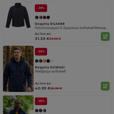
-38%
Regatta RGA688
Πολυλειτουργικό 3-Στρώσεων Softshell Μπουφάν με Storm Flap
As low as:
31.39 €
50.50 €
-38%
Regatta RGW461
Αδιάβροχο softshell
As low as:
40.95 €
65.90 €
-38%