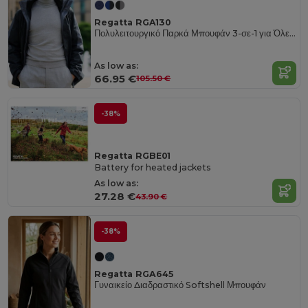
Regatta RGA130
Πολυλειτουργικό Παρκά Μπουφάν 3-σε-1 για Όλες τις Καιρικές Συνθήκες
As low as:
66.95 €
105.50 €
-38%
Regatta RGBE01
Battery for heated jackets
As low as:
27.28 €
43.90 €
-38%
Regatta RGA645
Γυναικείο Διαδραστικό Softshell Μπουφάν