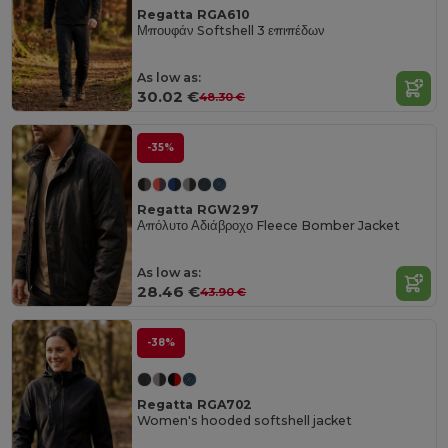
Regatta RGA610
Μπουφάν Softshell 3 επιπέδων
As low as:
30.02 €
48.30 €
-35%
Regatta RGW297
Απόλυτο Αδιάβροχο Fleece Bomber Jacket
As low as:
28.46 €
43.90 €
-38%
Regatta RGA702
Women's hooded softshell jacket