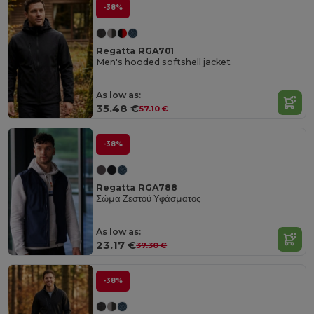
-38%
Regatta RGA701
Men's hooded softshell jacket
As low as:
35.48 €
57.10 €
-38%
Regatta RGA788
Σώμα Ζεστού Υφάσματος
As low as:
23.17 €
37.30 €
-38%