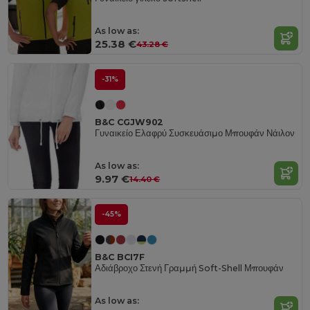
As low as:
25.38 €
43.28 €
-31%
B&C CGJW902
Γυναικείο Ελαφρύ Συσκευάσιμο Μπουφάν Νάιλον
As low as:
9.97 €
14.40 €
-45%
B&C BCI7F
Αδιάβροχο Στενή Γραμμή Soft-Shell Μπουφάν
As low as: