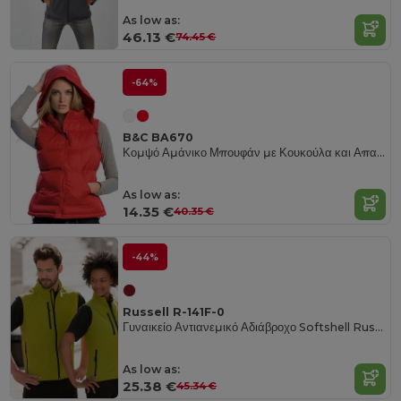
As low as:
46.13 €
74.45 €
-64%
B&C BA670
Κομψό Αμάνικο Μπουφάν με Κουκούλα και Απαλή Αίσθηση Φτερού
As low as:
14.35 €
40.35 €
-44%
Russell R-141F-0
Γυναικείο Αντιανεμικό Αδιάβροχο Softshell Russell Gilet
As low as:
25.38 €
45.34 €