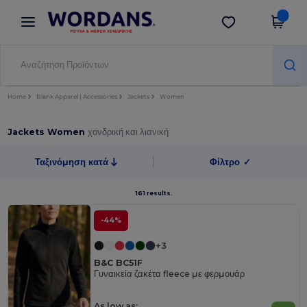
×
Εφαρμογή Wordans
Λήψη app
Καλύτερες τιμές στην εφαρμογή!
Home
Blank Apparel | Accessories
Jackets
Women
Jackets Women
χονδρική και λιανική
Ταξινόμηση κατά
Φίλτρο
✓
161 results.
-44%
+3
B&C BC51F
Γυναικεία ζακέτα fleece με φερμουάρ
As low as: