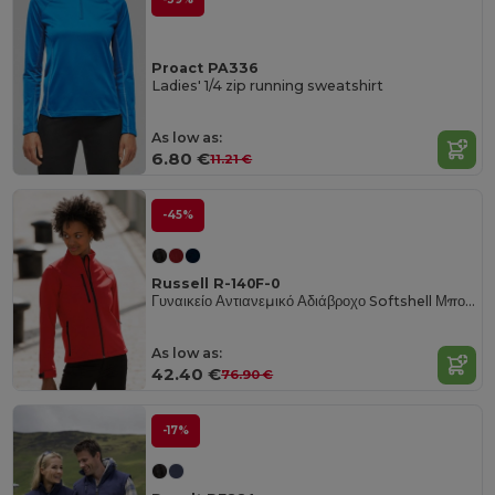
Proact PA336
Ladies' 1/4 zip running sweatshirt
As low as:
6.80 €
11.21 €
-45%
Russell R-140F-0
Γυναικείο Αντιανεμικό Αδιάβροχο Softshell Μπουφάν
As low as:
42.40 €
76.90 €
-17%