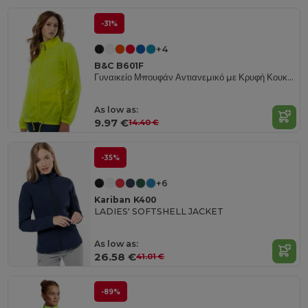
-31%
+4
B&C B601F
Γυναικείο Μπουφάν Αντιανεμικό με Κρυφή Κουκούλα
As low as:
9.97 €
14.40 €
-35%
+6
Kariban K400
LADIES' SOFTSHELL JACKET
As low as:
26.58 €
41.01 €
-89%