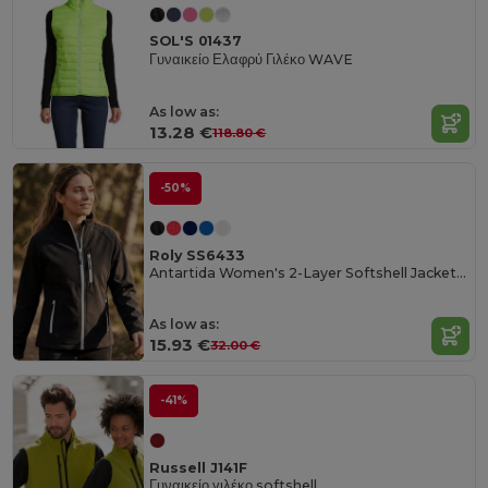
SOL'S 01437
Γυναικείο Ελαφρύ Γιλέκο WAVE
As low as:
13.28 €
118.80 €
-50%
Roly SS6433
Antartida Women's 2-Layer Softshell Jacket with Sealed Zip
As low as:
15.93 €
32.00 €
-41%
Russell J141F
Γυναικείο γιλέκο softshell