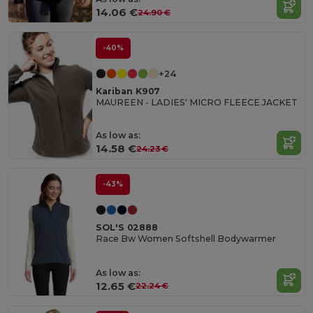
14.06 €
24.90 €
-40%
+24
Kariban K907
MAUREEN - LADIES' MICRO FLEECE JACKET
As low as:
14.58 €
24.23 €
-43%
SOL'S 02888
Race Bw Women Softshell Bodywarmer
As low as:
12.65 €
22.24 €