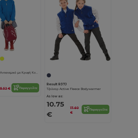
Πολυλειτουργικό Αντιανεμικό με Κρυφή Κουκούλα
Result R37J
Παραγγείλτε
15.52 €
Τζούνιορ Active Fleece Bodywarmer
As low as:
10.75
17.60
Παραγγείλτε
€
€