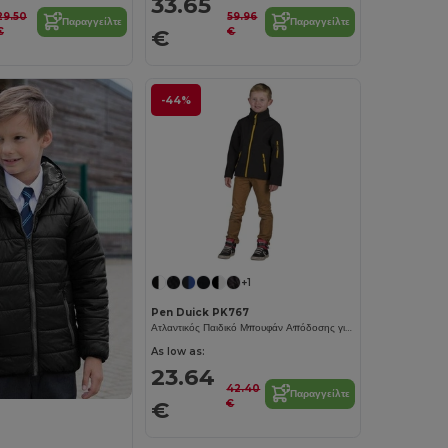
33.65
29.50
59.96
Παραγγείλτε
Παραγγείλτε
€
€
€
-44%
+1
Pen Duick PK767
Ατλαντικός Παιδικό Μπουφάν Απόδοσης για Όλες τις Καιρικές Συνθήκες
As low as:
23.64
42.40
Παραγγείλτε
€
€