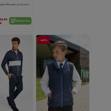
Ανακλαστικό Ελαφρύ Μπουφάν με Κουκούλα και Τσέπες με Φερμουάρ
32.50
Παραγγείλτε
€
-40%