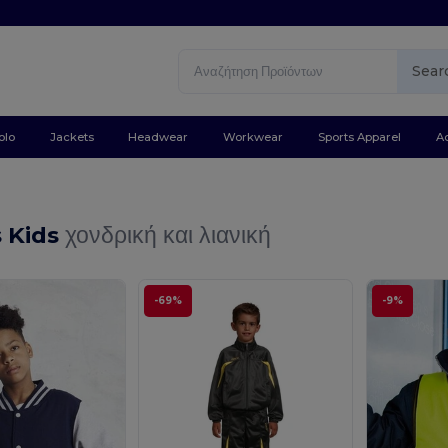
Sear
olo
Jackets
Headwear
Workwear
Sports Apparel
A
s Kids
χονδρική και λιανική
-69%
-9%