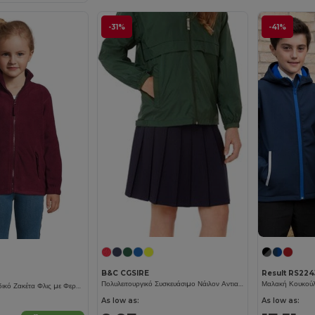
-31%
-41%
B&C CGSIRE
Result RS224
Πολυλειτουργικό Συσκευάσιμο Νάιλον Αντιανεμικό Μπουφάν
Μαλακή Κουκούλ
NORTH KIDS Παιδικό Ζακέτα Φλις με Φερμουάρ
As low as:
As low as: