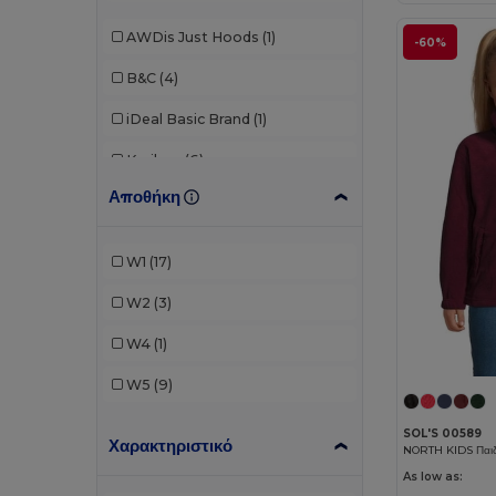
AWDis Just Hoods
(1)
-60%
B&C
(4)
iDeal Basic Brand
(1)
Kariban
(6)
Αποθήκη
Larkwood
(2)
Pen Duick
(3)
W1
(17)
Proact
(2)
W2
(3)
Result
(5)
W4
(1)
Result Core
(1)
W5
(9)
Roly
(1)
SOL'S 00589
Χαρακτηριστικό
SOL'S
(3)
As low as:
Splashmacs
(1)