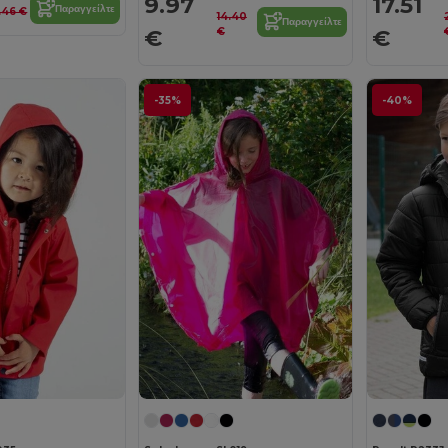
9.97
17.51
Παραγγείλτε
.46 €
14.40
Παραγγείλτε
€
€
€
-35%
-40%