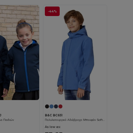
-44%
J
B&C BC651
α Παιδιών
Πολυλειτουργικό Αδιάβροχο Μπουφάν Soft-Shell με Αποσπώμενη Κουκούλα
As low as: