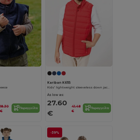
Kariban K6115
leece
Kids' lightweight sleeveless down jacket
As low as:
27.60
18.30
41.48
Παραγγείλτε
Παραγγείλτε
€
€
€
-39%