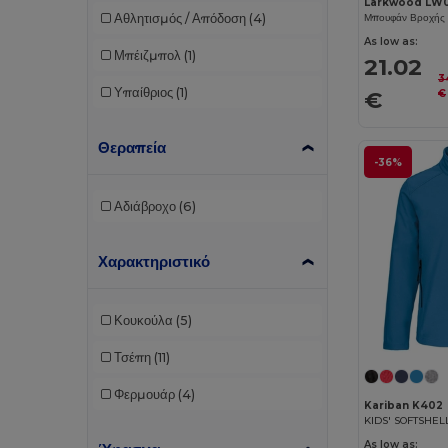
Larkwood LW
Αθλητισμός / Απόδοση
(4)
As low as:
Μπέιζμπολ
(1)
21.02
3
Υπαίθριος
(1)
€
€
Θεραπεία
-36%
Αδιάβροχο
(6)
Χαρακτηριστικό
Κουκούλα
(5)
Τσέπη
(11)
Φερμουάρ
(4)
Kariban K402
KIDS' SOFTSHEL
As low as: