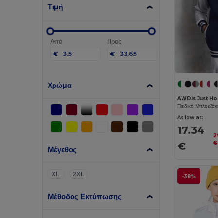
Τιμή
Από
Προς
€
€
Χρώμα
AWDis Just H
Παιδικό Μπλουζάκ
As low as:
17.34
2
€
€
Μέγεθος
XL
2XL
-38%
Μέθοδος Εκτύπωσης