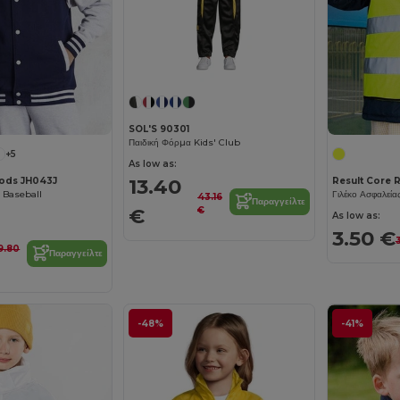
SOL'S 90301
Παιδική Φόρμα Kids' Club
+5
As low as:
13.40
oods JH043J
Result Core 
ι Baseball
43.16
Παραγγείλτε
€
€
As low as:
3.50 €
9.80
Παραγγείλτε
-48%
-41%