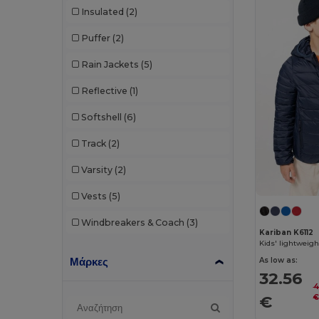
Insulated
(2)
Puffer
(2)
Rain Jackets
(5)
Reflective
(1)
Softshell
(6)
Track
(2)
Varsity
(2)
Vests
(5)
Windbreakers & Coach
(3)
Kariban K6112
Kids' lightweig
Μάρκες
As low as:
32.56
4
€
€