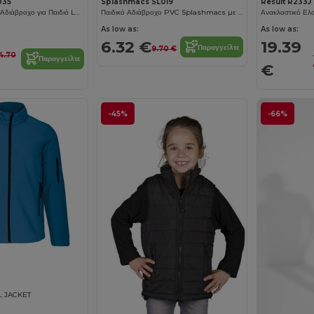
035
Splashmacs SL019
Result R233J
Μπουφάν Βροχής Αδιάβροχο για Παιδιά Larkwood
Παιδικό Αδιάβροχο PVC Splashmacs με Ρυθμιζόμενη Κουκούλα
As low as:
As low as:
6.32 €
19.39
Παραγγείλτε
9.70 €
4.70
Παραγγείλτε
€
-45%
-66%
L JACKET