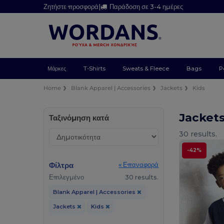
Ζητήστε προσφορά
|
Παράδοση σε 3-4 ημέρες
Μάρκες
T-Shirts
Sweats & Fleece
Bags
P
Home
Blank Apparel | Accessories
Jackets
Kids
Jacket
Ταξινόμηση κατά
30 results.
-42%
Φίλτρα
« Επαναφορά
Επιλεγμένο
30 results.
Blank Apparel | Accessories
Jackets
Kids