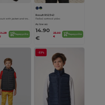
Result RS234J
ATHENAS Tracksuit with jacket and trousers
Παιδικό καπιτονέ γιλέκο
As low as:
14.90
34.28
25.00
Παραγγείλτε
Παραγγείλτε
€
€
€
-33%