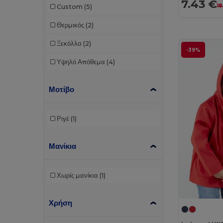
7.43 €
18
Custom
(5)
Θερμικός
(2)
Ξεκόλλα
(2)
-39%
Υψηλό Απόθεμα
(4)
Μοτίβο
Ριγέ
(1)
Μανίκια
Χωρίς μανίκια
(1)
Χρήση