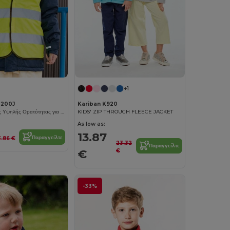
+1
R200J
Kariban K920
Γιλέκο Ασφαλείας Υψηλής Ορατότητας για Παιδιά με Ανακλαστικές Λωρίδες
KIDS' ZIP THROUGH FLEECE JACKET
As low as:
13.87
Παραγγείλτε
3.86 €
23.32
Παραγγείλτε
€
€
-33%