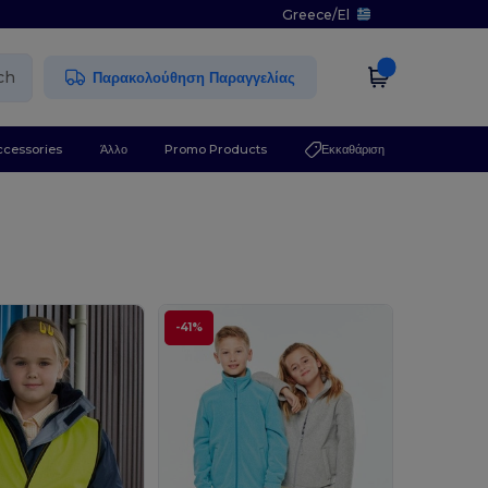
Greece
/
El
ch
Παρακολούθηση Παραγγελίας
ccessories
Άλλο
Promo Products
Εκκαθάριση
-41%