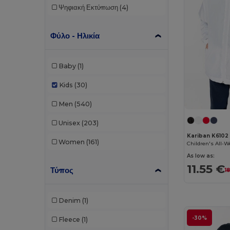
Ψηφιακή Εκτύπωση
(4)
Φύλο - Ηλικία
Baby
(1)
Kids
(30)
Men
(540)
Unisex
(203)
Kariban K6102
Women
(161)
As low as:
11.55 €
Τύπος
1
Denim
(1)
-30%
Fleece
(1)