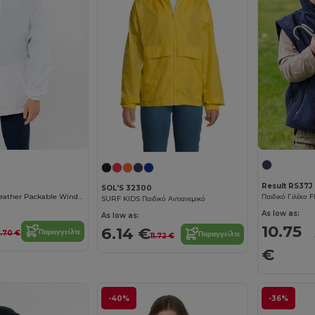
Result RS37J
SOL'S 32300
Children's All-Weather Packable Windbreaker Jacket
Παιδικό Γιλέκο F
SURF KIDS Παιδικό Αντιανεμικό
As low as:
As low as:
10.75
6.14 €
Παραγγείλτε
8.70 €
Παραγγείλτε
11.72 €
€
-40%
-36%