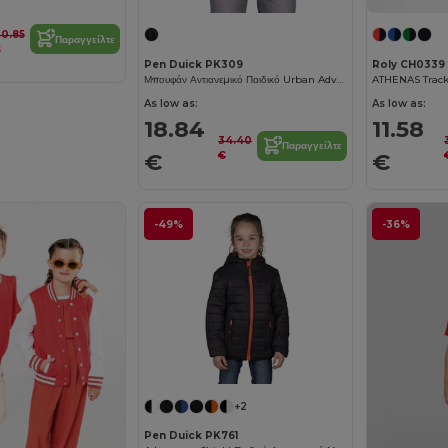
0.85
Παραγγείλτε
€
Pen Duick PK309
Roly CH0339
Μπουφάν Αντιανεμικό Παιδικό Urban Adventure
As low as:
As low as:
18.84
11.58
34.40
Παραγγείλτε
€
€
€
-49%
-36%
+2
Pen Duick PK761