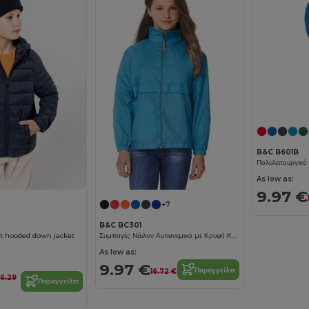
B&C B601B
As low as:
9.97 €
+7
B&C BC301
ht hooded down jacket
Συμπαγές Νάιλον Αντιανεμικό με Κρυφή Κουκούλα
As low as:
9.97 €
Παραγγείλτε
16.72 €
6.29
Παραγγείλτε