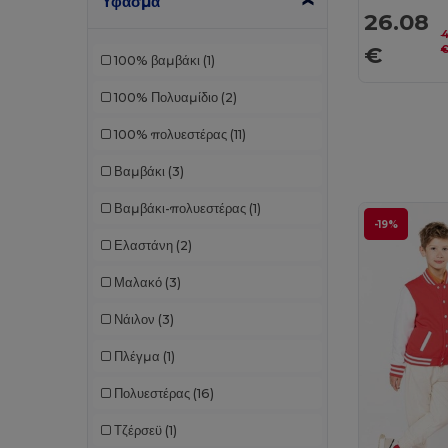
Ύφασμα
26.08
4
€
100% βαμβάκι
(1)
100% Πολυαμίδιο
(2)
100% πολυεστέρας
(11)
Βαμβάκι
(3)
Βαμβάκι-πολυεστέρας
(1)
-19%
Ελαστάνη
(2)
Μαλακό
(3)
Νάιλον
(3)
Πλέγμα
(1)
Πολυεστέρας
(16)
Τζέρσεϋ
(1)