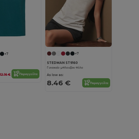
+7
+7
STEDMAN ST9160
Γυναικείο μπλουζάκι πόλο
Παραγγείλτε
12.16 €
As low as:
8.46 €
Παραγγείλτε