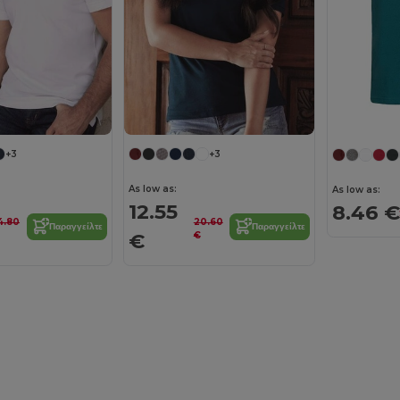
+3
+3
As low as:
As low as:
12.55
8.46 €
4.80
20.60
Παραγγείλτε
Παραγγείλτε
€
€