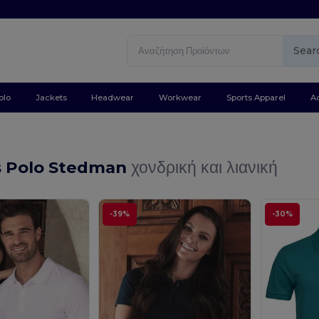
Sear
olo
Jackets
Headwear
Workwear
Sports Apparel
A
ts Polo Stedman
χονδρική και λιανική
-39%
-30%