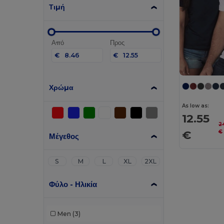
Τιμή
Από
Προς
€
€
Χρώμα
As low as:
12.55
2
€
€
Μέγεθος
S
M
L
XL
2XL
Φύλο - Ηλικία
Men
(3)