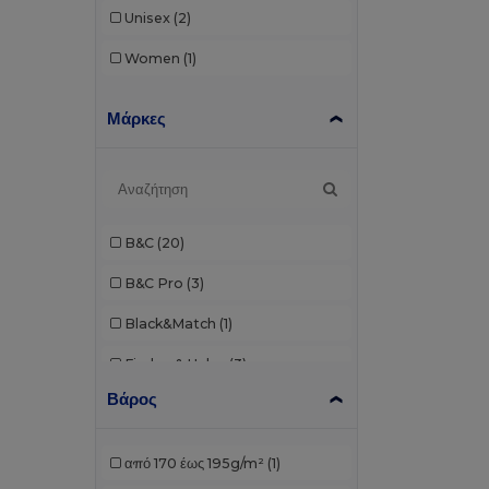
Unisex
(2)
Women
(1)
Μάρκες
B&C
(20)
B&C Pro
(3)
Black&Match
(1)
Finden & Hales
(3)
Βάρος
Fruit of the Loom
(17)
Gildan
(7)
από 170 έως 195g/m²
(1)
Henbury
(7)