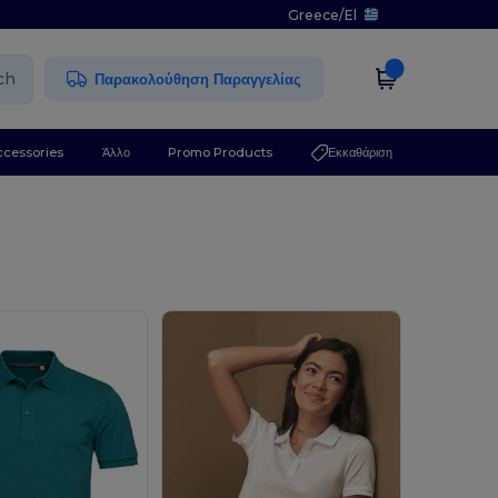
Greece
/
El
ch
Παρακολούθηση Παραγγελίας
ccessories
Άλλο
Promo Products
Εκκαθάριση