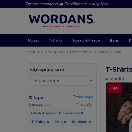
Ζητήστε προσφορά
|
Παράδοση σε 3-4 ημέρες
Μάρκες
T-Shirts
Sweats & Fleece
Bags
P
Home
Blank Apparel | Accessories
T-Shirts
Polo
T-Shir
Ταξινόμηση κατά
4 results.
-49%
Φίλτρα
« Επαναφορά
Επιλεγμένο
4 results.
Blank Apparel | Accessories
T-Shirts
Polo
Stedman