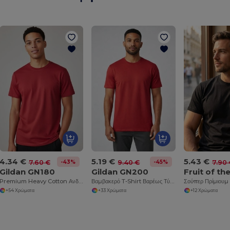
4.34 €
5.19 €
5.43 €
-43%
-45%
7.60 €
9.40 €
7.90
Gildan GN180
Gildan GN200
Premium Heavy Cotton Ανδρικό T-Shirt Υψηλής Αντοχής
Βαμβακερό T-Shirt Βαρέως Τύπου Υπερβολικά Απαλό για Άνδρες
Σούπερ Πρίμιουμ 
+54 Χρώματα
+33 Χρώματα
+12 Χρώματα