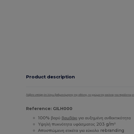
Product description
Λάβετε υπόψη ότι λόγω βαθμονόμησης της οθόνης, το χρώμα της εικόνας του προϊόντος εν
Reference: GILH000
100% βαρύ
βαμβάκι
για αυξημένη ανθεκτικότητα
Υψηλή πυκνότητα υφάσματος 203 g/m²
Αποσπώμενη ετικέτα για εύκολο rebranding