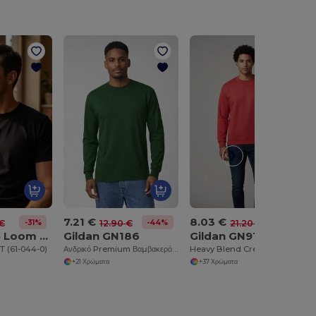
7.21 €
8.03 €
-31%
-44%
-62%
 €
12.90 €
21.20 €
Fruit of the Loom SC210
Gildan GN186
Gildan GN910
T (61-044-0)
Ανδρικό Premium Βαμβακερό Μακρυμάνικο T-Shirt
Heavy Blend Crewneck Φούτερ
+21 Χρώματα
+37 Χρώματα