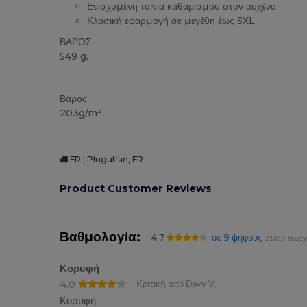
Ενισχυμένη ταινία καθαρισμού στον αυχένα
Κλασική εφαρμογή σε μεγέθη έως 5XL
ΒΑΡΟΣ
549 g.
Ξεκόλλα
Custom
Υψηλό Απόθεμα
Βάρος
203g/m²
FR | Pluguffan, FR
Product Customer Reviews
Βαθμολογία:
4.7
σε 9 ψήφους
21819 τεμάχ
Κορυφή
4.0
Κριτική από Davy V.
Κορυφή