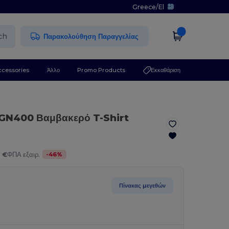
Greece
/
El
ch
Παρακολούθηση Παραγγελίας
ccessories
Άλλο
Promo Products
Εκκαθάριση
GN400 Βαμβακερό T-Shirt
-
46
%
 €
ΦΠΑ εξαιρ.
Πίνακας μεγεθών