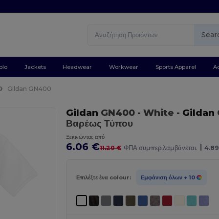
Sear
olo
Jackets
Headwear
Workwear
Sports Apparel
A
Gildan GN400
Gildan
GN400
- White
-
Gildan
Βαρέως Τύπου
Ξεκινώντας από
6.06 €
|
11.20 €
ΦΠΑ συμπεριλαμβάνεται.
4.89
Επιλέξτε ένα colour:
Εμφάνιση όλων
+ 10