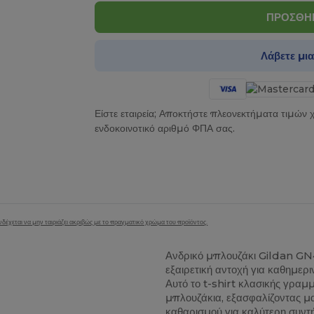
ΠΡΟΣΘΗΚ
Λάβετε μι
Είστε εταιρεία; Αποκτήστε πλεονεκτήματα τιμών
ενδοκοινοτικό αριθμό ΦΠΑ σας.
δέχεται να μην ταιριάζει ακριβώς με το πραγματικό χρώμα του προϊόντος.
Ανδρικό μπλουζάκι Gildan G
εξαιρετική αντοχή για καθημερ
Αυτό το t-shirt κλασικής γραμ
μπλουζάκια, εξασφαλίζοντας μα
καθαρισμού για καλύτερη συντ