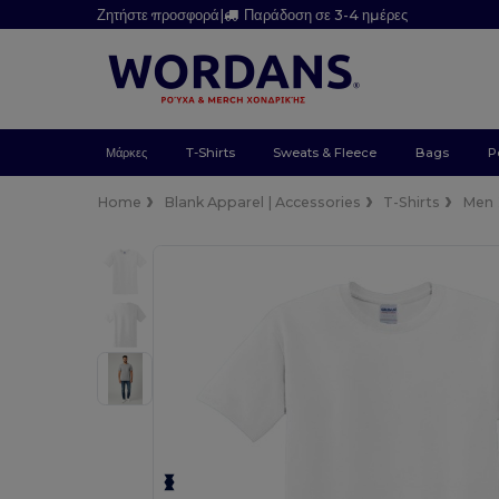
Ζητήστε προσφορά
|
Παράδοση σε 3-4 ημέρες
Μάρκες
T-Shirts
Sweats & Fleece
Bags
P
Home
Blank Apparel | Accessories
T-Shirts
Men