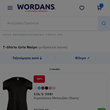
×
Εφαρμογή Wordans
Λήψη app
Καλύτερες τιμές στην εφαρμογή!
Home
Blank Apparel | Accessories
T-Shirts
Girls
T-Shirts Girls Μαύρο
χονδρική και λιανική
Ταξινόμηση κατά
Φίλτρο
✓
2 results.
-55%
SOL'S 11981
Κοριτσίστικο Μπλουζάκι Cherry
As low as: